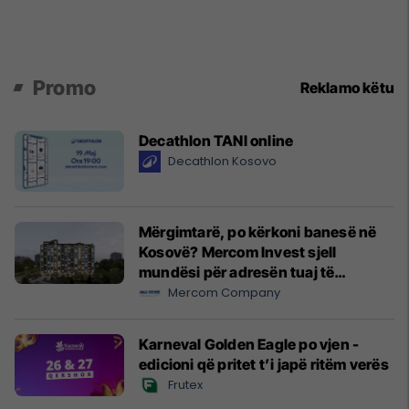
Promo
Reklamo këtu
Decathlon TANI online
Decathlon Kosovo
Mërgimtarë, po kërkoni banesë në
Kosovë? Mercom Invest sjell
mundësi për adresën tuaj të
ardhshme
Mercom Company
Karneval Golden Eagle po vjen -
edicioni që pritet t’i japë ritëm verës
Frutex