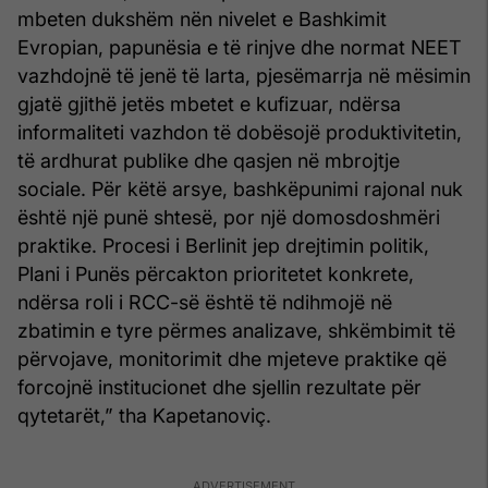
mbeten dukshëm nën nivelet e Bashkimit
Evropian, papunësia e të rinjve dhe normat NEET
vazhdojnë të jenë të larta, pjesëmarrja në mësimin
gjatë gjithë jetës mbetet e kufizuar, ndërsa
informaliteti vazhdon të dobësojë produktivitetin,
të ardhurat publike dhe qasjen në mbrojtje
sociale. Për këtë arsye, bashkëpunimi rajonal nuk
është një punë shtesë, por një domosdoshmëri
praktike. Procesi i Berlinit jep drejtimin politik,
Plani i Punës përcakton prioritetet konkrete,
ndërsa roli i RCC-së është të ndihmojë në
zbatimin e tyre përmes analizave, shkëmbimit të
përvojave, monitorimit dhe mjeteve praktike që
forcojnë institucionet dhe sjellin rezultate për
qytetarët,” tha Kapetanoviç.