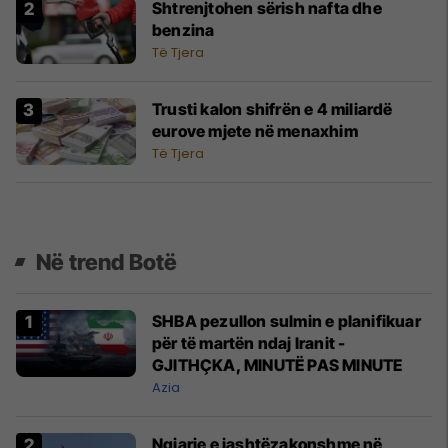
Shtrenjtohen sërish nafta dhe
benzina
Të Tjera
Trusti kalon shifrën e 4 miliardë
eurove mjete në menaxhim
Të Tjera
Në trend Botë
SHBA pezullon sulmin e planifikuar
për të martën ndaj Iranit -
GJITHÇKA, MINUTË PAS MINUTE
Azia
Ngjarje e jashtëzakonshme në