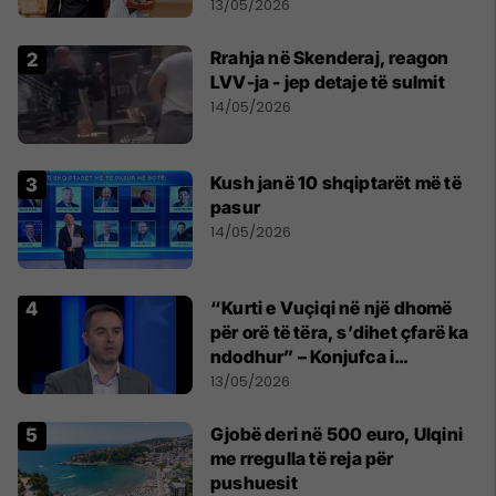
parë një shqiptare nga
13/05/2026
Kanadaja
Rrahja në Skenderaj, reagon
LVV-ja - jep detaje të sulmit
14/05/2026
Kush janë 10 shqiptarët më të
pasur
14/05/2026
“Kurti e Vuçiqi në një dhomë
për orë të tëra, s’dihet çfarë ka
ndodhur” – Konjufca i
përgjigjet Osmanit
13/05/2026
Gjobë deri në 500 euro, Ulqini
me rregulla të reja për
pushuesit