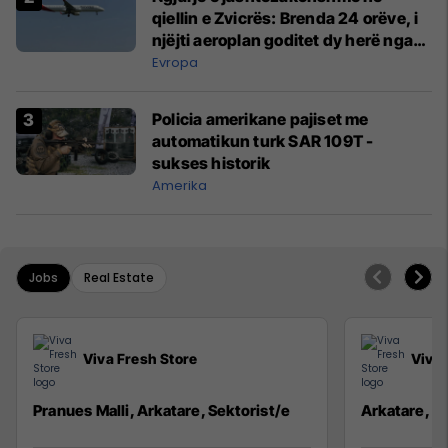
qiellin e Zvicrës: Brenda 24 orëve, i
njëjti aeroplan goditet dy herë nga
rrufeja
Evropa
Policia amerikane pajiset me
automatikun turk SAR 109T -
sukses historik
Amerika
Jobs
Real Estate
Viva Fresh Store
Viva 
Pranues Malli, Arkatare, Sektorist/e
Arkatare, Se