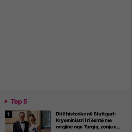
Top 5
Ditë historike në Stuttgart:
Kryeministri i ri është me
origjinë nga Turqia, zonja e