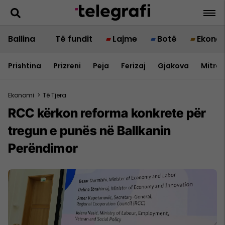
Ballina
Të fundit
Lajme
Botë
Ekono
Prishtina
Prizreni
Peja
Ferizaj
Gjakova
Mitrov
Ekonomi
>
Të Tjera
RCC kërkon reforma konkrete për
tregun e punës në Ballkanin
Perëndimor