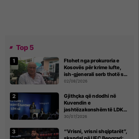
Top 5
Ftohet nga prokuroria e
Kosovës për krime lufte,
ish-gjenerali serb thotë se
dikush e tradhtoi në
02/08/2026
Beograd
Gjithçka që ndodhi në
Kuvendin e
jashtëzakonshëm të LDK-
së
30/07/2026
“Vrisni, vrisni shqiptarët”,
skandal në UFC Beograd: