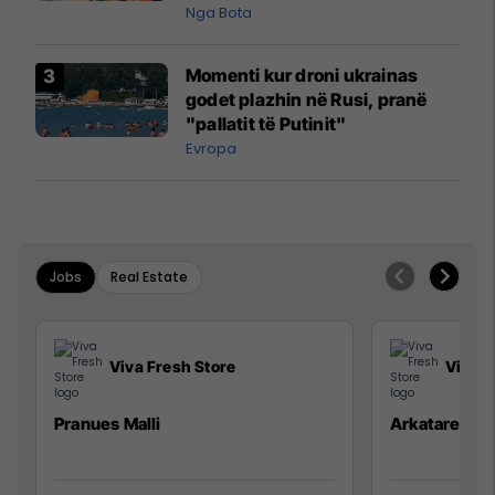
pazakontë
Nga Bota
Momenti kur droni ukrainas
godet plazhin në Rusi, pranë
"pallatit të Putinit"
Evropa
Jobs
Real Estate
Viva Fresh Store
Viva F
Pranues Malli
Arkatare