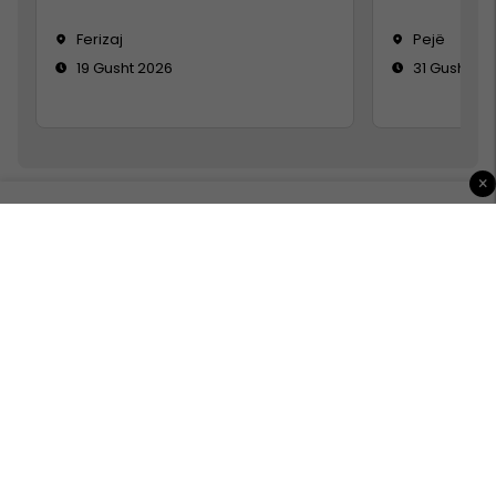
Ferizaj
Pejë
19 Gusht 2026
31 Gusht 20
×