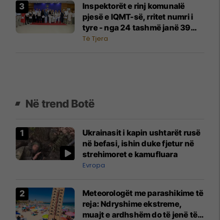
Inspektorët e rinj komunalë
pjesë e IQMT-së, rritet numri i
tyre - nga 24 tashmë janë 39
inspektorë
Të Tjera
Në trend Botë
Ukrainasit i kapin ushtarët rusë
në befasi, ishin duke fjetur në
strehimoret e kamufluara
Evropa
Meteorologët me parashikime të
reja: Ndryshime ekstreme,
muajt e ardhshëm do të jenë të