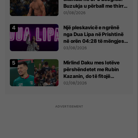
Buzukja u përball me thirrje
anti-shqiptare nga
01/08/2026
tribunat
Një pleskavicë e ngrënë
nga Dua Lipa në Prishtinë
në orën 04:28 të mëngjesit
- dhe bota digjitale serbe
03/08/2026
shpall gjendjen e luftës
Mirlind Daku mes lotëve
përshëndetet me Rubin
Kazanin, do të fitojë
miliona te Spartak Moska
02/08/2026