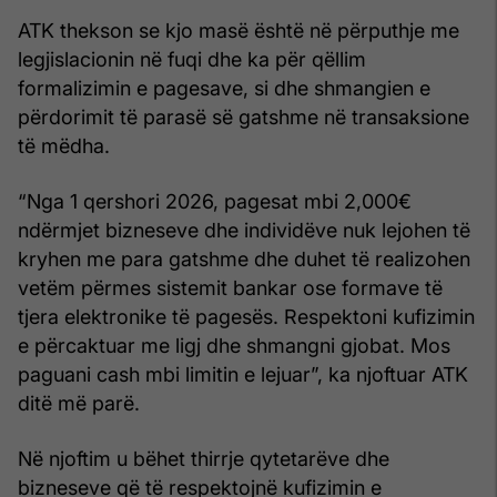
ATK thekson se kjo masë është në përputhje me
legjislacionin në fuqi dhe ka për qëllim
formalizimin e pagesave, si dhe shmangien e
përdorimit të parasë së gatshme në transaksione
të mëdha.
“Nga 1 qershori 2026, pagesat mbi 2,000€
ndërmjet bizneseve dhe individëve nuk lejohen të
kryhen me para gatshme dhe duhet të realizohen
vetëm përmes sistemit bankar ose formave të
tjera elektronike të pagesës. Respektoni kufizimin
e përcaktuar me ligj dhe shmangni gjobat. Mos
paguani cash mbi limitin e lejuar”, ka njoftuar ATK
ditë më parë.
Në njoftim u bëhet thirrje qytetarëve dhe
bizneseve që të respektojnë kufizimin e