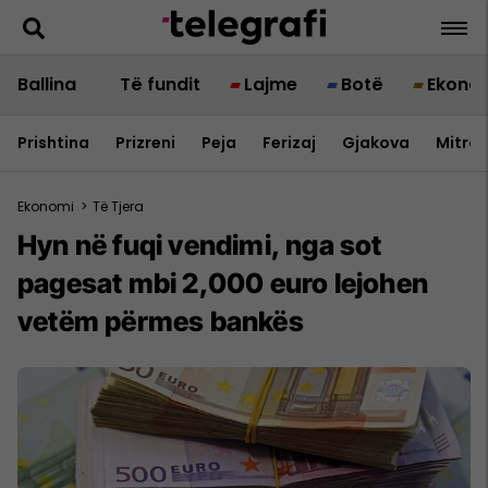
Ballina
Të fundit
Lajme
Botë
Ekono
Prishtina
Prizreni
Peja
Ferizaj
Gjakova
Mitrov
Ekonomi
>
Të Tjera
Hyn në fuqi vendimi, nga sot
pagesat mbi 2,000 euro lejohen
vetëm përmes bankës