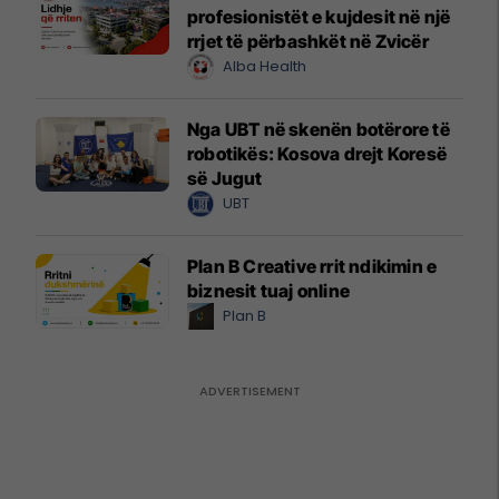
profesionistët e kujdesit në një
rrjet të përbashkët në Zvicër
Alba Health
Nga UBT në skenën botërore të
robotikës: Kosova drejt Koresë
së Jugut
UBT
Plan B Creative rrit ndikimin e
biznesit tuaj online
Plan B