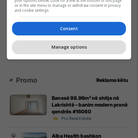
your options below. Look for a link at the bottom of this page
or in the site menu to manage or withdraw consent in privacy
and cookie settings.
Consent
Manage options
Promo
Reklamo këtu
Banesë 98.96m² në shitje në
Lakrishtë – banim modern pranë
qendrës #16060
Pro Real Estate
Alba Health bashkon