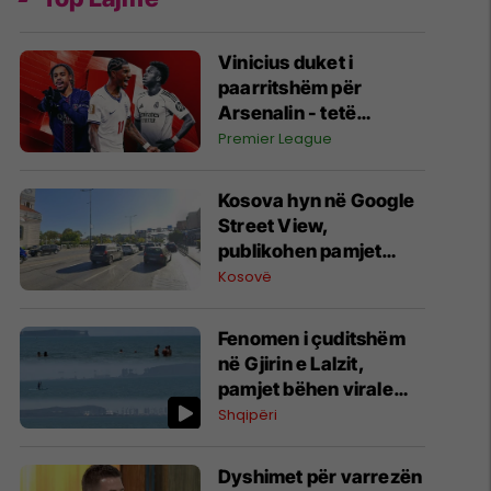
Vinicius duket i
paarritshëm për
Arsenalin - tetë
alternativa si
Premier League
kandidatë kryesorë
për krahun e majtë te
Kosova hyn në Google
Topçinjtë
Street View,
publikohen pamjet
360-gradëshe
Kosovë
Fenomen i çuditshëm
në Gjirin e Lalzit,
pamjet bëhen virale
(Video)
Shqipëri
Dyshimet për varrezën