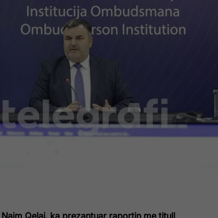
, Naim Qelaj, ka prezantuar raportin me titull