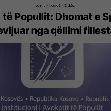
Lajme
>
Kosovë
>
Drejtësi
t të Popullit: Dhomat e 
vijuar nga qëllimi filles