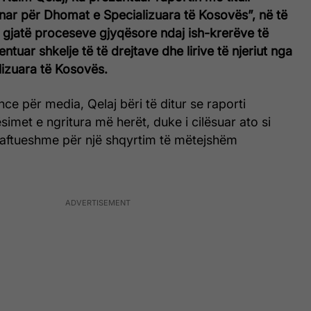
inar për Dhomat e Specializuara të Kosovës”, në të
e gjatë proceseve gjyqësore ndaj ish-krerëve të
tuar shkelje të të drejtave dhe lirive të njeriut nga
izuara të Kosovës.
nce për media, Qelaj bëri të ditur se raporti
imet e ngritura më herët, duke i cilësuar ato si
jaftueshme për një shqyrtim të mëtejshëm