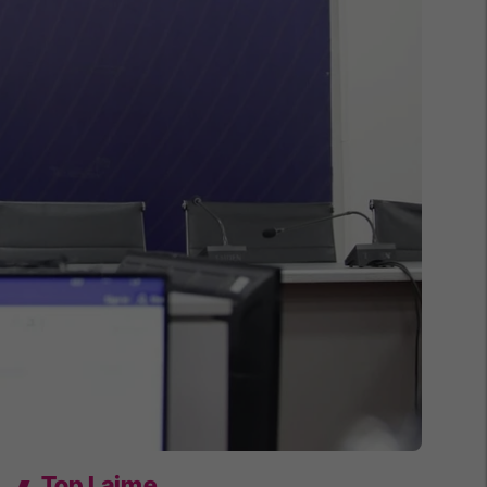
Top Lajme