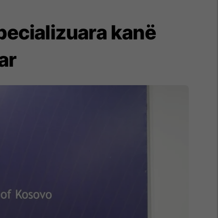
Specializuara kanë
tar