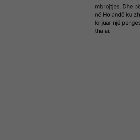
mbrojtjes. Dhe pë
në Holandë ku zh
krijuar një penge
tha ai.