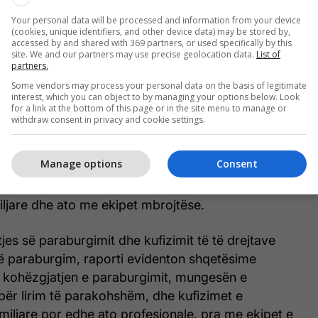
Qelaj gjatë konferencës për media.
Your personal data will be processed and information from your device
(cookies, unique identifiers, and other device data) may be stored by,
illim të raportit konstatohet se mandati i Dhomave të
accessed by and shared with 369 partners, or used specifically by this
site. We and our partners may use precise geolocation data.
List of
devijuar nga qëllimi fillestar dhe nuk përputhet me
partners.
 nga Këshilli i Evropës.
Some vendors may process your personal data on the basis of legitimate
interest, which you can object to by managing your options below. Look
for a link at the bottom of this page or in the site menu to manage or
lajt, evidenton gjithashtu probleme serioze në lidhje
withdraw consent in privacy and cookie settings.
he kufizimin e të drejtave të të akuzuarve.
Manage options
Consent
zgjatjen e tejzgjatur të paraburgimit, mungesën e
ër lirim të parakohshëm, si dhe kufizimet në
ljare dhe ato me ekipet mbrojtëse.
tjes së paraburgimit dhe kufizimit të të drejtave
në paraburgim, raporti evidenton shqetësime
e kohëzgjatjen e paraburgimit, mungesën e
për lirim të parakohshëm, dhe kufizimet e
iljare por edhe ato profesionale, pra me ekipet e