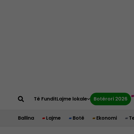
Të Fundit
Lajme lokale
Botërori 2026
Ballina
Lajme
Botë
Ekonomi
T