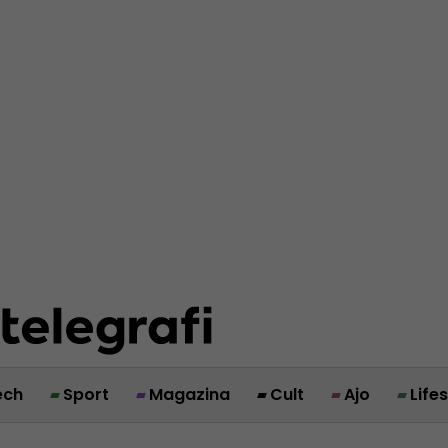
ech
Sport
Magazina
Cult
Ajo
Life