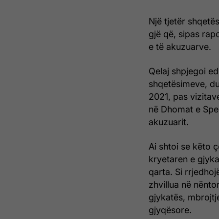
Një tjetër shqetë
gjë që, sipas rap
e të akuzuarve.
Qelaj shpjegoi ed
shqetësimeve, duke
2021, pas vizitave
në Dhomat e Speci
akuzuarit.
Ai shtoi se këto 
kryetaren e gjyka
qarta. Si rrjedhojë
zhvillua në nënto
gjykatës, mbrojt
gjyqësore.