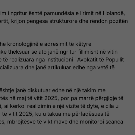
sim i ngritur është pamundësia e lirimit në Holandë,
ortit, krijon pengesa strukturore dhe rëndon pozitën
he kronologjinë e adresimit të këtyre
 theksuar se ato janë ngritur fillimisht në vitin
 të realizuara nga institucioni i Avokatit të Popullit
alizuara dhe janë artikuluar edhe nga vetë të
çështje janë diskutuar edhe në një takim me
tës në maj të vitit 2025, por pa marrë përgjigje të
, ai kërkoi realizimin e një vizite të dytë, e cila u
r të vitit 2025, ku u takua me përfaqësues të
jes, mbrojtësve të viktimave dhe monitoroi seanca