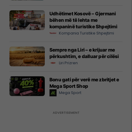
Udhëtimet Kosovë – Gjermani
bëhen më të lehta me
kompaninë turistike Shpejtimi
Kompania Turistike Shpejtimi
Sempre nga Liri – e krijuar me
përkushtim, e dalluar për cilësi
Liri Prizren
Bonu gati për verë me zbritjet e
Mega Sport Shop
Mega Sport