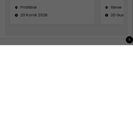
Prishtinë
Xërxe
20 Korrik 2026
20 Gusht 2
×