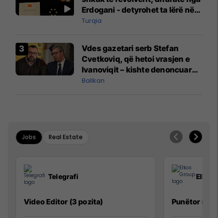
Erdogani - detyrohet ta lërë në
një bazë ushtarake
Turqia
Vdes gazetari serb Stefan
Cvetkoviq, që hetoi vrasjen e
Ivanoviqit – kishte denoncuar
kërcënime ndaj vëllezërve
Ballkan
Vuçiq
Jobs
Real Estate
Telegrafi
Elkos
Video Editor (3 pozita)
Punëtor në 