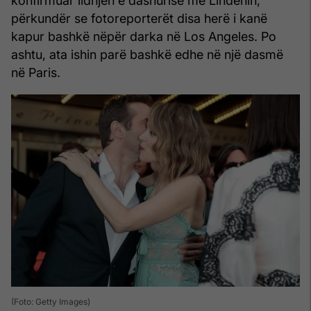
konfirmuar lidhjen e dashurisë me Lindenin,
përkundër se fotoreporterët disa herë i kanë
kapur bashkë nëpër darka në Los Angeles. Po
ashtu, ata ishin parë bashkë edhe në një dasmë
në Paris.
(Foto: Getty Images)