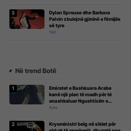
martesë
Dylan Sprouse dhe Barbara
Palvin zbulojnë gjininë e fëmijës
së tyre
Yjet
Në trend Botë
Emiratet e Bashkuara Arabe
kanë një plan të madh për të
anashkaluar Ngushticën e
Hormuzit
Azia
Kryeministri belg në siklet për
shkak të revolverit, dhuratë nga