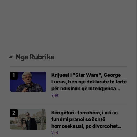
Nga Rubrika
Krijuesi i "Star Wars", George
Lucas, bën një deklaratë të fortë
për ndikimin që Inteligjenca
Artificiale do të ketë në të
Yjet
ardhmen e Hollywood-it
Këngëtari i famshëm, i cili së
fundmi pranoi se është
homoseksual, po divorcohet
nga gruaja e tij pas 14 vjetësh
Yjet