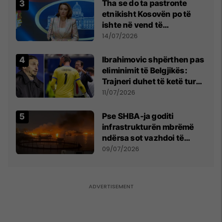
Tha se do ta pastronte
etnikisht Kosovën po të
ishte në vend të
Millosheviqit, Lëvizja e
14/07/2026
Qytetarëve të Lirë në Serbi
kërkon shkarkimin e
Ibrahimovic shpërthen pas
menjëhershëm të
eliminimit të Belgjikës:
Snezhana Paunoviq
Trajneri duhet të ketë turp,
ai lojtar se meritoi të luante
11/07/2026
Pse SHBA-ja goditi
infrastrukturën mbrëmë
ndërsa sot vazhdoi të
zmbrapsë sulmet iraniane
09/07/2026