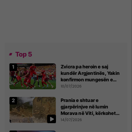
Top 5
Zvicra pa heroin e saj
kundër Argjentinës, Yakin
konfirmon mungesën e
madhe
10/07/2026
Prania e shtuar e
gjarpërinjve në lumin
Morava në Viti, kërkohet
kujdes nga qytetarët
14/07/2026