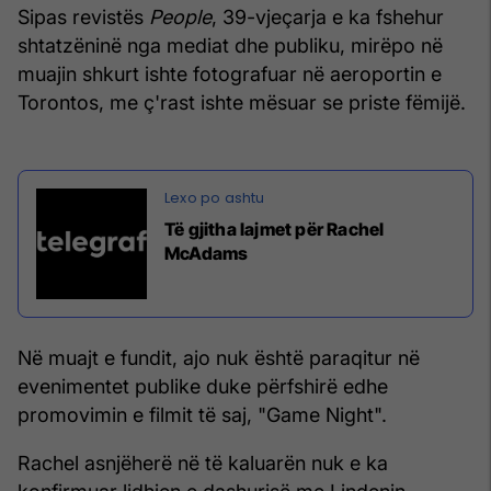
Sipas revistës
People
, 39-vjeçarja e ka fshehur
shtatzëninë nga mediat dhe publiku, mirëpo në
muajin shkurt ishte fotografuar në aeroportin e
Torontos, me ç'rast ishte mësuar se priste fëmijë.
Të gjitha lajmet për Rachel
McAdams
Në muajt e fundit, ajo nuk është paraqitur në
evenimentet publike duke përfshirë edhe
promovimin e filmit të saj, "Game Night".
Rachel asnjëherë në të kaluarën nuk e ka