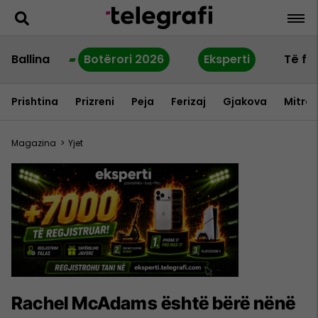
Ballina
Botërori 2026
Eksperti
Të fu
Prishtina
Prizreni
Peja
Ferizaj
Gjakova
Mitrov
Magazina
>
Yjet
Rachel McAdams është bërë nënë