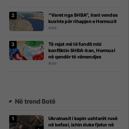
“Varet nga SHBA”, Irani vendos
kushte për rihapjen e Hormuzit
Azia
Të rejat më të fundit mbi
konfliktin SHBA-Iran, Hormuzi
në qendër të vëmendjes
Azia
Në trend Botë
Ukrainasit i kapin ushtarët rusë
në befasi, ishin duke fjetur në