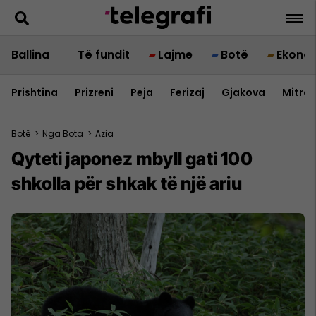
Ballina
Të fundit
Lajme
Botë
Ekono
Prishtina
Prizreni
Peja
Ferizaj
Gjakova
Mitrov
Botë
>
Nga Bota
>
Azia
Qyteti japonez mbyll gati 100
shkolla për shkak të një ariu