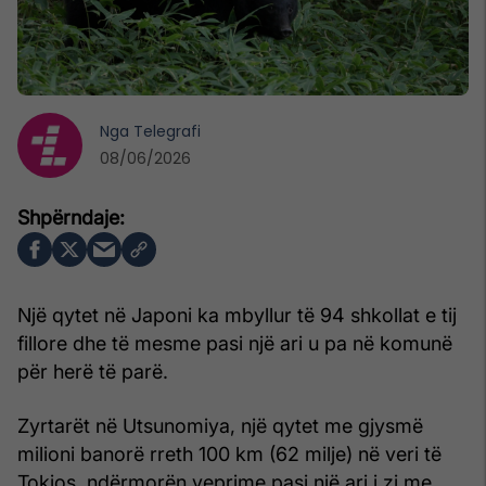
Nga
Telegrafi
08/06/2026
Një qytet në Japoni ka mbyllur të 94 shkollat e tij
fillore dhe të mesme pasi një ari u pa në komunë
për herë të parë.
Zyrtarët në Utsunomiya, një qytet me gjysmë
milioni banorë rreth 100 km (62 milje) në veri të
Tokios, ndërmorën veprime pasi një ari i zi me