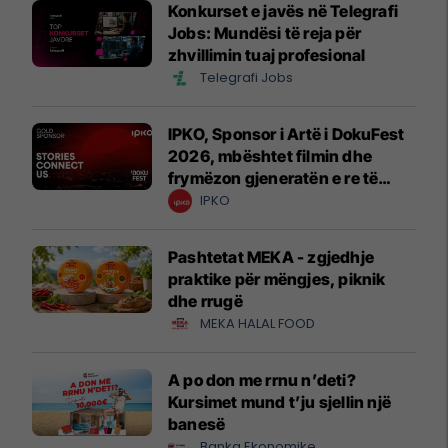
Konkurset e javës në Telegrafi
Jobs: Mundësi të reja për
zhvillimin tuaj profesional
Telegrafi Jobs
IPKO, Sponsor i Artë i DokuFest
2026, mbështet filmin dhe
frymëzon gjeneratën e re të
krijuesve
IPKO
Pashtetat MEKA - zgjedhje
praktike për mëngjes, piknik
dhe rrugë
MEKA HALAL FOOD
A po don me rrnu n’deti?
Kursimet mund t’ju sjellin një
banesë
Banka Ekonomike