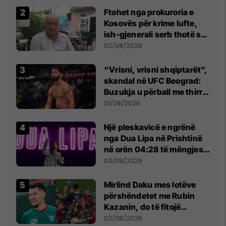
Ftohet nga prokuroria e
Kosovës për krime lufte,
ish-gjenerali serb thotë se
dikush e tradhtoi në
02/08/2026
Beograd
“Vrisni, vrisni shqiptarët”,
skandal në UFC Beograd:
Buzukja u përball me thirrje
anti-shqiptare nga
01/08/2026
tribunat
Një pleskavicë e ngrënë
nga Dua Lipa në Prishtinë
në orën 04:28 të mëngjesit
- dhe bota digjitale serbe
03/08/2026
shpall gjendjen e luftës
Mirlind Daku mes lotëve
përshëndetet me Rubin
Kazanin, do të fitojë
miliona te Spartak Moska
02/08/2026