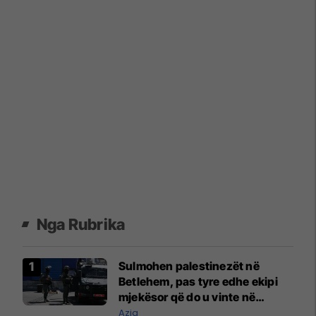
Nga Rubrika
Sulmohen palestinezët në
Betlehem, pas tyre edhe ekipi
mjekësor që do u vinte në
ndihmë
Azia