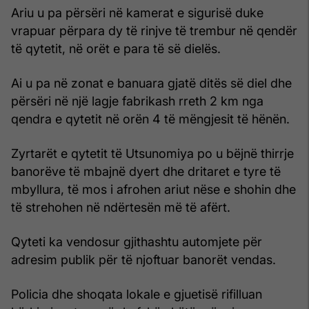
Ariu u pa përsëri në kamerat e sigurisë duke
vrapuar përpara dy të rinjve të trembur në qendër
të qytetit, në orët e para të së dielës.
Ai u pa në zonat e banuara gjatë ditës së diel dhe
përsëri në një lagje fabrikash rreth 2 km nga
qendra e qytetit në orën 4 të mëngjesit të hënën.
Zyrtarët e qytetit të Utsunomiya po u bëjnë thirrje
banorëve të mbajnë dyert dhe dritaret e tyre të
mbyllura, të mos i afrohen ariut nëse e shohin dhe
të strehohen në ndërtesën më të afërt.
Qyteti ka vendosur gjithashtu automjete për
adresim publik për të njoftuar banorët vendas.
Policia dhe shoqata lokale e gjuetisë rifilluan