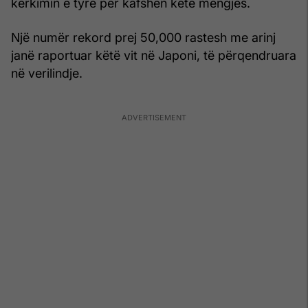
kërkimin e tyre për kafshën këtë mëngjes.
Një numër rekord prej 50,000 rastesh me arinj
janë raportuar këtë vit në Japoni, të përqendruara
në verilindje.