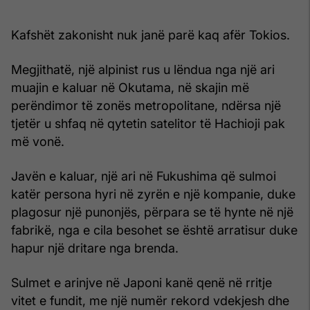
Kafshët zakonisht nuk janë parë kaq afër Tokios.
Megjithatë, një alpinist rus u lëndua nga një ari
muajin e kaluar në Okutama, në skajin më
perëndimor të zonës metropolitane, ndërsa një
tjetër u shfaq në qytetin satelitor të Hachioji pak
më vonë.
Javën e kaluar, një ari në Fukushima që sulmoi
katër persona hyri në zyrën e një kompanie, duke
plagosur një punonjës, përpara se të hynte në një
fabrikë, nga e cila besohet se është arratisur duke
hapur një dritare nga brenda.
Sulmet e arinjve në Japoni kanë qenë në rritje
vitet e fundit, me një numër rekord vdekjesh dhe