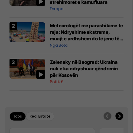
strehimoret e kamufluara
Evropa
Meteorologët me parashikime të
reja: Ndryshime ekstreme,
muajt e ardhshëm do të jenë të
pazakontë
Nga Bota
Zelensky në Beograd: Ukraina
nuk e ka ndryshuar qëndrimin
për Kosovën
Politikë
Jobs
Real Estate