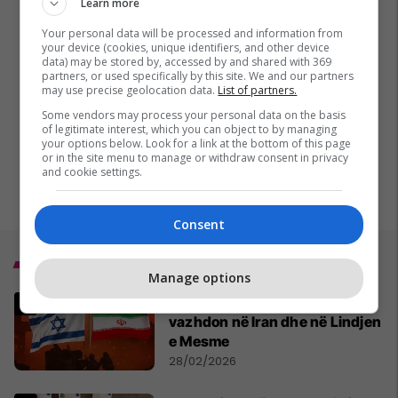
Learn more
Your personal data will be processed and information from
your device (cookies, unique identifiers, and other device
data) may be stored by, accessed by and shared with 369
partners, or used specifically by this site. We and our partners
may use precise geolocation data.
List of partners.
Some vendors may process your personal data on the basis
of legitimate interest, which you can object to by managing
your options below. Look for a link at the bottom of this page
or in the site menu to manage or withdraw consent in privacy
and cookie settings.
Consent
Top 5
Manage options
MINUTË PAS MINUTE - Lufta po
vazhdon në Iran dhe në Lindjen
e Mesme
28/02/2026