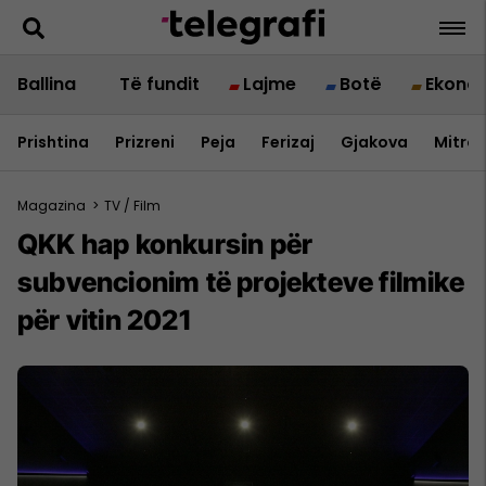
Ballina
Të fundit
Lajme
Botë
Ekono
Prishtina
Prizreni
Peja
Ferizaj
Gjakova
Mitrov
Magazina
>
TV / Film
QKK hap konkursin për
subvencionim të projekteve filmike
për vitin 2021