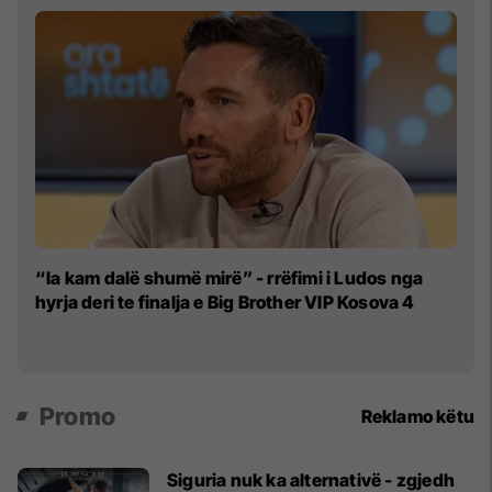
"N
“Ia kam dalë shumë mirë” - rrëfimi i Ludos nga
M
hyrja deri te finalja e Big Brother VIP Kosova 4
Promo
Reklamo këtu
Siguria nuk ka alternativë - zgjedh