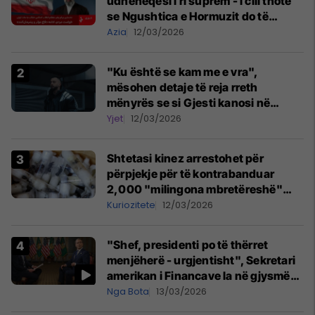
udhëheqësi i ri suprem - i cili thotë
se Ngushtica e Hormuzit do të
mbetet e mbyllur
Azia
12/03/2026
"Ku është se kam me e vra",
mësohen detaje të reja rreth
mënyrës se si Gjesti kanosi në
studion e Onimas
Yjet
12/03/2026
Shtetasi kinez arrestohet për
përpjekje për të kontrabanduar
2,000 "milingona mbretëreshë"
nga Kenia
Kuriozitete
12/03/2026
"Shef, presidenti po të thërret
menjëherë - urgjentisht", Sekretari
amerikan i Financave la në gjysmë
intervistën
Nga Bota
13/03/2026