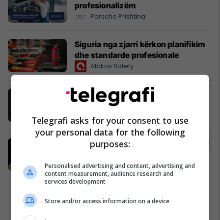
profesionalizëm
Porsche Prishtina
Siguria nga zjarri kërkon planifikim
dhe standarde profesionale
Albkos Safety
Shell Kosova me aplikacion të ri
Shell
Telegrafi asks for your consent to use
your personal data for the following
purposes:
Pas iftarit, tryeza vazhdon me shijet
e HAJE Kosova
HAJE - Kosova
Personalised advertising and content, advertising and
content measurement, audience research and
services development
Store and/or access information on a device