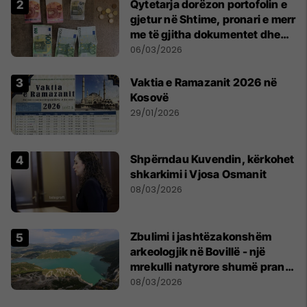
Qytetarja dorëzon portofolin e
gjetur në Shtime, pronari e merr
me të gjitha dokumentet dhe
paratë
06/03/2026
Vaktia e Ramazanit 2026 në
Kosovë
29/01/2026
Shpërndau Kuvendin, kërkohet
shkarkimi i Vjosa Osmanit
08/03/2026
Zbulimi i jashtëzakonshëm
arkeologjik në Bovillë - një
mrekulli natyrore shumë pranë
Tiranës
08/03/2026