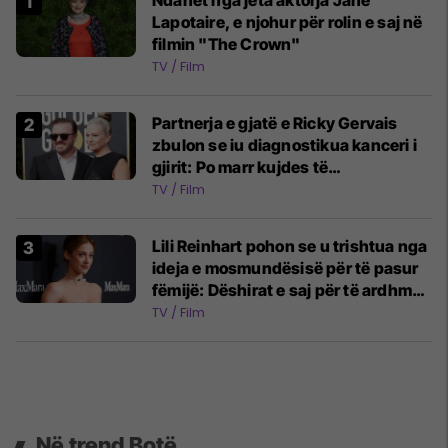
Ndahet nga jeta aktorja Jane
Lapotaire, e njohur për rolin e saj në
filmin "The Crown"
TV / Film
Partnerja e gjatë e Ricky Gervais
zbulon se iu diagnostikua kanceri i
gjirit: Po marr kujdes të
jashtëzakonshëm
TV / Film
Lili Reinhart pohon se u trishtua nga
ideja e mosmundësisë për të pasur
fëmijë: Dëshirat e saj për të ardhmen
u shkatërruan
TV / Film
Në trend Botë