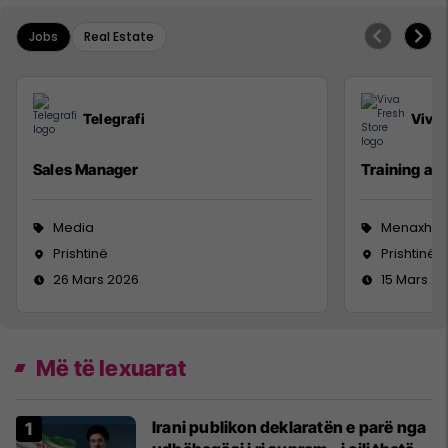
Jobs
Real Estate
Telegrafi
Viva 
Sales Manager
Training a
Media
Menaxhm
Prishtinë
Prishtinë
26 Mars 2026
15 Mars 2
Më të lexuarat
Irani publikon deklaratën e parë nga