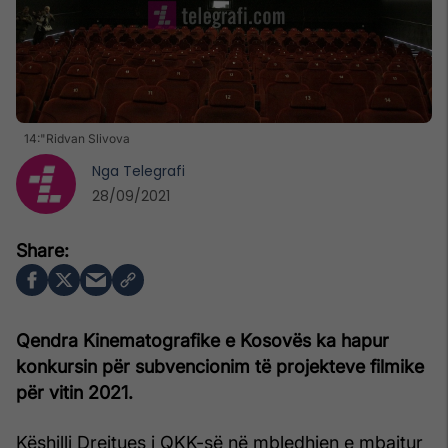
14:"Ridvan Slivova
Nga
Telegrafi
28/09/2021
Qendra Kinematografike e Kosovës ka hapur
konkursin për subvencionim të projekteve filmike
për vitin 2021.
Këshilli Drejtues i QKK-së në mbledhjen e mbajtur