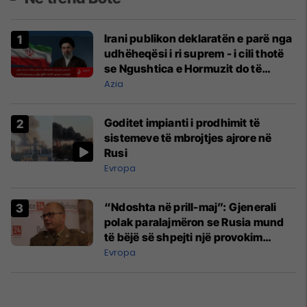
Irani publikon deklaratën e parë nga
udhëheqësi i ri suprem - i cili thotë
se Ngushtica e Hormuzit do të
mbetet e mbyllur
Azia
Goditet impianti i prodhimit të
sistemeve të mbrojtjes ajrore në
Rusi
Evropa
“Ndoshta në prill-maj”: Gjenerali
polak paralajmëron se Rusia mund
të bëjë së shpejti një provokim
kundër një vendi të NATO-s
Evropa