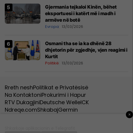
Gjermania tejkaloi Kinën, bëhet
eksportuesi i katërt më i madh i
armëve në botë
Evropa
13/03/2026
Osmani tha se ia ka dhënë 28
dhjetorin për zgjedhje, vjen reagimi i
Kurtit
Politikë
13/03/2026
Rreth nesh
Politikat e Privatësisë
Na Kontaktoni
Prokurimi i Hapur
RTV Dukagjini
Deutsche Welle
ICK
Ndreqe.com
Shkabaj
Germin
×
Shkarkoje aplikacionin e Telegrafit