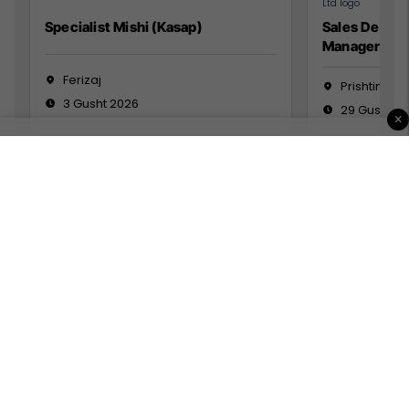
Specialist Mishi (Kasap)
Sales Devel
Manager
Ferizaj
Prishtinë
3 Gusht 2026
29 Gusht 2
×