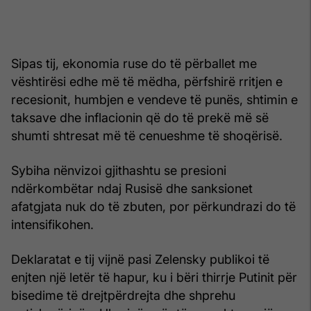
Sipas tij, ekonomia ruse do të përballet me
vështirësi edhe më të mëdha, përfshirë rritjen e
recesionit, humbjen e vendeve të punës, shtimin e
taksave dhe inflacionin që do të prekë më së
shumti shtresat më të cenueshme të shoqërisë.
Sybiha nënvizoi gjithashtu se presioni
ndërkombëtar ndaj Rusisë dhe sanksionet
afatgjata nuk do të zbuten, por përkundrazi do të
intensifikohen.
Deklaratat e tij vijnë pasi Zelensky publikoi të
enjten një letër të hapur, ku i bëri thirrje Putinit për
bisedime të drejtpërdrejta dhe shprehu