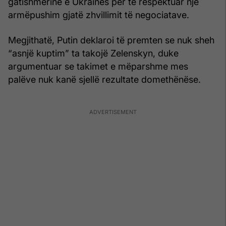
gatishmërinë e Ukrainës për të respektuar një
armëpushim gjatë zhvillimit të negociatave.
Megjithatë, Putin deklaroi të premten se nuk sheh
“asnjë kuptim” ta takojë Zelenskyn, duke
argumentuar se takimet e mëparshme mes
palëve nuk kanë sjellë rezultate domethënëse.