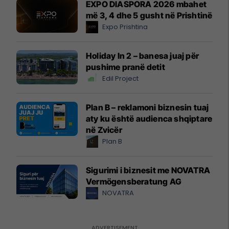
EXPO DIASPORA 2026 mbahet
më 3, 4 dhe 5 gusht në Prishtinë
Expo Prishtina
Holiday In 2 – banesa juaj për
pushime pranë detit
Edil Project
Plan B – reklamoni biznesin tuaj
aty ku është audienca shqiptare
në Zvicër
Plan B
Sigurimi i biznesit me NOVATRA
Vermögensberatung AG
NOVATRA