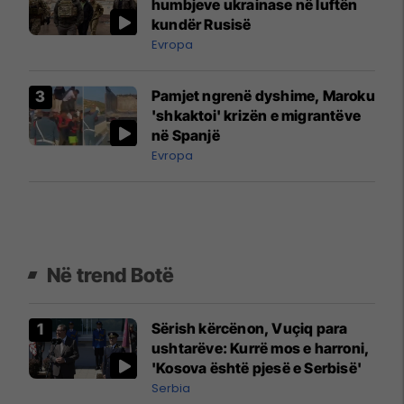
humbjeve ukrainase në luftën
kundër Rusisë
Evropa
Pamjet ngrenë dyshime, Maroku
'shkaktoi' krizën e migrantëve
në Spanjë
Evropa
Në trend Botë
Sërish kërcënon, Vuçiq para
ushtarëve: Kurrë mos e harroni,
'Kosova është pjesë e Serbisë'
Serbia