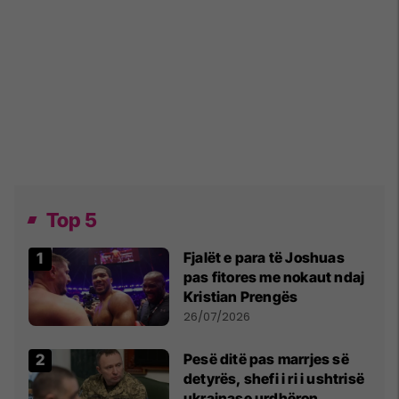
Top 5
Fjalët e para të Joshuas
pas fitores me nokaut ndaj
Kristian Prengës
26/07/2026
Pesë ditë pas marrjes së
detyrës, shefi i ri i ushtrisë
ukrainase urdhëron