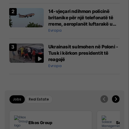
14-vjeçari ndihmon policinë
britanike për një telefonatë të
rreme, aeroplanët luftarakë u
ngritën në ajër për të
Evropa
interceptuar fluturaken e Qatar
Airways që po shkonte drejt
Ukrainasit sulmohen në Poloni -
Mançesterit
Tusk i kërkon presidentit të
reagojë
Evropa
Jobs
Real Estate
Elkos Group
Solac