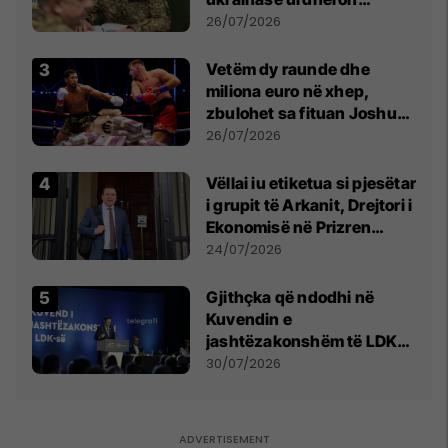
kontroll të madh
26/07/2026
Vetëm dy raunde dhe
miliona euro në xhep,
zbulohet sa fituan Joshua
e Prenga
26/07/2026
Vëllai iu etiketua si pjesëtar
i grupit të Arkanit, Drejtori i
Ekonomisë në Prizren
mohon pretendimet
24/07/2026
Gjithçka që ndodhi në
Kuvendin e
jashtëzakonshëm të LDK-
së
30/07/2026