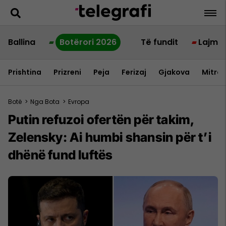
Ballina
Botërori 2026
Të fundit
Lajme
Prishtina
Prizreni
Peja
Ferizaj
Gjakova
Mitrov
Botë
>
Nga Bota
>
Evropa
Putin refuzoi ofertën për takim,
Zelensky: Ai humbi shansin për t’i
dhënë fund luftës