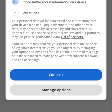
Store and/or access information on a device
Learn more
Your personal data will be processed and information from
your device (cookies, unique identifiers, and other device
data) may be stored by, accessed by and shared with 369
partners, or used specifically by this site. We and our partners
may use precise geolocation data.
List of partners.
Rusia
Ukraina
Volodymyr Zelensky
Vladimir Putin
Some vendors may process your personal data on the basis
of legitimate interest, which you can object to by managing
your options below. Look for a link at the bottom of this page
or in the site menu to manage or withdraw consent in privacy
and cookie settings.
Consent
Manage options