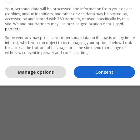
Your personal data will be processed and information from your device
(cookies, unique identifiers, and other device data) may be stored by,
accessed by and shared with 369 partners, or used specifically by this
site. We and our partners may use precise geolocation data.
List of
partners.
Some vendors may process your personal data on the basis of legitimate
interest, which you can object to by managing your options below. Look
for a link at the bottom of this page or in the site menu to manage or
withdraw consent in privacy and cookie settings.
Manage options
Consent