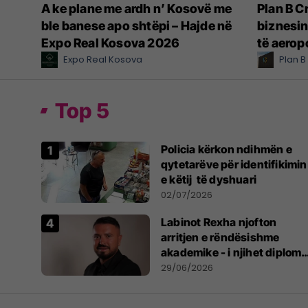
A ke plane me ardh n’ Kosovë me
Plan B C
ble banese apo shtëpi – Hajde në
biznesin
Expo Real Kosova 2026
të aerop
Expo Real Kosova
Plan B
Top 5
Policia kërkon ndihmën e
qytetarëve për identifikimin
e këtij të dyshuari
02/07/2026
Labinot Rexha njofton
arritjen e rëndësishme
akademike - i njihet diploma
e masterit në Psikologji në
29/06/2026
Zvicër