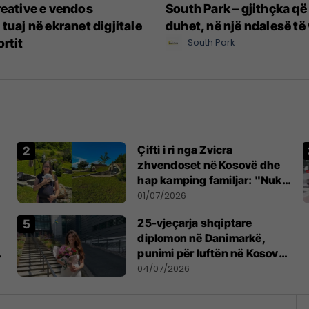
reative e vendos
South Park – gjithçka që
 tuaj në ekranet digjitale
duhet, në një ndalesë të
ortit
South Park
Çifti i ri nga Zvicra
zhvendoset në Kosovë dhe
hap kamping familjar: "Nuk
jemi penduar asnjë ditë"
01/07/2026
25-vjeçarja shqiptare
diplomon në Danimarkë,
punimi për luftën në Kosovë
vlerësohet me notën më të
04/07/2026
lartë