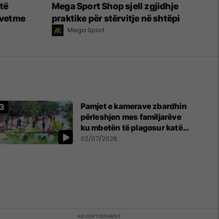
 të
Mega Sport Shop sjell zgjidhje
 vetme
praktike për stërvitje në shtëpi
Mega Sport
Pamjet e kamerave zbardhin
përleshjen mes familjarëve
ku mbetën të plagosur katër
persona
02/07/2026