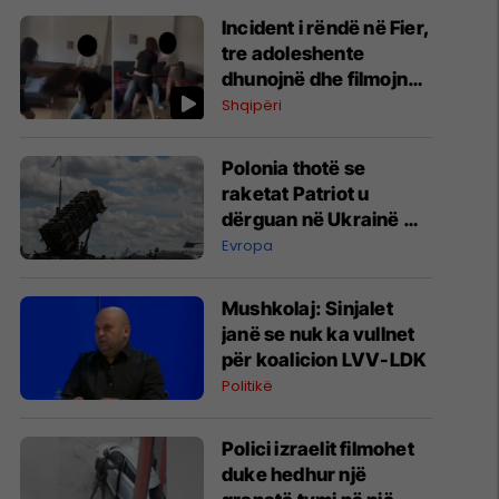
Incident i rëndë në Fier,
tre adoleshente
dhunojnë dhe filmojnë
një bashkëmoshatare,
Shqipëri
policia nis hetimet
Polonia thotë se
raketat Patriot u
dërguan në Ukrainë me
kërkesë të NATO-s dhe
Evropa
ushtrisë amerikane
Mushkolaj: Sinjalet
janë se nuk ka vullnet
për koalicion LVV-LDK
Politikë
Polici izraelit filmohet
duke hedhur një