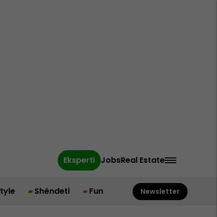
Eksperti
Jobs
Real Estate
style
Shëndeti
Fun
Newsletter