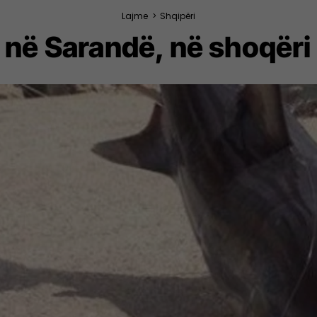
Lajme
>
Shqipëri
 në Sarandë, në shoqëri 