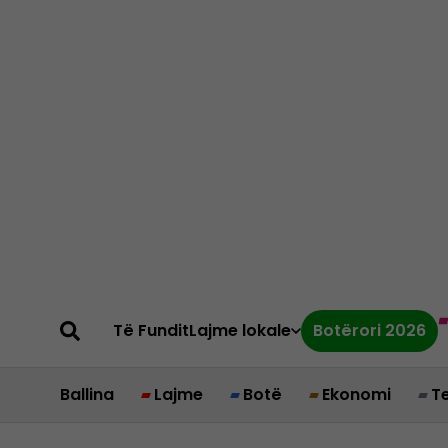
Të Fundit
Lajme lokale
Botërori 2026
Ballina
Lajme
Botë
Ekonomi
T