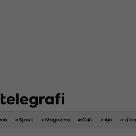
ech
Sport
Magazina
Cult
Ajo
Life