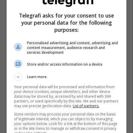
Telegrafi asks for your consent to use
your personal data for the following
purposes:
Personalised advertising and content, advertising and
content measurement, audience research and
services development
Store and/or access information on a device
Learn more
Your personal data will be processed and information from
your device (cookies, unique identifiers, and other device
data) may be stored by, accessed by and shared with 369
partners, or used specifically by this site. We and our partners
may use precise geolocation data.
List of partners.
Some vendors may process your personal data on the basis
of legitimate interest, which you can object to by managing
your options below. Look for a link at the bottom of this page
or in the site menu to manage or withdraw consent in privacy
Gjilani Lokale
Albin Kurti
Alban Hyseni