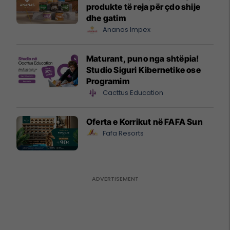
produkte të reja për çdo shije
dhe gatim
Ananas Impex
Maturant, puno nga shtëpia!
Studio Siguri Kibernetike ose
Programim
Cacttus Education
Oferta e Korrikut në FAFA Sun
Fafa Resorts