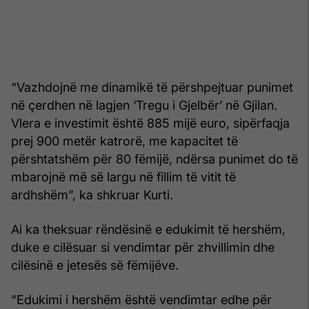
“Vazhdojnë me dinamikë të përshpejtuar punimet
në çerdhen në lagjen ‘Tregu i Gjelbër’ në Gjilan.
Vlera e investimit është 885 mijë euro, sipërfaqja
prej 900 metër katrorë, me kapacitet të
përshtatshëm për 80 fëmijë, ndërsa punimet do të
mbarojnë më së largu në fillim të vitit të
ardhshëm”, ka shkruar Kurti.
Ai ka theksuar rëndësinë e edukimit të hershëm,
duke e cilësuar si vendimtar për zhvillimin dhe
cilësinë e jetesës së fëmijëve.
“Edukimi i hershëm është vendimtar edhe për