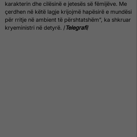
karakterin dhe cilësinë e jetesës së fëmijëve. Me
çerdhen në këtë lagje krijojmë hapësirë e mundësi
për rritje në ambient të përshtatshëm”, ka shkruar
kryeministri në detyrë. /
Telegrafi
/