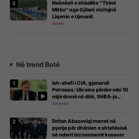
Nxënësit e shkollës “Thimi
Mitko” nga Gjilani vizitojnë
Liqenin e Ujmanit
Arsim
Në trend Botë
Ish-shefi i CIA, gjenerali
Petraeus: Ukraina përdor mbi 10
mijë dronë në ditë, SHBA-ja
mbetet shumë prapa në
Amerika
prodhim
Dritan Abazoviqi merret në
pyetje për dhënien e shtetësisë
së nderit biznesmenit kosovar