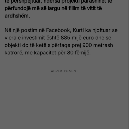
të përshpejtuar, ndërsa projekti parashihet të
përfundojë më së largu në fillim të vitit të
ardhshëm.
Në një postim në Facebook, Kurti ka njoftuar se
vlera e investimit është 885 mijë euro dhe se
objekti do të ketë sipërfaqe prej 900 metrash
katrorë, me kapacitet për 80 fëmijë.