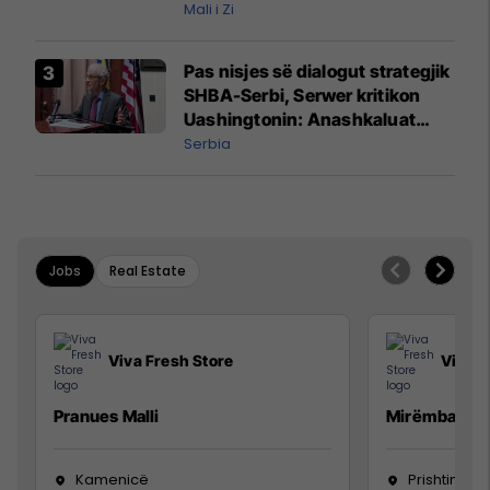
Mali i Zi
Pas nisjes së dialogut strategjik
SHBA-Serbi, Serwer kritikon
Uashingtonin: Anashkaluat
Banjskën, sulmin ndaj KFOR-it
Serbia
dhe rrëmbimin e Policëve të
Kosovës
Jobs
Real Estate
Viva Fresh Store
Viva F
Pranues Malli
Mirëmbajtës
Kamenicë
Prishtinë