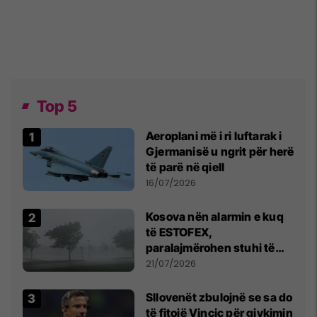
Top 5
Aeroplani më i ri luftarak i
Gjermanisë u ngrit për herë
të parë në qiell
16/07/2026
Kosova nën alarmin e kuq
të ESTOFEX,
paralajmërohen stuhi të
fuqishme me breshër dhe
21/07/2026
erëra të forta
Sllovenët zbulojnë se sa do
të fitojë Vincic për gjykimin