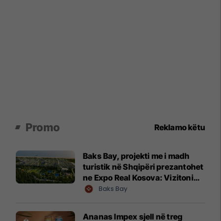
Promo
Reklamo këtu
Baks Bay, projekti me i madh
turistik në Shqipëri prezantohet
ne Expo Real Kosova: Vizitoni
shtandin dhe zbuloni
Baks Bay
mundësitë e investimit
Ananas Impex sjell në treg