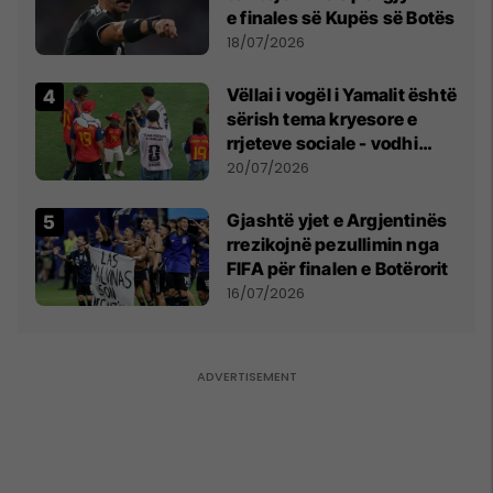
e finales së Kupës së Botës
18/07/2026
Vëllai i vogël i Yamalit është
sërish tema kryesore e
rrjeteve sociale - vodhi
vëmendjen pas finales së
20/07/2026
Kupës së Botës
Gjashtë yjet e Argjentinës
rrezikojnë pezullimin nga
FIFA për finalen e Botërorit
16/07/2026