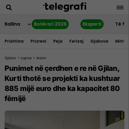
Ballina
Botërori 2026
Eksperti
Të fu
Prishtina
Prizreni
Peja
Ferizaj
Gjakova
Mitrov
Gjilani
>
Lajme
>
Arsim
Punimet në çerdhen e re në Gjilan,
Kurti thotë se projekti ka kushtuar
885 mijë euro dhe ka kapacitet 80
fëmijë