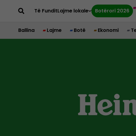
Të Fundit
Lajme lokale
Botërori 2026
Ballina
Lajme
Botë
Ekonomi
T