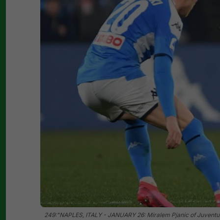
249:"NAPLES, ITALY - JANUARY 26: Miralem Pjanic of Juventus