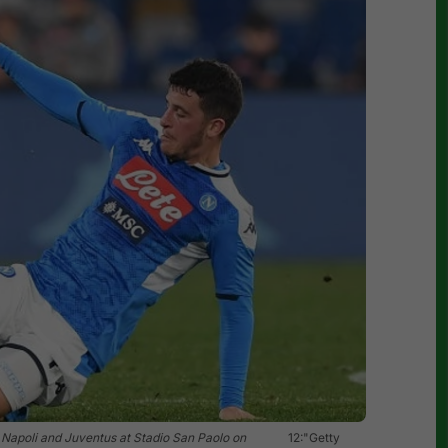
apoli and Juventus at Stadio San Paolo on
12:"Getty