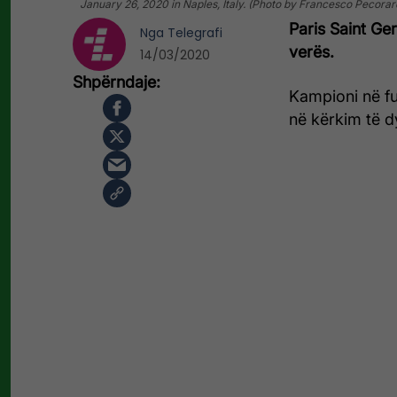
January 26, 2020 in Naples, Italy. (Photo by Francesco Pecora
Paris Saint Ge
Nga
Telegrafi
verës.
14/03/2020
Kampioni në fu
në kërkim të d