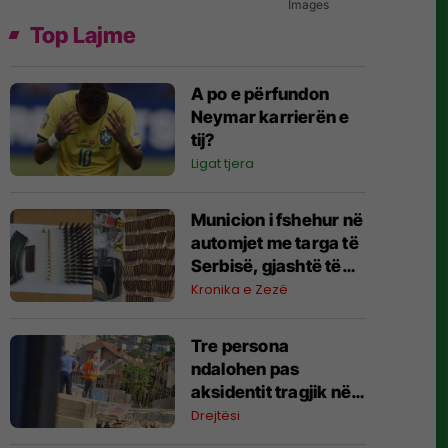
Images
Top Lajme
A po e përfundon
Neymar karrierën e
tij?
Ligat tjera
Municion i fshehur në
automjet me targa të
Serbisë, gjashtë të
arrestuar në
Kronika e Zezë
Prishtinë
Tre persona
ndalohen pas
aksidentit tragjik në
vendpunishte në
Drejtësi
Prishtinë, Prokuroria