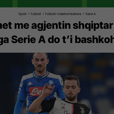
Sport
>
Futboll
>
Futboll-nderkombetare
>
Serie A
met me agjentin shqiptar
ga Serie A do t’i bashko