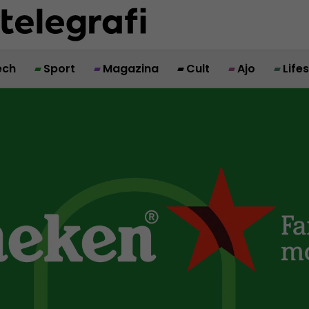
ech
Sport
Magazina
Cult
Ajo
Life