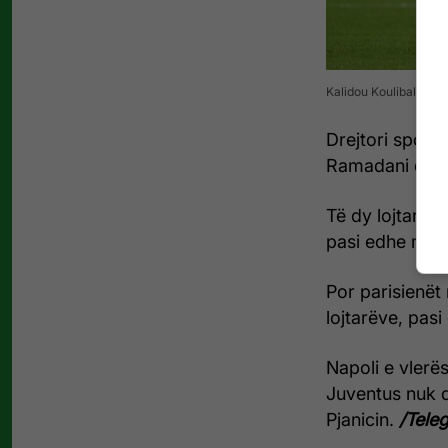
Kalidou Koulibaly . 
Drejtori sport
Ramadani që pë
Të dy lojtarët 
pasi edhe më p
Por parisienët 
lojtarëve, pasi 
Napoli e vlerës
Juventus nuk d
Pjanicin.
/Teleg