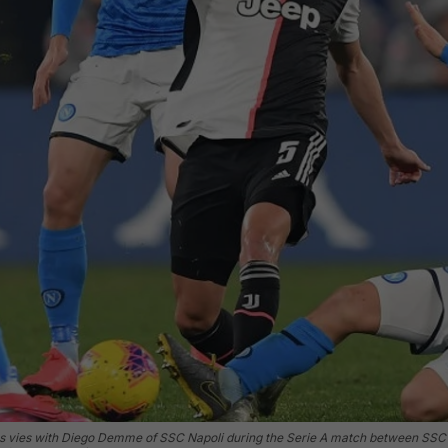
 vies with Diego Demme of SSC Napoli during the Serie A match between SSC N