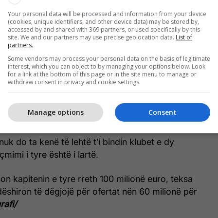
Your personal data will be processed and information from your device
(cookies, unique identifiers, and other device data) may be stored by,
accessed by and shared with 369 partners, or used specifically by this
site. We and our partners may use precise geolocation data.
List of
partners.
(Photo by Francesco Pecoraro/Getty Images)
Some vendors may process your personal data on the basis of legitimate
interest, which you can object to by managing your options below. Look
iv Leonardo është takuar me agjentin shqiptar Fali
for a link at the bottom of this page or in the site menu to manage or
rfaqëson dy yjet e Serie A.
withdraw consent in privacy and cookie settings.
janë të hapur për një kalim në rikthim në Ligue 1
Manage options
Consent
arë kishin bërë karrierë në Francë.
nuk do ta kenë të lehtë t’i bindin klubet e dy
çmimi i tyre është i lartë.
on kapitenin e tyre rreth 100 milionë euro, teksa
ëshiron të dëgjojë për ofertat nën 60 milionë për
rafi/