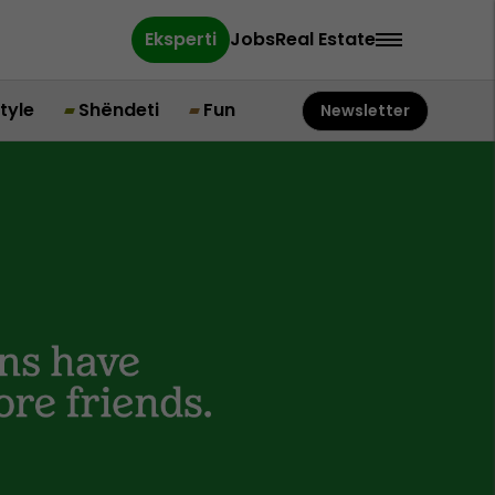
Eksperti
Jobs
Real Estate
style
Shëndeti
Fun
Newsletter