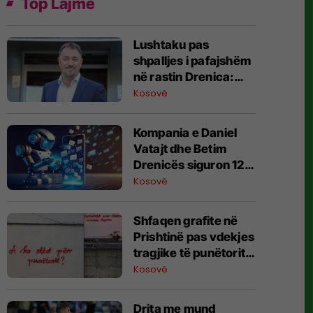
Top Lajme
Lushtaku pas
shpalljes i pafajshëm
në rastin Drenica:
Akuzat bazoheshin
Kosovë
në dëshmitarë të
rrejshëm
Kompania e Daniel
Vatajt dhe Betim
Drenicës siguron 12
milionë dollarë për
Kosovë
platformën e
mesazheve me AI
Shfaqen grafite në
Prishtinë pas vdekjes
tragjike të punëtorit
në vendpunishte
Kosovë
Drita me mund