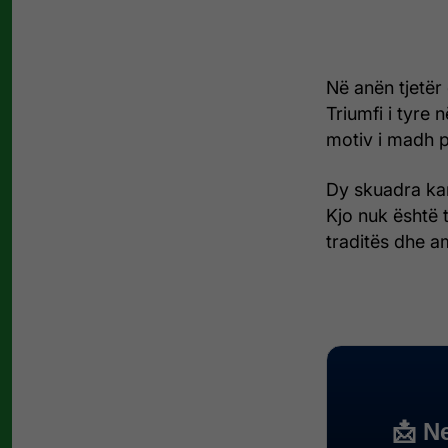
Në anën tjetër 
Triumfi i tyre 
motiv i madh p
Dy skuadra kamp
Kjo nuk është t
traditës dhe a