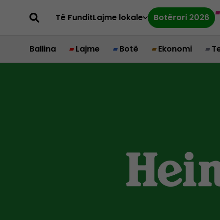
Të Fundit
Lajme lokale
Botërori 2026
Ballina
Lajme
Botë
Ekonomi
T