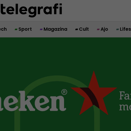
ech
Sport
Magazina
Cult
Ajo
Life