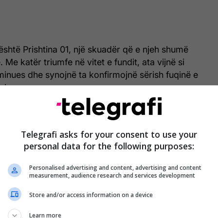
është Prishtina 01, një skuadër që e njeh shumë
. Me katër triumfe në vitet e fundit, ata vijnë si
nues dhe synojnë ta konfirmojnë sërish fuqinë e
in kosovar.
Telegrafi asks for your consent to use your
personal data for the following purposes:
Personalised advertising and content, advertising and content
measurement, audience research and services development
Store and/or access information on a device
Learn more