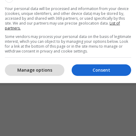
Your personal data will be processed and information from your device
(cookies, unique identifiers, and other device data) may be stored by,
accessed by and shared with 369 partners, or used specifically by this
site. We and our partners may use precise geolocation data.
List of
partners.
Some vendors may process your personal data on the basis of legitimate
interest, which you can object to by managing your options below. Look
for a link at the bottom of this page or in the site menu to manage or
withdraw consent in privacy and cookie settings.
Manage options
Consent