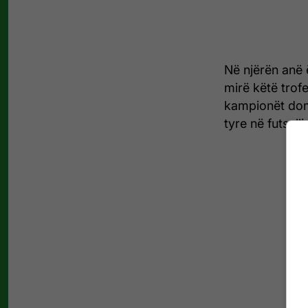
Në njërën anë 
mirë këtë trofe
kampionët domi
tyre në futsall