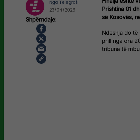
Finalja është 
Nga
Telegrafi
Prishtina 01 dh
23/04/2026
së Kosovës, në
Ndeshja do të 
prill nga ora 2
tribuna të mbu