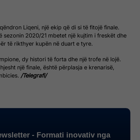
qëndron Liqeni, një ekip që di si të fitojë finale.
në sezonin 2020/21 mbetet një kujtim i freskët dhe
ër të rikthyer kupën në duart e tyre.
ione, dy histori të forta dhe një trofe në lojë.
hjesht një finale, është përplasja e krenarisë,
mbicies.
/Telegrafi/