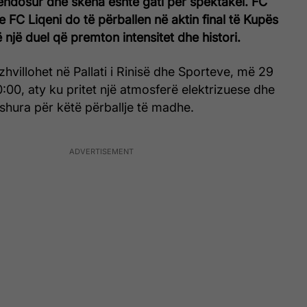
vendosur dhe skena është gati për spektakël. FC
e FC Liqeni do të përballen në aktin final të Kupës
 një duel që premton intensitet dhe histori.
zhvillohet në Pallati i Rinisë dhe Sporteve, më 29
0:00, aty ku pritet një atmosferë elektrizuese dhe
shura për këtë përballje të madhe.