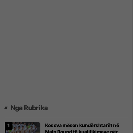
Nga Rubrika
Kosova mëson kundërshtarët në
Main Round të kualifikimeve për