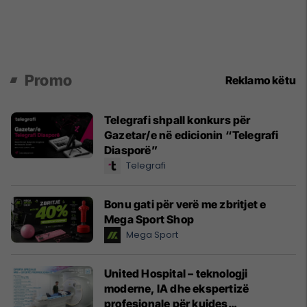
Promo
Reklamo këtu
Telegrafi shpall konkurs për
Gazetar/e në edicionin “Telegrafi
Diasporë”
Telegrafi
Bonu gati për verë me zbritjet e
Mega Sport Shop
Mega Sport
United Hospital – teknologji
moderne, IA dhe ekspertizë
profesionale për kujdes