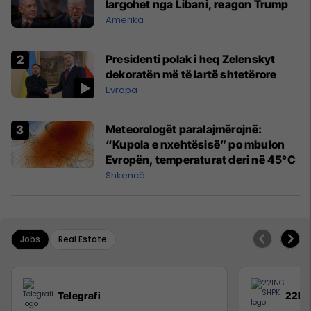
largohet nga Libani, reagon Trump
Amerika
Presidenti polak i heq Zelenskyt
dekoratën më të lartë shtetërore
Evropa
Meteorologët paralajmërojnë:
“Kupola e nxehtësisë” po mbulon
Evropën, temperaturat deri në 45°C
Shkencë
Jobs
Real Estate
Telegrafi
22IN