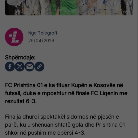
Nga
Telegrafi
29/04/2026
FC Prishtina 01 e ka fituar Kupën e Kosovës në
futsall, duke e mposhtur në finale FC Liqenin me
rezultat 6-3.
Finalja dhuroi spektakël sidomos në pjesën e
parë, ku u shënuan shtatë gola dhe Prishtina 01
shkoi në pushim me epërsi 4-3.