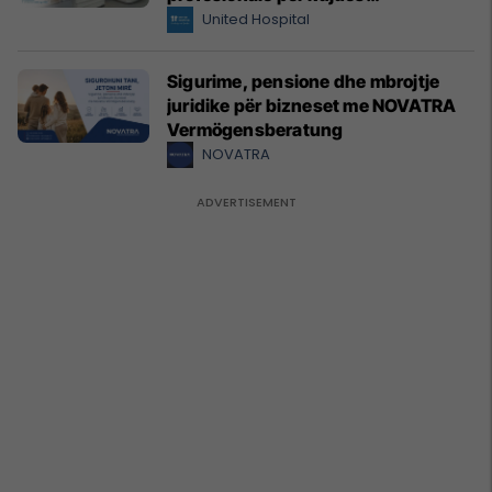
shëndetësor me standarde
United Hospital
ndërkombëtare
Sigurime, pensione dhe mbrojtje
juridike për bizneset me NOVATRA
Vermögensberatung
NOVATRA