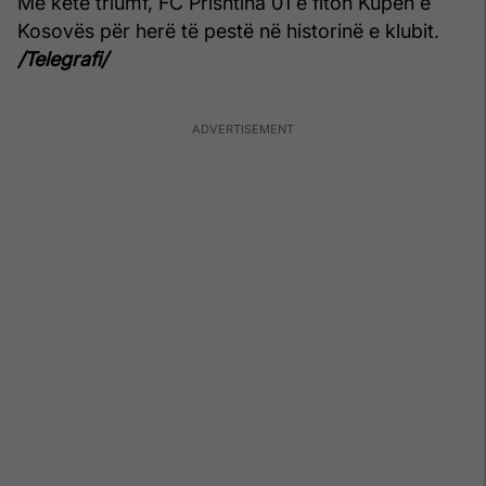
Me këtë triumf, FC Prishtina 01 e fiton Kupën e
Kosovës për herë të pestë në historinë e klubit.
/Telegrafi/