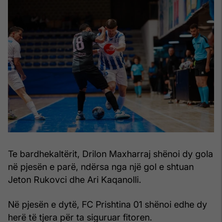
Te bardhekaltërit, Drilon Maxharraj shënoi dy gola
në pjesën e parë, ndërsa nga një gol e shtuan
Jeton Rukovci dhe Ari Kaqanolli.
Në pjesën e dytë, FC Prishtina 01 shënoi edhe dy
herë të tjera për ta siguruar fitoren.