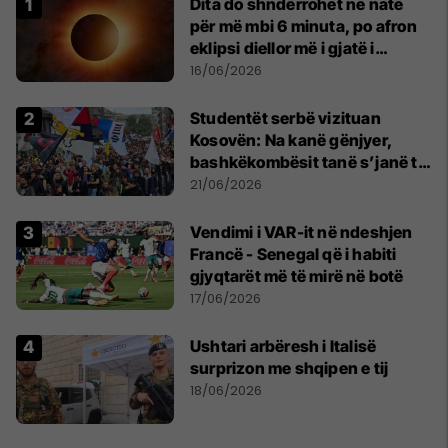
Dita do shndërrohet në natë
për më mbi 6 minuta, po afron
eklipsi diellor më i gjatë i
shekullit të 21-të
16/06/2026
Studentët serbë vizituan
Kosovën: Na kanë gënjyer,
bashkëkombësit tanë s’janë të
shtypur
21/06/2026
Vendimi i VAR-it në ndeshjen
Francë - Senegal që i habiti
gjyqtarët më të mirë në botë
17/06/2026
Ushtari arbëresh i Italisë
surprizon me shqipen e tij
18/06/2026