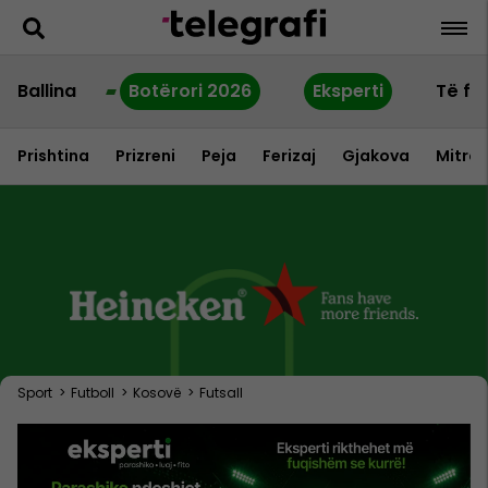
Ballina
Botërori 2026
Eksperti
Të fu
Prishtina
Prizreni
Peja
Ferizaj
Gjakova
Mitrov
Sport
>
Futboll
>
Kosovë
>
Futsall