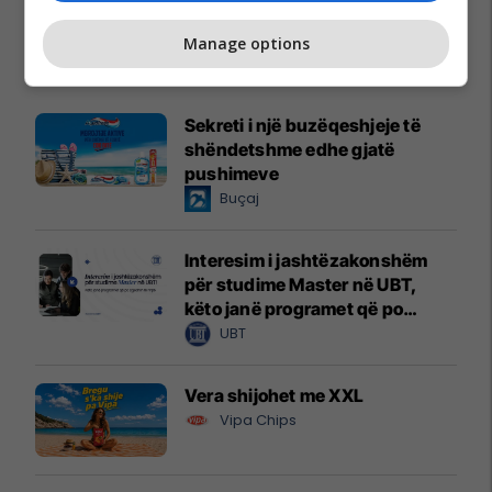
Manage options
Promo
Reklamo këtu
Sekreti i një buzëqeshjeje të
shëndetshme edhe gjatë
pushimeve
Buçaj
Interesim i jashtëzakonshëm
për studime Master në UBT,
këto janë programet që po
zgjedhin të rinjtë
UBT
Vera shijohet me XXL
Vipa Chips