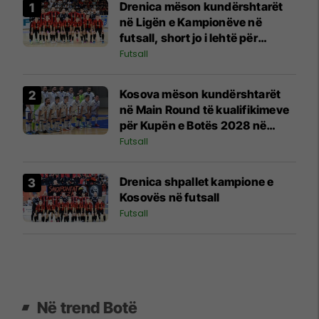
Drenica mëson kundërshtarët
në Ligën e Kampionëve në
futsall, short jo i lehtë për
kampionët e Kosovës
Futsall
Kosova mëson kundërshtarët
në Main Round të kualifikimeve
për Kupën e Botës 2028 në
futsall
Futsall
Drenica shpallet kampione e
Kosovës në futsall
Futsall
Në trend Botë