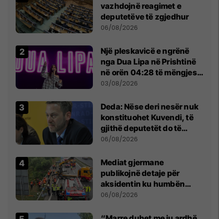
vazhdojnë reagimet e
deputetëve të zgjedhur
06/08/2026
Një pleskavicë e ngrënë
nga Dua Lipa në Prishtinë
në orën 04:28 të mëngjesit
- dhe bota digjitale serbe
03/08/2026
shpall gjendjen e luftës
Deda: Nëse deri nesër nuk
konstituohet Kuvendi, të
gjithë deputetët do të
bëjnë shkelje të rëndë
06/08/2026
kushtetuese
Mediat gjermane
publikojnë detaje për
aksidentin ku humbën
jetën tre mërgimtarë nga
06/08/2026
Komogllava e Ferizajt
“Marre duhet me ju ardhë,