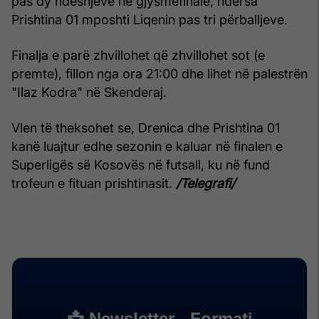
pas dy ndeshjeve në gjysmëfinale, ndërsa
Prishtina 01 mposhti Liqenin pas tri përballjeve.
Finalja e parë zhvillohet që zhvillohet sot (e
premte), fillon nga ora 21:00 dhe lihet në palestrën
"Ilaz Kodra" në Skenderaj.
Vlen të theksohet se, Drenica dhe Prishtina 01
kanë luajtur edhe sezonin e kaluar në finalen e
Superligës së Kosovës në futsall, ku në fund
trofeun e fituan prishtinasit.
/Telegrafi/