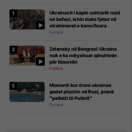
Ukrainasit i kapin ushtarët rusë
në befasi, ishin duke fjetur në
strehimoret e kamufluara
Evropa
Zelensky në Beograd: Ukraina
nuk e ka ndryshuar qëndrimin
për Kosovën
Politikë
Momenti kur droni ukrainas
godet plazhin në Rusi, pranë
"pallatit të Putinit"
Evropa