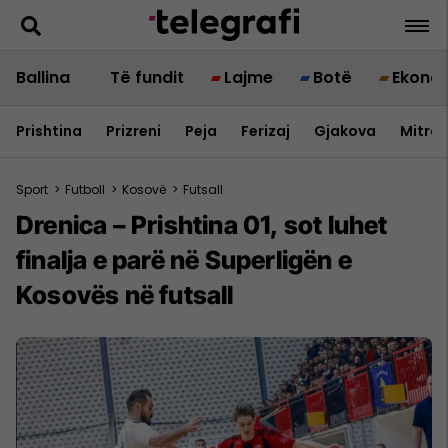
Ballina
Të fundit
Lajme
Botë
Ekono
Prishtina
Prizreni
Peja
Ferizaj
Gjakova
Mitrov
Sport
>
Futboll
>
Kosovë
>
Futsall
Drenica – Prishtina 01, sot luhet
finalja e parë në Superligën e
Kosovës në futsall