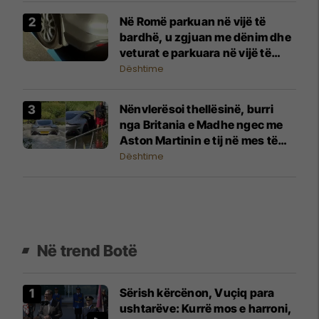
Në Romë parkuan në vijë të
bardhë, u zgjuan me dënim dhe
veturat e parkuara në vijë të
kaltër
Dështime
Nënvlerësoi thellësinë, burri
nga Britania e Madhe ngec me
Aston Martinin e tij në mes të
rrugës së mbushur me ujë
Dështime
Në trend Botë
Sërish kërcënon, Vuçiq para
ushtarëve: Kurrë mos e harroni,