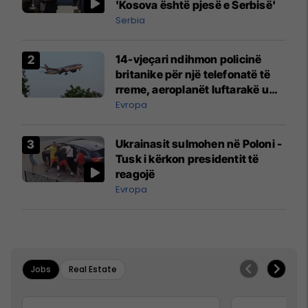
'Kosova është pjesë e Serbisë'
Serbia
14-vjeçari ndihmon policinë
britanike për një telefonatë të
rreme, aeroplanët luftarakë u
ngritën në ajër për të
Evropa
interceptuar fluturaken e Qatar
Airways që po shkonte drejt
Ukrainasit sulmohen në Poloni -
Mançesterit
Tusk i kërkon presidentit të
reagojë
Evropa
Jobs
Real Estate