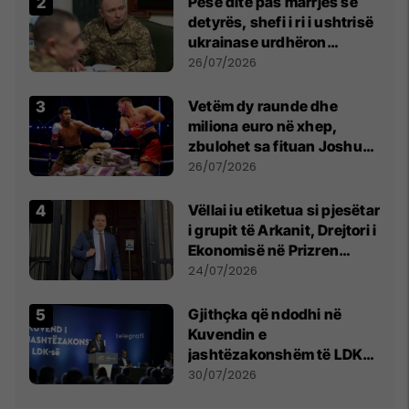
Pesë ditë pas marrjes së
detyrës, shefi i ri i ushtrisë
ukrainase urdhëron
kontroll të madh
26/07/2026
Vetëm dy raunde dhe
miliona euro në xhep,
zbulohet sa fituan Joshua
e Prenga
26/07/2026
Vëllai iu etiketua si pjesëtar
i grupit të Arkanit, Drejtori i
Ekonomisë në Prizren
mohon pretendimet
24/07/2026
Gjithçka që ndodhi në
Kuvendin e
jashtëzakonshëm të LDK-
së
30/07/2026