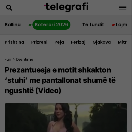
Ballina
Botërori 2026
Të fundit
Lajme
Prishtina
Prizreni
Peja
Ferizaj
Gjakova
Mitrov
Fun
>
Dështime
Prezantuesja e motit shkakton
‘stuhi’ me pantallonat shumë të
ngushtë (Video)