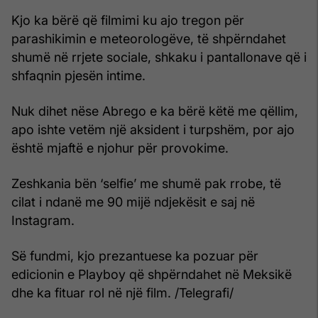
Kjo ka bërë që filmimi ku ajo tregon për
parashikimin e meteorologëve, të shpërndahet
shumë në rrjete sociale, shkaku i pantallonave që i
shfaqnin pjesën intime.
Nuk dihet nëse Abrego e ka bërë këtë me qëllim,
apo ishte vetëm një aksident i turpshëm, por ajo
është mjaftë e njohur për provokime.
Zeshkania bën ‘selfie’ me shumë pak rrobe, të
cilat i ndanë me 90 mijë ndjekësit e saj në
Instagram.
Së fundmi, kjo prezantuese ka pozuar për
edicionin e Playboy që shpërndahet në Meksikë
dhe ka fituar rol në një film. /Telegrafi/