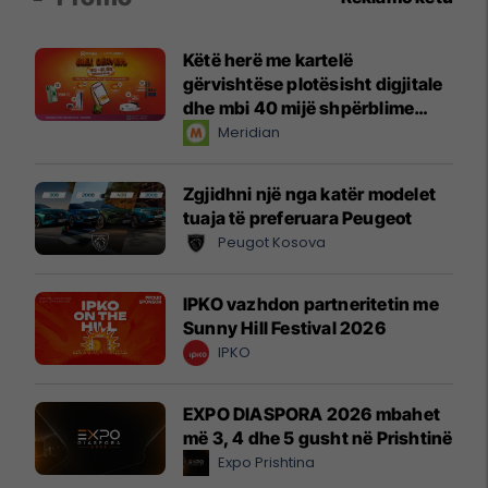
Këtë herë me kartelë
gërvishtëse plotësisht digjitale
dhe mbi 40 mijë shpërblime
instant!
Meridian
Zgjidhni një nga katër modelet
tuaja të preferuara Peugeot
Peugot Kosova
IPKO vazhdon partneritetin me
Sunny Hill Festival 2026
IPKO
EXPO DIASPORA 2026 mbahet
më 3, 4 dhe 5 gusht në Prishtinë
Expo Prishtina