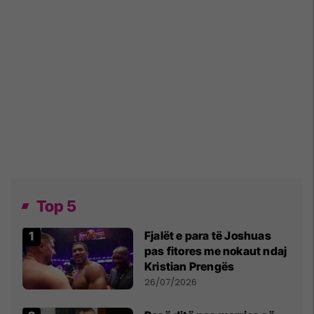
Top 5
Fjalët e para të Joshuas
pas fitores me nokaut ndaj
Kristian Prengës
26/07/2026