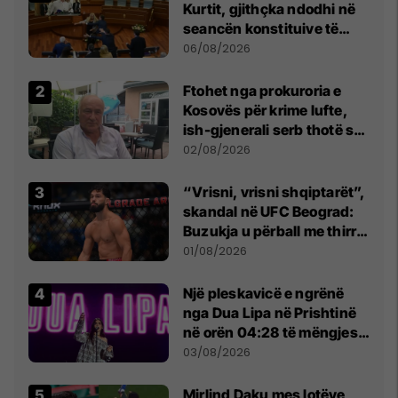
Kurtit, gjithçka ndodhi në
seancën konstituive të
Kuvendit
06/08/2026
Ftohet nga prokuroria e
Kosovës për krime lufte,
ish-gjenerali serb thotë se
dikush e tradhtoi në
02/08/2026
Beograd
“Vrisni, vrisni shqiptarët”,
skandal në UFC Beograd:
Buzukja u përball me thirrje
anti-shqiptare nga
01/08/2026
tribunat
Një pleskavicë e ngrënë
nga Dua Lipa në Prishtinë
në orën 04:28 të mëngjesit
- dhe bota digjitale serbe
03/08/2026
shpall gjendjen e luftës
Mirlind Daku mes lotëve