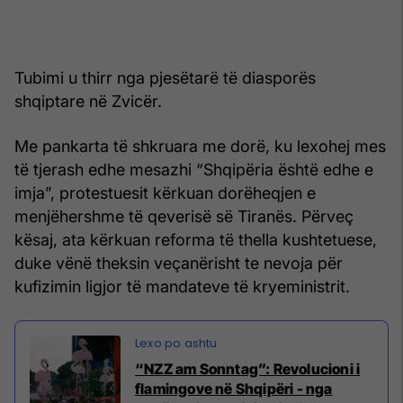
Tubimi u thirr nga pjesëtarë të diasporës
shqiptare në Zvicër.
Me pankarta të shkruara me dorë, ku lexohej mes
të tjerash edhe mesazhi “Shqipëria është edhe e
imja”, protestuesit kërkuan dorëheqjen e
menjëhershme të qeverisë së Tiranës. Përveç
kësaj, ata kërkuan reforma të thella kushtetuese,
duke vënë theksin veçanërisht te nevoja për
kufizimin ligjor të mandateve të kryeministrit.
“NZZ am Sonntag”: Revolucioni i
flamingove në Shqipëri - nga