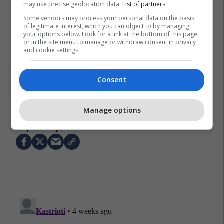
may use precise geolocation data.
List of partners.
Some vendors may process your personal data on the basis
of legitimate interest, which you can object to by managing
your options below. Look for a link at the bottom of this page
or in the site menu to manage or withdraw consent in privacy
and cookie settings.
Consent
Protesta Në Tiranë
Flamingo
Bern
Zvicër
Manage options
Lajme Nga Zvicra