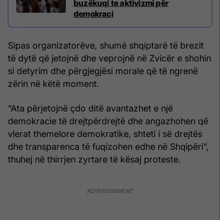
buzëkuqi te aktivizmi për
demokraci
Sipas organizatorëve, shumë shqiptarë të brezit
të dytë që jetojnë dhe veprojnë në Zvicër e shohin
si detyrim dhe përgjegjësi morale që të ngrenë
zërin në këtë moment.
“Ata përjetojnë çdo ditë avantazhet e një
demokracie të drejtpërdrejtë dhe angazhohen që
vlerat themelore demokratike, shteti i së drejtës
dhe transparenca të fuqizohen edhe në Shqipëri”,
thuhej në thirrjen zyrtare të kësaj proteste.