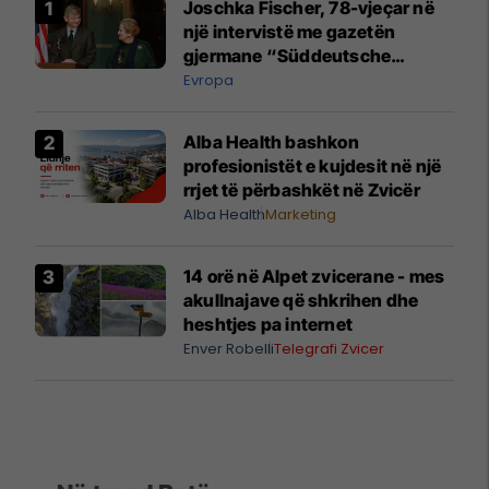
Joschka Fischer, 78-vjeçar në
një intervistë me gazetën
gjermane “Süddeutsche
Zeitung” mbi zhvillimet
Evropa
dramatike në botë
Alba Health bashkon
profesionistët e kujdesit në një
rrjet të përbashkët në Zvicër
Alba Health
Marketing
14 orë në Alpet zvicerane - mes
akullnajave që shkrihen dhe
heshtjes pa internet
Enver Robelli
Telegrafi Zvicer