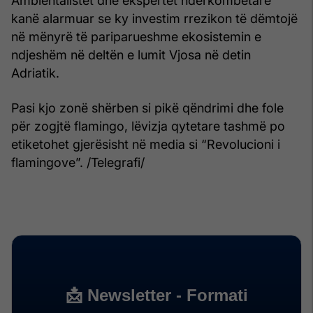
Ambientalistët dhe ekspertët ndërkombëtarë
kanë alarmuar se ky investim rrezikon të dëmtojë
në mënyrë të pariparueshme ekosistemin e
ndjeshëm në deltën e lumit Vjosa në detin
Adriatik.
Pasi kjo zonë shërben si pikë qëndrimi dhe fole
për zogjtë flamingo, lëvizja qytetare tashmë po
etiketohet gjerësisht në media si “Revolucioni i
flamingove”. /Telegrafi/