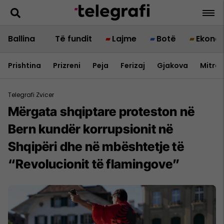
Ballina
Të fundit
Lajme
Botë
Ekono
Prishtina
Prizreni
Peja
Ferizaj
Gjakova
Mitrov
Telegrafi Zvicer
Mërgata shqiptare proteston në
Bern kundër korrupsionit në
Shqipëri dhe në mbështetje të
“Revolucionit të flamingove”