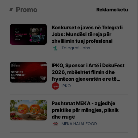
Promo
Reklamo këtu
Konkurset e javës në Telegrafi
Jobs: Mundësi të reja për
zhvillimin tuaj profesional
Telegrafi Jobs
IPKO, Sponsor i Artë i DokuFest
2026, mbështet filmin dhe
frymëzon gjeneratën e re të
krijuesve
IPKO
Pashtetat MEKA - zgjedhje
praktike për mëngjes, piknik
dhe rrugë
MEKA HALAL FOOD