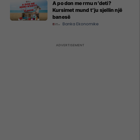
A po don me rrnu n’deti?
Kursimet mund t’ju sjellin një
banesë
Banka Ekonomike