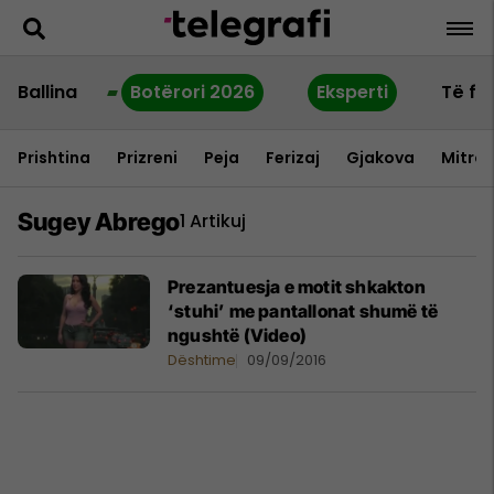
Ballina
Botërori 2026
Eksperti
Të fu
Prishtina
Prizreni
Peja
Ferizaj
Gjakova
Mitrov
Sugey Abrego
1 Artikuj
Prezantuesja e motit shkakton
‘stuhi’ me pantallonat shumë të
ngushtë (Video)
Dështime
09/09/2016