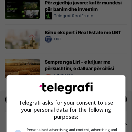
Përzgjedhja javore: katër mundësi
për banim dhe investim
Telegrafi Real Estate
Bëhu ekspert i Real Estate me UBT
UBT
Sempre nga Liri – e krijuar me
përkushtim, e dalluar për cilësi
Liri Prizren
Jobs
Real Estate
Telegrafi asks for your consent to use
your personal data for the following
purposes:
Viva Fresh Store
Viva 
Personalised advertising and content, advertising and