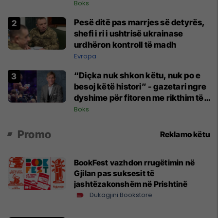
Boks
Pesë ditë pas marrjes së detyrës,
shefi i ri i ushtrisë ukrainase
urdhëron kontroll të madh
Evropa
“Diçka nuk shkon këtu, nuk po e
besoj këtë histori” - gazetari ngre
dyshime për fitoren me rikthim të
Joshuas
Boks
Promo
Reklamo këtu
BookFest vazhdon rrugëtimin në
Gjilan pas suksesit të
jashtëzakonshëm në Prishtinë
Dukagjini Bookstore