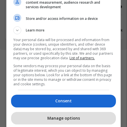
content measurement, audience research and
Sektorist/e
Arkatar/e
services development
Store and/or access information on a device
Ferizaj
Ferizaj
31 Korrik 2026
31 Korrik 
Learn more
Your personal data will be processed and information from
your device (cookies, unique identifiers, and other device
data) may be stored by, accessed by and shared with 369
partners, or used specifically by this site. We and our partners
may use precise geolocation data.
List of partners.
Some vendors may process your personal data on the basis
of legitimate interest, which you can object to by managing
your options below. Look for a link at the bottom of this page
or in the site menu to manage or withdraw consent in privacy
and cookie settings.
Consent
Manage options