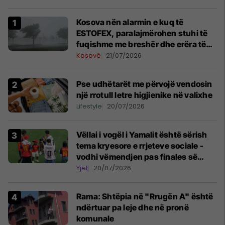
Kosova nën alarmin e kuq të
ESTOFEX, paralajmërohen stuhi të
fuqishme me breshër dhe erëra të
forta
Kosovë
21/07/2026
Pse udhëtarët me përvojë vendosin
një rrotull letre higjienike në valixhe
Lifestyle
20/07/2026
Vëllai i vogël i Yamalit është sërish
tema kryesore e rrjeteve sociale -
vodhi vëmendjen pas finales së
Kupës së Botës
Yjet
20/07/2026
Rama: Shtëpia në "Rrugën A" është
ndërtuar pa leje dhe në pronë
komunale