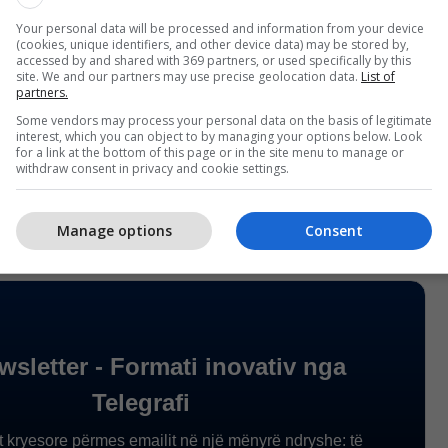
Your personal data will be processed and information from your device
(cookies, unique identifiers, and other device data) may be stored by,
accessed by and shared with 369 partners, or used specifically by this
site. We and our partners may use precise geolocation data.
List of
partners.
Some vendors may process your personal data on the basis of legitimate
interest, which you can object to by managing your options below. Look
for a link at the bottom of this page or in the site menu to manage or
withdraw consent in privacy and cookie settings.
Manage options
Consent