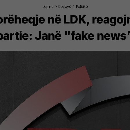
Lajme
>
Kosovë
>
Politikë
rëheqje në LDK, reagojn
partie: Janë "fake news