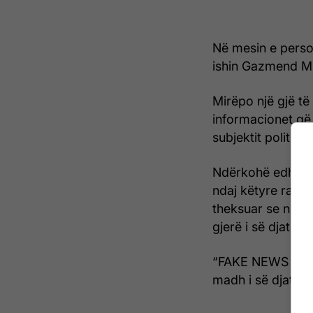
Në mesin e perso
ishin Gazmend Mu
Mirëpo një gjë të
informacionet që
subjektit politik.
Ndërkohë edhe an
ndaj këtyre rapor
theksuar se nuk 
gjerë i së djathtës
“FAKE NEWS - Nda
madh i së djathtë