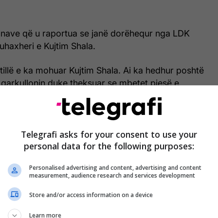
nave që u raportua se janë dorëhequr nga LDK
haxheri e Kujtim Shala.
 tillë e ka mohuar Kujtim Shala. Ai ka hedhur poshtë
 qarkullonin duke theksuar se mbetet pjesë e
ëtari i kryesisë së LDK-së, Berat Rukiqi ka reaguar
timeve duke i cilësuar si “lajme të rreme”, dhe duke
Telegrafi asks for your consent to use your
personal data for the following purposes:
ka ndarje dhe se në LDK po ndodh një bashkim më i
.
Personalised advertising and content, advertising and content
measurement, audience research and services development
rje e Kuvende të reja në LDK, FACT- Bashkimi i
s po ndodh”, ka shkruar Rukiqi. /Telegrafi/
Store and/or access information on a device
Learn more