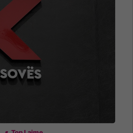
Top Lajme