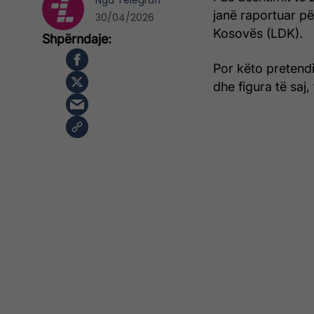
Nga
Telegrafi
janë raportuar p
30/04/2026
Kosovës (LDK).
Por këto pretend
dhe figura të saj, 