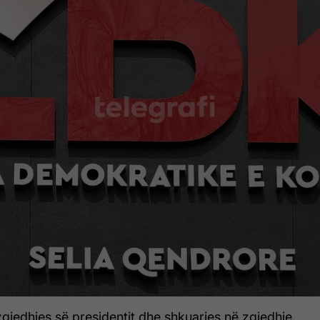
zgjedhjes së presidentit dhe shkuarjes në zgjedhje,