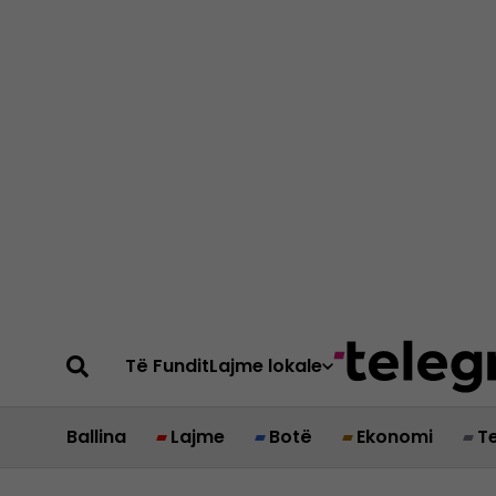
Të Fundit
Lajme lokale
Ballina
Lajme
Botë
Ekonomi
T