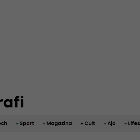
ech
Sport
Magazina
Cult
Ajo
Life