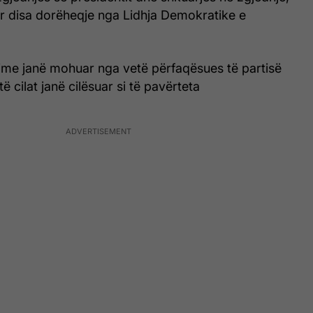
ër disa dorëheqje nga Lidhja Demokratike e
ime janë mohuar nga vetë përfaqësues të partisë
të cilat janë cilësuar si të pavërteta