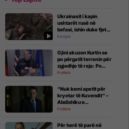
Ukrainasit i kapin
ushtarët rusë në
befasi, ishin duke fjetur
në strehimoret e
Evropa
kamufluara
Gjini akuzon Kurtin se
po përgatit terrenin për
zgjedhje të reja: Po
manipulon opinionin
Politikë
publik
“Nuk kemi apetit për
kryetar të Kuvendit” –
Abdixhiku e
konsideron si figurë
Politikë
ceremoniale
Për herë të parë në