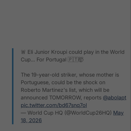
🚨 Eli Junior Kroupi could play in the World
Cup… For Portugal 🇵🇹🤯
The 19-year-old striker, whose mother is
Portuguese, could be the shock on
Roberto Martinez's list, which will be
announced TOMORROW, reports
@abolapt
pic.twitter.com/bd67snq7ol
— World Cup HQ (@WorldCup26HQ)
May
18, 2026