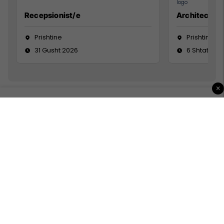
Recepsionist/e
Architect
Prishtine
Prishtinë
31 Gusht 2026
6 Shtator 2
×