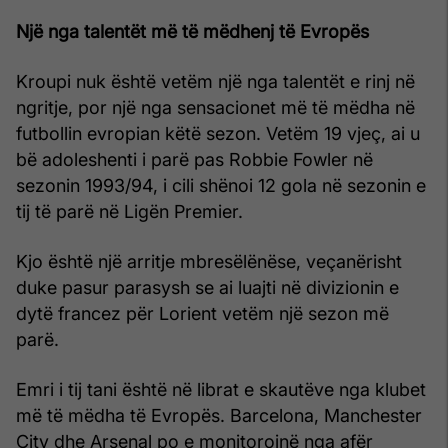
Një nga talentët më të mëdhenj të Evropës
Kroupi nuk është vetëm një nga talentët e rinj në
ngritje, por një nga sensacionet më të mëdha në
futbollin evropian këtë sezon. Vetëm 19 vjeç, ai u
bë adoleshenti i parë pas Robbie Fowler në
sezonin 1993/94, i cili shënoi 12 gola në sezonin e
tij të parë në Ligën Premier.
Kjo është një arritje mbresëlënëse, veçanërisht
duke pasur parasysh se ai luajti në divizionin e
dytë francez për Lorient vetëm një sezon më
parë.
Emri i tij tani është në librat e skautëve nga klubet
më të mëdha të Evropës. Barcelona, Manchester
City dhe Arsenal po e monitorojnë nga afër