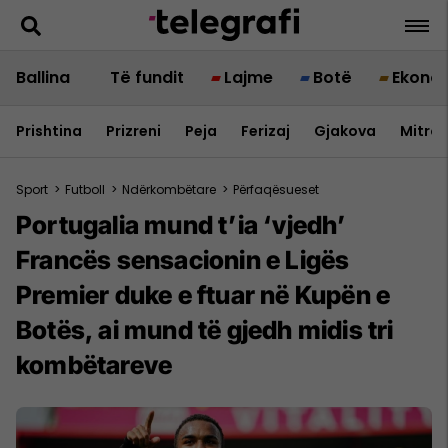
Ballina
Të fundit
Lajme
Botë
Ekono
Prishtina
Prizreni
Peja
Ferizaj
Gjakova
Mitrov
Sport
>
Futboll
>
Ndërkombëtare
>
Përfaqësueset
Portugalia mund t’ia ‘vjedh’
Francës sensacionin e Ligës
Premier duke e ftuar në Kupën e
Botës, ai mund të gjedh midis tri
kombëtareve