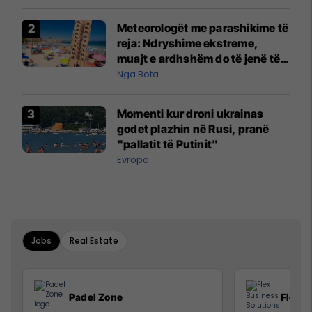
Meteorologët me parashikime të
reja: Ndryshime ekstreme,
muajt e ardhshëm do të jenë të
pazakontë
Nga Bota
Momenti kur droni ukrainas
godet plazhin në Rusi, pranë
"pallatit të Putinit"
Evropa
Jobs
Real Estate
Padel Zone
Flex B