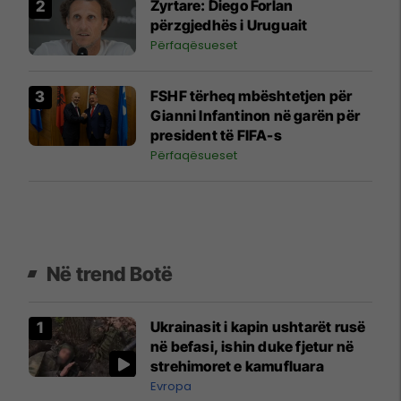
Zyrtare: Diego Forlan
përzgjedhës i Uruguait
Përfaqësueset
FSHF tërheq mbështetjen për
Gianni Infantinon në garën për
president të FIFA-s
Përfaqësueset
Në trend Botë
Ukrainasit i kapin ushtarët rusë
në befasi, ishin duke fjetur në
strehimoret e kamufluara
Evropa