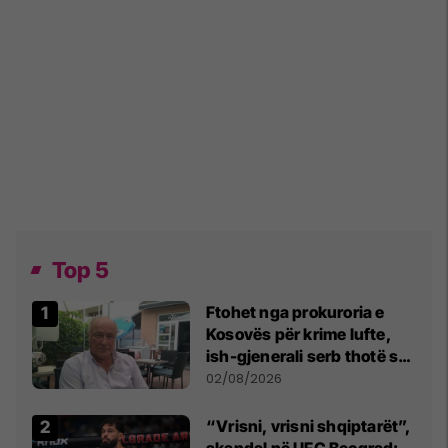
Top 5
Ftohet nga prokuroria e
Kosovës për krime lufte,
ish-gjenerali serb thotë se
dikush e tradhtoi në
02/08/2026
Beograd
“Vrisni, vrisni shqiptarët”,
skandal në UFC Beograd: