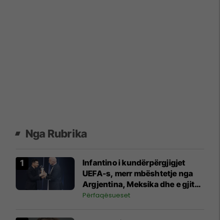
Nga Rubrika
Infantino i kundërpërgjigjet
UEFA-s, merr mbështetje nga
Argjentina, Meksika dhe e gjithë
Afrika
Përfaqësueset