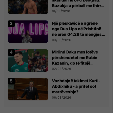
Buzukja u përball me thirrje
anti-shqiptare nga
01/08/2026
tribunat
Një pleskavicë e ngrënë
nga Dua Lipa në Prishtinë
në orën 04:28 të mëngjesit
- dhe bota digjitale serbe
03/08/2026
shpall gjendjen e luftës
Mirlind Daku mes lotëve
përshëndetet me Rubin
Kazanin, do të fitojë
miliona te Spartak Moska
02/08/2026
Vazhdojnë takimet Kurti-
Abdixhiku - a pritet sot
marrëveshje?
06/08/2026