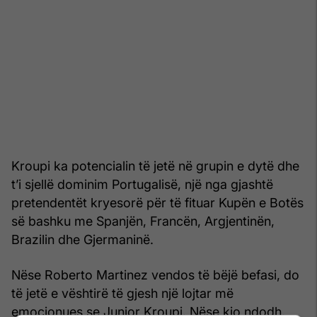
Kroupi ka potencialin të jetë në grupin e dytë dhe
t’i sjellë dominim Portugalisë, një nga gjashtë
pretendentët kryesorë për të fituar Kupën e Botës
së bashku me Spanjën, Francën, Argjentinën,
Brazilin dhe Gjermaninë.
Nëse Roberto Martinez vendos të bëjë befasi, do
të jetë e vështirë të gjesh një lojtar më
emocionues se Junior Kroupi. Nëse kjo ndodh,