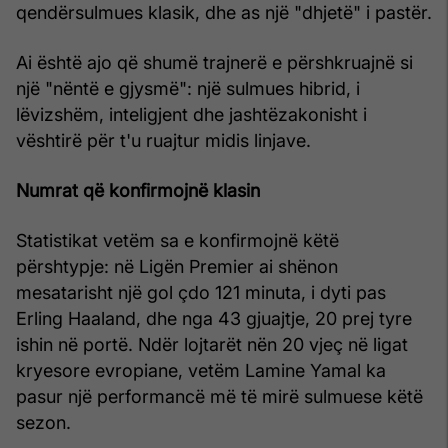
qendërsulmues klasik, dhe as një "dhjetë" i pastër.
Ai është ajo që shumë trajnerë e përshkruajnë si
një "nëntë e gjysmë": një sulmues hibrid, i
lëvizshëm, inteligjent dhe jashtëzakonisht i
vështirë për t'u ruajtur midis linjave.
Numrat që konfirmojnë klasin
Statistikat vetëm sa e konfirmojnë këtë
përshtypje: në Ligën Premier ai shënon
mesatarisht një gol çdo 121 minuta, i dyti pas
Erling Haaland, dhe nga 43 gjuajtje, 20 prej tyre
ishin në portë. Ndër lojtarët nën 20 vjeç në ligat
kryesore evropiane, vetëm Lamine Yamal ka
pasur një performancë më të mirë sulmuese këtë
sezon.