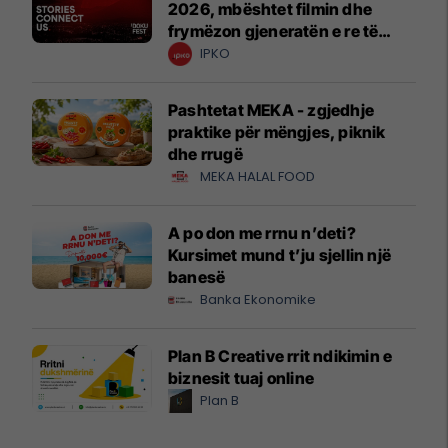
2026, mbështet filmin dhe
frymëzon gjeneratën e re të
krijuesve
IPKO
Pashtetat MEKA - zgjedhje
praktike për mëngjes, piknik
dhe rrugë
MEKA HALAL FOOD
A po don me rrnu n’deti?
Kursimet mund t’ju sjellin një
banesë
Banka Ekonomike
Plan B Creative rrit ndikimin e
biznesit tuaj online
Plan B