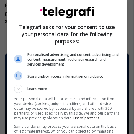
Portugalia jo vetëm që do të marrë një premtim,
por do të bëhet një nga yjet e mëdhenj të
ardhshëm të futbollit evropian.
/Telegrafi/
Telegrafi asks for your consent to use
your personal data for the following
purposes:
Personalised advertising and content, advertising and
content measurement, audience research and
services development
Store and/or access information on a device
Learn more
Your personal data will be processed and information from
your device (cookies, unique identifiers, and other device
data) may be stored by, accessed by and shared with 369
partners, or used specifically by this site. We and our partners
may use precise geolocation data.
List of partners.
Some vendors may process your personal data on the basis
of legitimate interest, which you can object to by managing