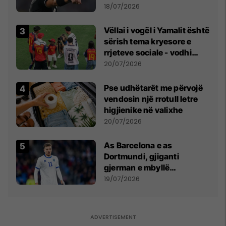
18/07/2026
Vëllai i vogël i Yamalit është
sërish tema kryesore e
rrjeteve sociale - vodhi
vëmendjen pas finales së
20/07/2026
Kupës së Botës
Pse udhëtarët me përvojë
vendosin një rrotull letre
higjienike në valixhe
20/07/2026
As Barcelona e as
Dortmundi, gjiganti
gjerman e mbyllë
marrëveshjen për Fisnik
19/07/2026
Asllanin