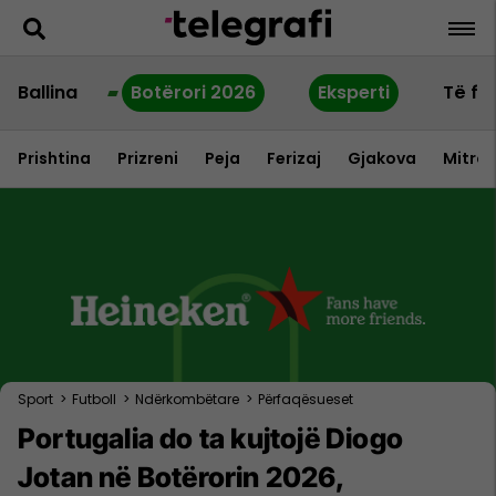
Ballina
Botërori 2026
Eksperti
Të fu
Prishtina
Prizreni
Peja
Ferizaj
Gjakova
Mitrov
Sport
>
Futboll
>
Ndërkombëtare
>
Përfaqësueset
Portugalia do ta kujtojë Diogo
Jotan në Botërorin 2026,