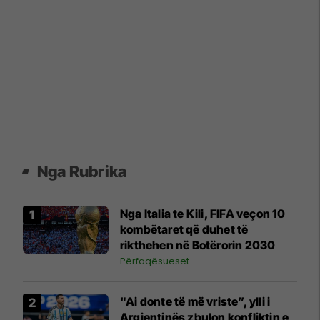
Nga Rubrika
Nga Italia te Kili, FIFA veçon 10
kombëtaret që duhet të
rikthehen në Botërorin 2030
Përfaqësueset
"Ai donte të më vriste”, ylli i
Argjentinës zbulon konfliktin e