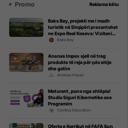
Promo
Reklamo këtu
Baks Bay, projekti me i madh
turistik në Shqipëri prezantohet
ne Expo Real Kosova: Vizitoni
shtandin dhe zbuloni
Baks Bay
mundësitë e investimit
Ananas Impex sjell në treg
produkte të reja për çdo shije
dhe gatim
Ananas Impex
Maturant, puno nga shtëpia!
Studio Siguri Kibernetike ose
Programim
Cacttus Education
Oferta e Korrikut në FAFA Sun