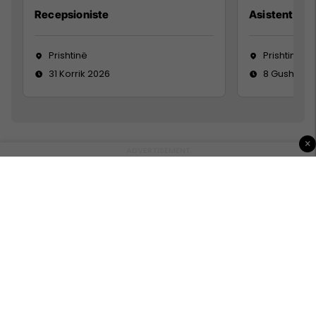
Recepsioniste
Asistente e S
Prishtinë
Prishtinë
31 Korrik 2026
8 Gusht 20
×