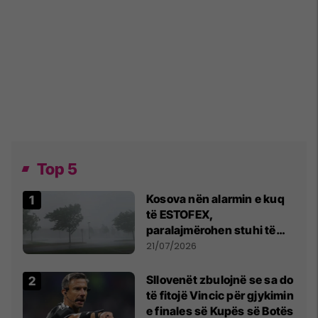
Top 5
Kosova nën alarmin e kuq
të ESTOFEX,
paralajmërohen stuhi të
fuqishme me breshër dhe
21/07/2026
erëra të forta
Sllovenët zbulojnë se sa do
të fitojë Vincic për gjykimin
e finales së Kupës së Botës