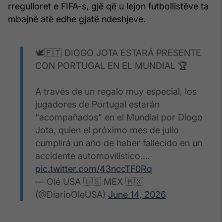
rregulloret e FIFA-s, gjë që u lejon futbollistëve ta
mbajnë atë edhe gjatë ndeshjeve.
🕊️🇵🇹 DIOGO JOTA ESTARÁ PRESENTE
CON PORTUGAL EN EL MUNDIAL 🏆
A través de un regalo muy especial, los
jugadores de Portugal estarán
“acompañados” en el Mundial por Diogo
Jota, quien el próximo mes de julio
cumplirá un año de haber fallecido en un
accidente automovilístico.…
pic.twitter.com/43nccTF0Rq
— Olé USA 🇺🇸 MEX 🇲🇽
(@DiarioOleUSA)
June 14, 2026