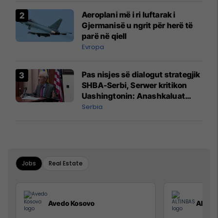
Aeroplani më i ri luftarak i
Gjermanisë u ngrit për herë të
parë në qiell
Evropa
Pas nisjes së dialogut strategjik
SHBA-Serbi, Serwer kritikon
Uashingtonin: Anashkaluat
Banjskën, sulmin ndaj KFOR-it
Serbia
dhe rrëmbimin e Policëve të
Kosovës
Jobs
Real Estate
Avedo Kosovo
ALTIN