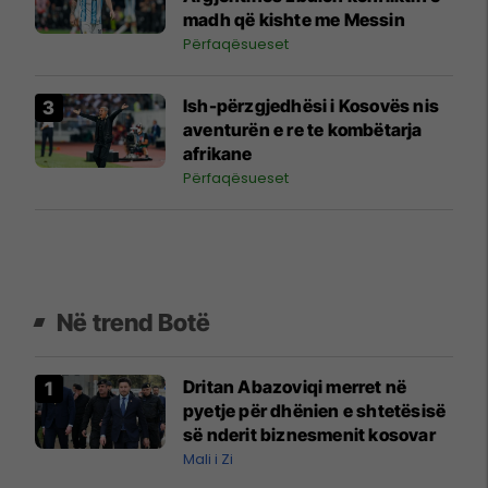
madh që kishte me Messin
Përfaqësueset
Ish-përzgjedhësi i Kosovës nis
aventurën e re te kombëtarja
afrikane
Përfaqësueset
Në trend Botë
Dritan Abazoviqi merret në
pyetje për dhënien e shtetësisë
së nderit biznesmenit kosovar
Mali i Zi