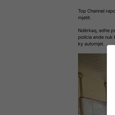
Top Channel rapor
mjetit.
Ndërkaq, edhe pse
policia ende nuk 
ky automjet.