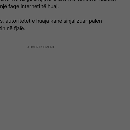
jë faqe interneti të huaj.
 autoritetet e huaja kanë sinjalizuar palën
in në fjalë.