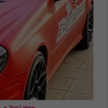
Top Lajme