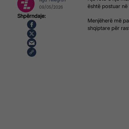
Nga
Telegrafi
është postuar në n
09/05/2026
Menjëherë më pas,
shqiptare për rast