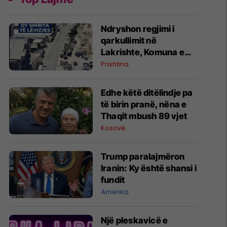
Ndryshon regjimi i
qarkullimit në
Lakrishte, Komuna e
Prishtinës ofron
Prishtina
shpjegime
Edhe këtë ditëlindje pa
të birin pranë, nëna e
Thaqit mbush 89 vjet
Kosovë
Trump paralajmëron
Iranin: Ky është shansi i
fundit
Amerika
Një pleskavicë e