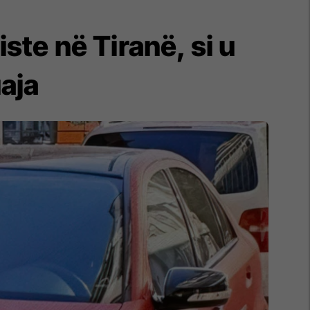
ste në Tiranë, si u
uaja