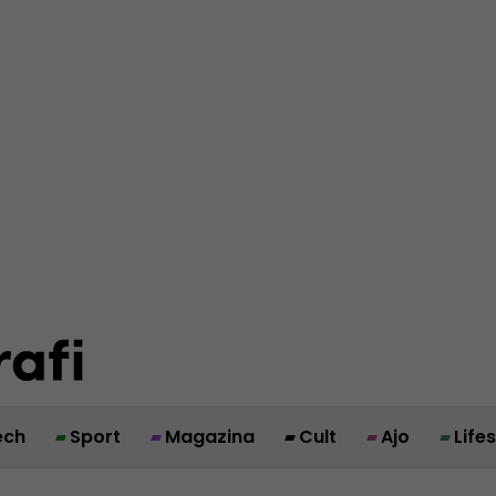
ech
Sport
Magazina
Cult
Ajo
Life