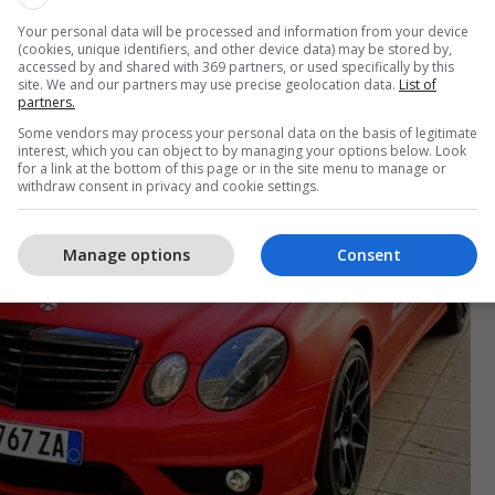
Your personal data will be processed and information from your device
(cookies, unique identifiers, and other device data) may be stored by,
accessed by and shared with 369 partners, or used specifically by this
site. We and our partners may use precise geolocation data.
List of
partners.
Some vendors may process your personal data on the basis of legitimate
interest, which you can object to by managing your options below. Look
for a link at the bottom of this page or in the site menu to manage or
withdraw consent in privacy and cookie settings.
Manage options
Consent