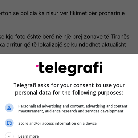
ton se policia ka nisur verifikimet për pronarin e
 kjo foto është bërë në një prej zonave të Tiranës,
ka arritur që të lokalizojë se ku ndodhet aktualisht
Telegrafi asks for your consent to use your
personal data for the following purposes:
Personalised advertising and content, advertising and content
measurement, audience research and services development
Store and/or access information on a device
Learn more