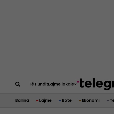
Të Fundit
Lajme lokale
Ballina
Lajme
Botë
Ekonomi
T