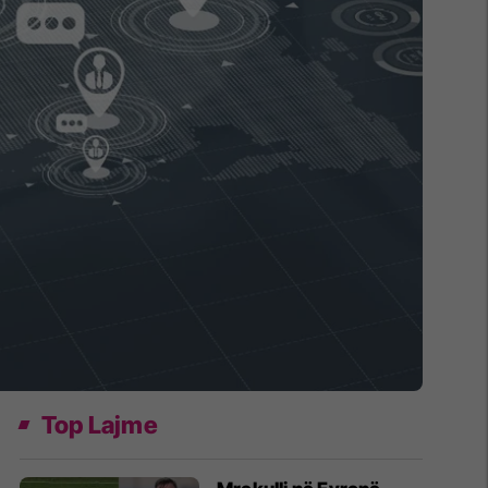
Top Lajme