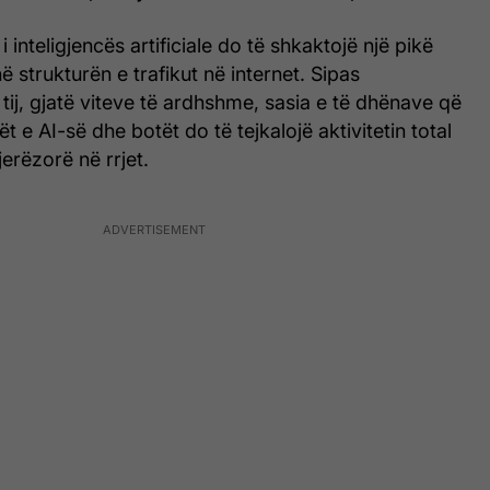
 i inteligjencës artificiale do të shkaktojë një pikë
ë strukturën e trafikut në internet. Sipas
tij, gjatë viteve të ardhshme, sasia e të dhënave që
t e AI-së dhe botët do të tejkalojë aktivitetin total
erëzorë në rrjet.