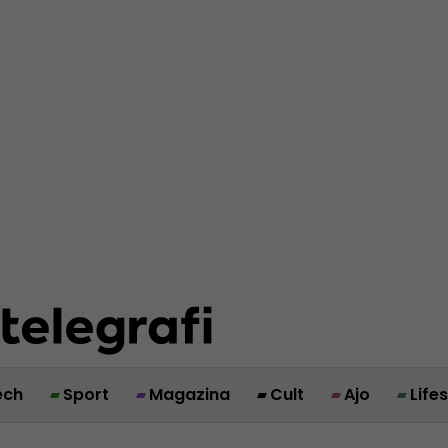
ech
Sport
Magazina
Cult
Ajo
Life