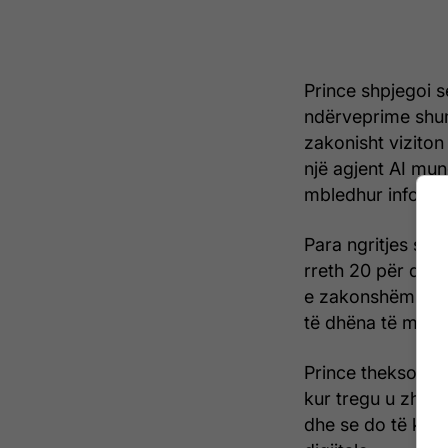
Prince shpjegoi se
ndërveprime shum
zakonisht viziton
një agjent AI mun
mbledhur informa
Para ngritjes së i
rreth 20 për qind 
e zakonshëm të mo
të dhëna të model
Prince theksoi se
kur tregu u zhven
dhe se do të kërko