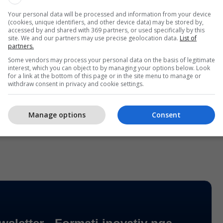
Your personal data will be processed and information from your device
(cookies, unique identifiers, and other device data) may be stored by,
mendi se ky trend sjell një ngarkesë shumë të
accessed by and shared with 369 partners, or used specifically by this
site. We and our partners may use precise geolocation data.
List of
t në të gjithë botën, që mund të tejkalojë edhe
partners.
in e internetit të shënuar gjatë pandemisë.
Some vendors may process your personal data on the basis of legitimate
interest, which you can object to by managing your options below. Look
for a link at the bottom of this page or in the site menu to manage or
ston rreth një të pestën e faqeve në internet në
withdraw consent in privacy and cookie settings.
ë se interneti do të duhet të adaptohet duke krijuar
të përkohshme të izoluar në sekondë, ku kodet e AI-
Manage options
Consent
dhe pastaj do të zhduken pasi të kryejnë detyrat e