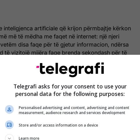
 inteligjenca artificiale që krijon përmbajtje kërkon
ë më të mëdha me faqet në internet: një njeri
 vetëm disa faqe për të gjetur informacion, ndërsa
d të vizitojë mijëra faqe brenda sekondash për të
cion të nevojshëm.
nteligjencës artificiale gjeneruese, botët përbënin
të trafikut të internetit, ku ndër ta ishin edhe botët
Telegrafi asks for your consent to use your
torëve të kërkimit si Googlebot. Por, “uria” për
personal data for the following purposes:
eve AI do të ndryshojë dramatikisht këtë statistikë.
Personalised advertising and content, advertising and content
measurement, audience research and services development
 ky ndryshim është po aq themelor sa tranzicioni
dos nga kompjuterët desktop te pajisjet mobile,
Store and/or access information on a device
jë një infrastrukturë të re, si fizike ashtu edhe
Learn more