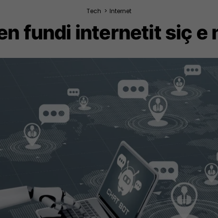
Tech
>
Internet
jen fundi internetit siç e