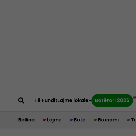
Të Fundit
Lajme lokale
Botërori 2026
Ballina
Lajme
Botë
Ekonomi
T