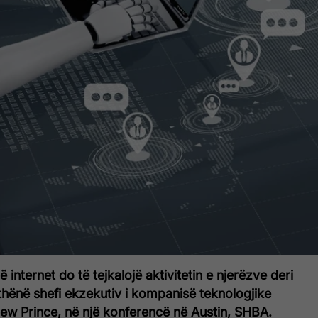
ë internet do të tejkalojë aktivitetin e njerëzve deri
 thënë shefi ekzekutiv i kompanisë teknologjike
hew Prince, në një konferencë në Austin, SHBA.