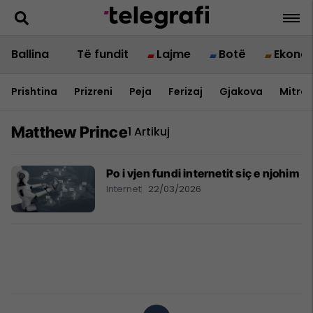
Ballina
Të fundit
Lajme
Botë
Ekono
Prishtina
Prizreni
Peja
Ferizaj
Gjakova
Mitrov
Matthew Prince
1 Artikuj
Po i vjen fundi internetit siç e njohim
Internet
22/03/2026