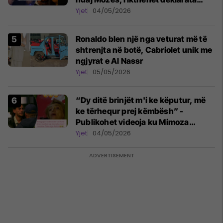
‘Është emision tjetër ai’
Yjet
04/05/2026
Ronaldo blen një nga veturat më të
shtrenjta në botë, Cabriolet unik me
ngjyrat e Al Nassr
Yjet
05/05/2026
“Dy ditë brinjët m'i ke këputur, më
ke tërhequr prej këmbësh” -
Publikohet videoja ku Mimoza
Ahmeti akuzon Adionin për
Yjet
04/05/2026
keqtrajtim