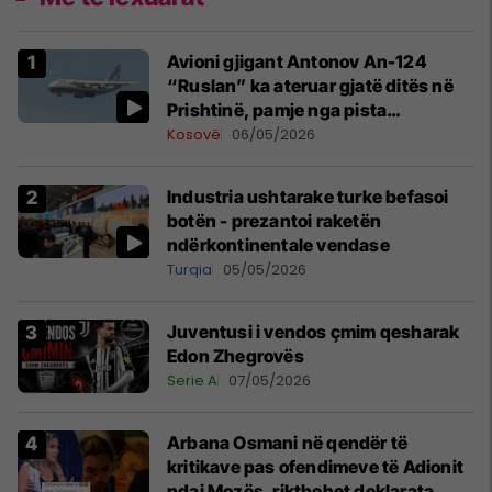
Avioni gjigant Antonov An-124
“Ruslan” ka ateruar gjatë ditës në
Prishtinë, pamje nga pista
publikohen edhe në rrjete sociale
Kosovë
06/05/2026
Industria ushtarake turke befasoi
botën - prezantoi raketën
ndërkontinentale vendase
Turqia
05/05/2026
Juventusi i vendos çmim qesharak
Edon Zhegrovës
Serie A
07/05/2026
Arbana Osmani në qendër të
kritikave pas ofendimeve të Adionit
ndaj Mozës, rikthehet deklarata