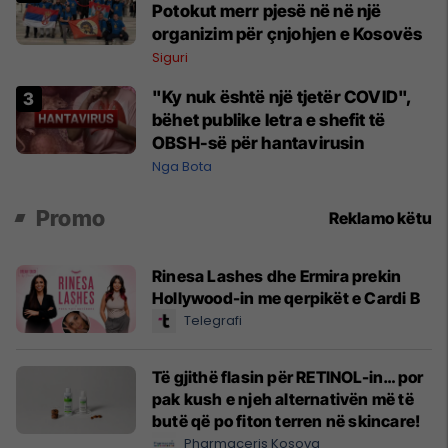
Potokut merr pjesë në në një
organizim për çnjohjen e Kosovës
Siguri
"Ky nuk është një tjetër COVID",
bëhet publike letra e shefit të
OBSH-së për hantavirusin
Nga Bota
Promo
Reklamo këtu
Rinesa Lashes dhe Ermira prekin
Hollywood-in me qerpikët e Cardi B
Telegrafi
Të gjithë flasin për RETINOL-in… por
pak kush e njeh alternativën më të
butë që po fiton terren në skincare!
Pharmaceris Kosova