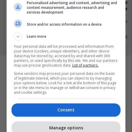
brendshme (
Personalised advertising and content, advertising and
content measurement, audience research and
Menaxhim)
services development
Menaxhment
Menaxhm
Store and/or access information on a device
Pejë
Pejë
11 Maj 2026
Learn more
11 Maj 202
Your personal data will be processed and information from
your device (cookies, unique identifiers, and other device
data) may be stored by, accessed by and shared with 369
partners, or used specifically by this site. We and our partners
may use precise geolocation data.
List of partners.
Some vendors may process your personal data on the basis
of legitimate interest, which you can object to by managing
your options below. Look for a link at the bottom of this page
or in the site menu to manage or withdraw consent in privacy
and cookie settings.
Consent
Manage options