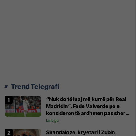
Trend Telegrafi
“Nuk do të luaj më kurrë për Real
Madridin”, Fede Valverde po e
konsideron të ardhmen pas sherrit
me Tchouamenin
La Liga
Skandaloze, kryetari i Zubin