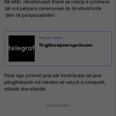
Në letër, nënshkruesit thanë se ndarja e çmimeve
një orë përpara ceremonisë do të shkaktonte
'dëm të pariparueshëm'.
Të gjitha lajmet nga Oscars
Pesë nga çmimet janë për kontributet që janë
përgjithësisht më teknike në natyrë si kineastët,
stilistët dhe klientët.