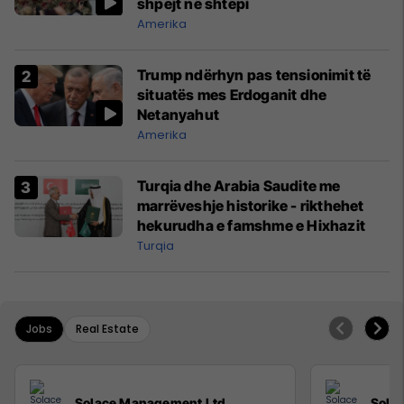
shpejt në shtëpi
Amerika
Trump ndërhyn pas tensionimit të
situatës mes Erdoganit dhe
Netanyahut
Amerika
Turqia dhe Arabia Saudite me
marrëveshje historike - rikthehet
hekurudha e famshme e Hixhazit
Turqia
Jobs
Real Estate
Solace Management Ltd
Sola