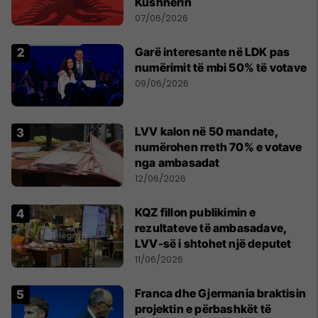
Kushnerin
07/06/2026
Garë interesante në LDK pas
numërimit të mbi 50% të votave
09/06/2026
LVV kalon në 50 mandate,
numërohen rreth 70% e votave
nga ambasadat
12/06/2026
KQZ fillon publikimin e
rezultateve të ambasadave,
LVV-së i shtohet një deputet
11/06/2026
Franca dhe Gjermania braktisin
projektin e përbashkët të