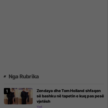
Nga Rubrika
Zendaya dhe Tom Holland shfaqen
së bashku në tapetin e kuq pas pesë
vjetësh
Yjet