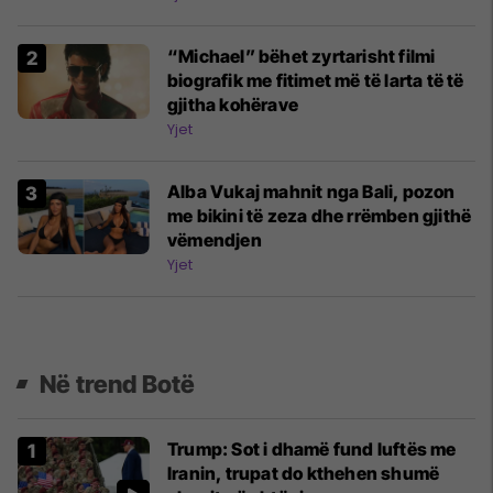
“Michael” bëhet zyrtarisht filmi
biografik me fitimet më të larta të të
gjitha kohërave
Yjet
Alba Vukaj mahnit nga Bali, pozon
me bikini të zeza dhe rrëmben gjithë
vëmendjen
Yjet
Në trend Botë
Trump: Sot i dhamë fund luftës me
Iranin, trupat do kthehen shumë