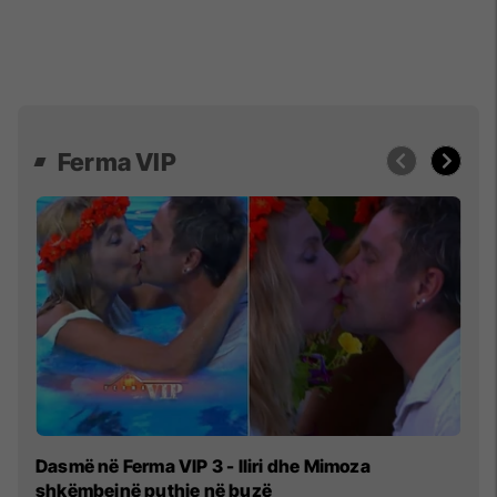
Ferma VIP
Çf
Dasmë në Ferma VIP 3 - Iliri dhe Mimoza
fl
shkëmbejnë puthje në buzë