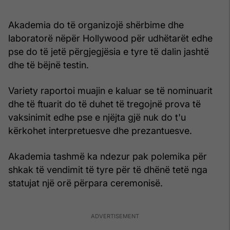
Akademia do të organizojë shërbime dhe
laboratorë nëpër Hollywood për udhëtarët edhe
pse do të jetë përgjegjësia e tyre të dalin jashtë
dhe të bëjnë testin.
Variety raportoi muajin e kaluar se të nominuarit
dhe të ftuarit do të duhet të tregojnë prova të
vaksinimit edhe pse e njëjta gjë nuk do t'u
kërkohet interpretuesve dhe prezantuesve.
Akademia tashmë ka ndezur pak polemika për
shkak të vendimit të tyre për të dhënë tetë nga
statujat një orë përpara ceremonisë.