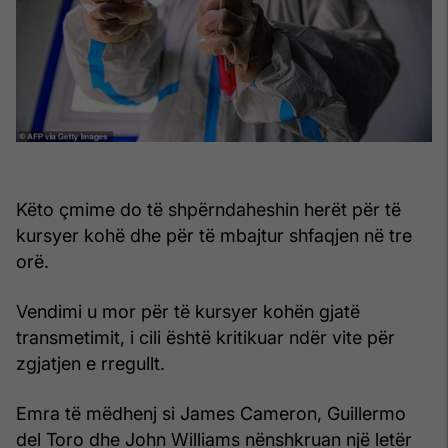
Këto çmime do të shpërndaheshin herët për të
kursyer kohë dhe për të mbajtur shfaqjen në tre
orë.
Vendimi u mor për të kursyer kohën gjatë
transmetimit, i cili është kritikuar ndër vite për
zgjatjen e rregullt.
Emra të mëdhenj si James Cameron, Guillermo
del Toro dhe John Williams nënshkruan një letër