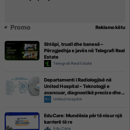
Promo
Reklamo këtu
Shtëpi, truall dhe banesë –
Përzgjedhja e javës në Telegrafi Real
Estate
Telegrafi Real Estate
Departamenti i Radiologjisë në
United Hospital – Teknologji e
avancuar, diagnostikë precize dhe
kujdes profesional
United Hospital
EduCare: Mundësia për të nisur një
karrierë të re
Edu Care