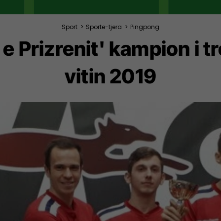
Sport
>
Sporte-tjera
>
Pingpong
e Prizrenit' kampion i t
vitin 2019