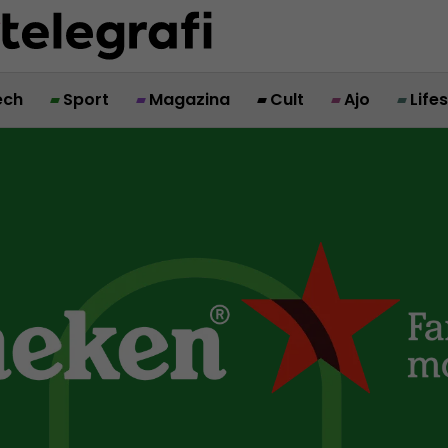
ech
Sport
Magazina
Cult
Ajo
Life