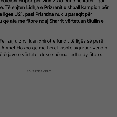
edicioni ekipor për vitin 2019 edhe në katër ligat
ë. Të enjten Lidhja e Prizrenit u shpall kampion për
 e ligës U21, pasi Prishtina nuk u paraqit për
 që ata me fitore ndaj Sharrit vërtetuan titullin e
erizaj u zhvilluan xhirot e fundit të ligës së parë
i Ahmet Hoxha që më herët kishte siguruar vendin
këtë javë e vërtetoi duke shënuar edhe dy fitore.