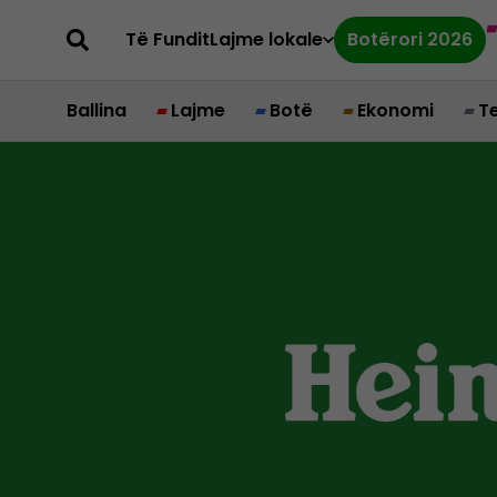
Të Fundit
Lajme lokale
Botërori 2026
Ballina
Lajme
Botë
Ekonomi
T