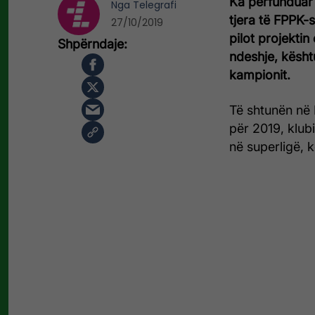
Ka përfunduar 
Nga
Telegrafi
tjera të FPPK-s
27/10/2019
pilot projektin
ndeshje, kështu
kampionit.
Të shtunën në F
për 2019, klub
në superligë, 