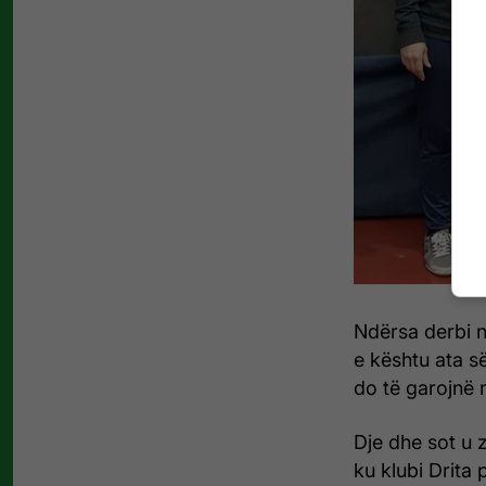
Ndërsa derbi n
e kështu ata 
do të garojnë 
Dje dhe sot u z
ku klubi Drita 