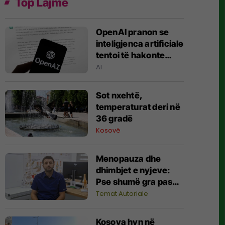
Top Lajme
OpenAI pranon se
inteligjenca artificiale
tentoi të hakonte
edhe shërbime të
AI
tjera
Sot nxehtë,
temperaturat deri në
36 gradë
Kosovë
Menopauza dhe
dhimbjet e nyjeve:
Pse shumë gra pas
moshës 45 vjeç
Temat Autoriale
fillojnë të ndiejnë
dhimbje në të gjithë
Kosova hyn në