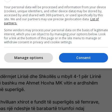
Your personal data will be processed and information from your device
(cookies, unique identifiers, and other device data) may be stored by,
accessed by and shared with 369 partners, or used specifically by this
site. We and our partners may use precise geolocation data.
List of
partners.
Some vendors may process your personal data on the basis of legitimate
interest, which you can object to by managing your options below. Look
for a link at the bottom of this page or in the site menu to manage or
withdraw consent in privacy and cookie settings.
Manage options
Consent
dërmjet Lirisë dhe Shkollës u mbyll 4-1 për Lirinë
së bashku me Ahmet Hoxha MK vitin e ardhshëm
në superligë.
hvilluan xhirot e fundit të superligës së femrave,
pas një ndeshje të barabartë triumfoi ndaj