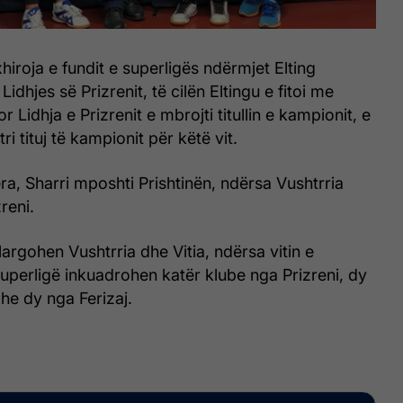
xhiroja e fundit e superligës ndërmjet Elting
idhjes së Prizrenit, të cilën Eltingu e fitoi me
or Lidhja e Prizrenit e mbrojti titullin e kampionit, e
 tri tituj të kampionit për këtë vit.
ra, Sharri mposhti Prishtinën, ndërsa Vushtrria
reni.
argohen Vushtrria dhe Vitia, ndërsa vitin e
perligë inkuadrohen katër klube nga Prizreni, dy
dhe dy nga Ferizaj.