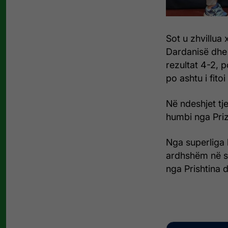
Sot u zhvillua 
Dardanisë dhe L
rezultat 4-2, p
po ashtu i fitoi
Në ndeshjet tje
humbi nga Priz
Nga superliga l
ardhshëm në su
nga Prishtina 