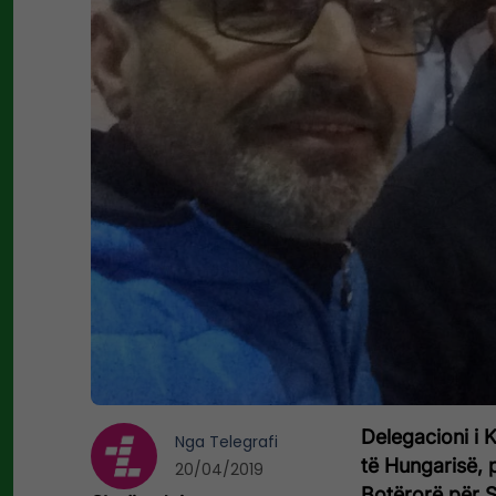
Delegacioni i 
Nga
Telegrafi
të Hungarisë, 
20/04/2019
Botërorë për S