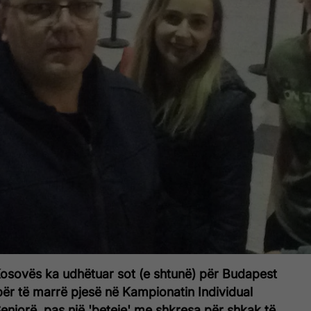
Kosovës ka udhëtuar sot (e shtunë) për Budapest
për të marrë pjesë në Kampionatin Individual
eniorë, pas një 'beteje' me shkresa për shkak të