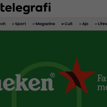
ech
Sport
Magazina
Cult
Ajo
Life