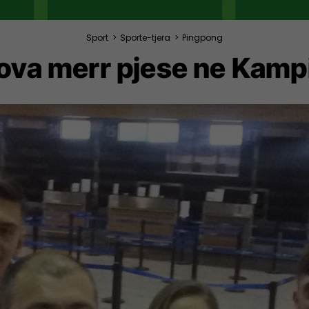
Sport
>
Sporte-tjera
>
Pingpong
ova merr pjese ne Kampi