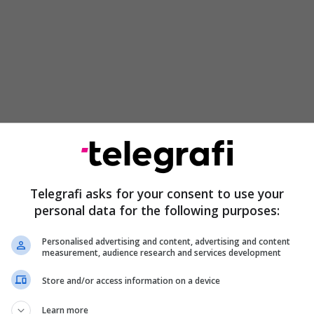
 FPPK dëshmohet për përkushtimin për të ngritur
r në përgjithësi e pingpongut në veçanti në arenën
, thuhet në njoftimin e FPPK-së.
Telegrafi asks for your consent to use your
personal data for the following purposes:
Personalised advertising and content, advertising and content
measurement, audience research and services development
Store and/or access information on a device
Learn more