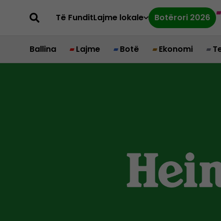
Të Fundit
Lajme lokale
Botërori 2026
Ballina
Lajme
Botë
Ekonomi
T