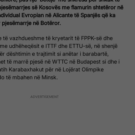
 pjesëmarrjes së Kosovës me flamurin shtetëror në
dividual Evropian në Alicante të Spanjës që ka
r pjesëmarrje në Botëror.
e të vazhdueshme të kryetarit të FPPK-së dhe
j me udhëheqësit e ITTF dhe ETTU-së, në shenjë
ër dështimin e trajtimit si anëtar i barabartë,
het të marrë pjesë në WTTC në Budapest si dhe i
Fatih Karabaxhakut për në Lojërat Olimpike
do të mbahen në Minsk.