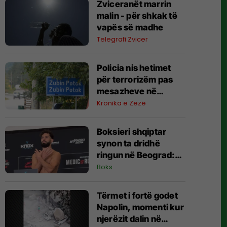
Zviceranët marrin
malin - për shkak të
vapës së madhe
Telegrafi Zvicer
Policia nis hetimet
për terrorizëm pas
mesazheve në
Zubin-Potok
Kronika e Zezë
Boksieri shqiptar
synon ta dridhë
ringun në Beograd:
Jam gati, Zoti e
Boks
bekoftë Shqipërinë
Tërmet i fortë godet
Napolin, momenti kur
njerëzit dalin në