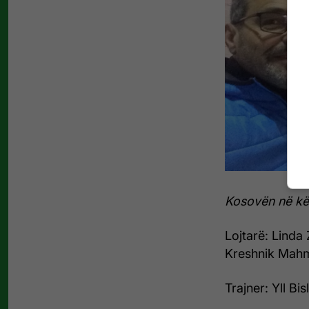
Kosovën në kë
Lojtarë: Linda 
Kreshnik Mahm
Trajner: Yll Bis