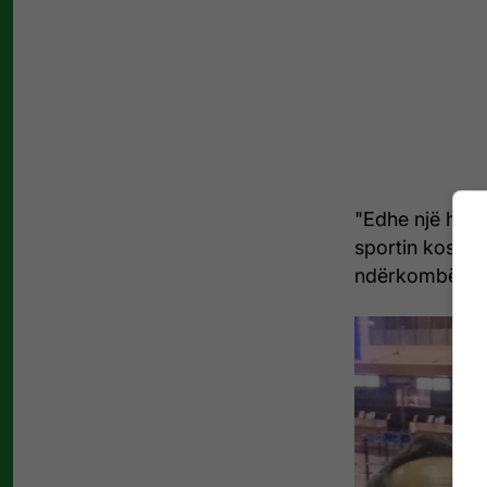
"Edhe një herë
sportin kosova
ndërkombëtare"