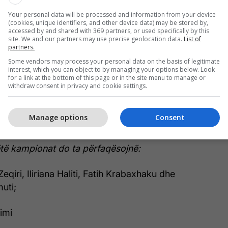
Your personal data will be processed and information from your device
(cookies, unique identifiers, and other device data) may be stored by,
accessed by and shared with 369 partners, or used specifically by this
site. We and our partners may use precise geolocation data.
List of
partners.
Some vendors may process your personal data on the basis of legitimate
interest, which you can object to by managing your options below. Look
for a link at the bottom of this page or in the site menu to manage or
withdraw consent in privacy and cookie settings.
Manage options
Consent
të kampionat do ta përfaqësojnë:
Zeqiri, Iliriana Haliti, Fatih Krabaxhaku dhe
uti;
limi