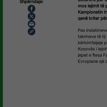
mos lejimit të
Kampionatin In
qenë kriter pë
Pas insistimev
takimeve të ti
kërkimfaljeje p
Kosovës i lejo
jepet e ftesa 
Evropiane që 