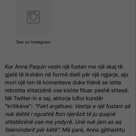
See on Instagram
Kur Anna Paquin veshi një fustan me një skaj të
gjatë të lirshëm në formë dielli për një ngjarje, ajo
mori një ton të komenteve duke thënë se ishte
ndoshta shtatzënë ose kishte fituar peshë shtesë.
Në Twitter-in e saj, aktorja luftoi kundër
"kritikëve":
"Fakt argëtues: Veshja e një fustani që
nuk është i ngushtë fton njerëzit të ju quajnë
shtatëzënë ose me yndyrë. Unë nuk jam as aq
faleminderit për këtë".
Më parë, Anna gjithashtu