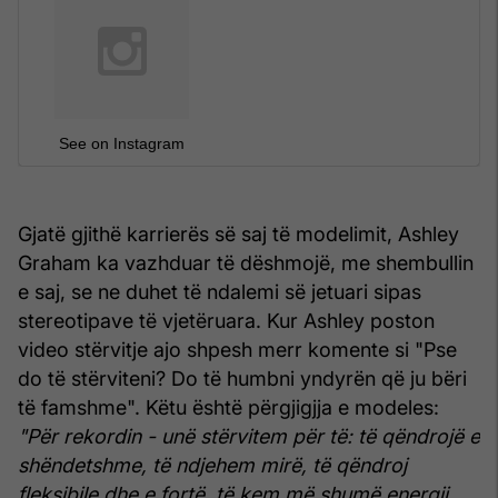
See on Instagram
Gjatë gjithë karrierës së saj të modelimit, Ashley
Graham ka vazhduar të dëshmojë, me shembullin
e saj, se ne duhet të ndalemi së jetuari sipas
stereotipave të vjetëruara. Kur Ashley poston
video stërvitje ajo shpesh merr komente si "Pse
do të stërviteni? Do të humbni yndyrën që ju bëri
të famshme". Këtu është përgjigjja e modeles:
"Për rekordin - unë stërvitem për të: të qëndrojë e
shëndetshme, të ndjehem mirë, të qëndroj
fleksibile dhe e fortë, të kem më shumë energji.