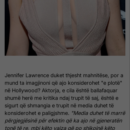
Jennifer Lawrence duket thjesht mahnitëse, por a
mund ta imagjinoni që ajo konsiderohet "e plotë"
në Hollywood? Aktorja, e cila është ballafaquar
shumë herë me kritika ndaj trupit të saj, është e
sigurt që shmangia e trupit në media duhet të
konsiderohet e paligjshme.
"Media duhet të marrë
përgjegjësinë për efektin që ka ajo në gjeneratën
tonë të re, mbi këto vajza që po shikojnë këto