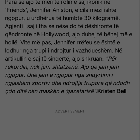
Para se ajo të merrte rolin e saj ikonik në
'Friends', Jennifer Aniston, e cila mezi ishte
ngopur, u urdhërua të humbte 30 kilogramë.
Agjenti i saj i tha se nëse do të dëshironte të
qëndronte në Hollywood, ajo duhej të bëhej më e
hollë. Vite më pas, Jennifer rrëfeu se është e
lodhur nga trupi i ndrojtur i vazhdueshëm. Në
artikullin e saj të sinqertë, ajo shkruan:
"Për
rekordin, nuk jam shtatzënë. Ajo që jam jam
ngopur. Unë jam e ngopur nga shqyrtimi i
ngjashëm sportiv dhe ndrojtja trupore që ndodh
çdo ditë nën maskën e ‘gazetarisë".
Kristen Bell