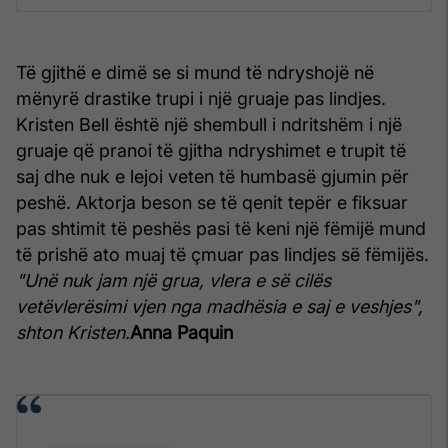
Të gjithë e dimë se si mund të ndryshojë në
mënyrë drastike trupi i një gruaje pas lindjes.
Kristen Bell është një shembull i ndritshëm i një
gruaje që pranoi të gjitha ndryshimet e trupit të
saj dhe nuk e lejoi veten të humbasë gjumin për
peshë. Aktorja beson se të qenit tepër e fiksuar
pas shtimit të peshës pasi të keni një fëmijë mund
të prishë ato muaj të çmuar pas lindjes së fëmijës.
"Unë nuk jam një grua, vlera e së cilës
vetëvlerësimi vjen nga madhësia e saj e veshjes",
shton Kristen.
Anna Paquin