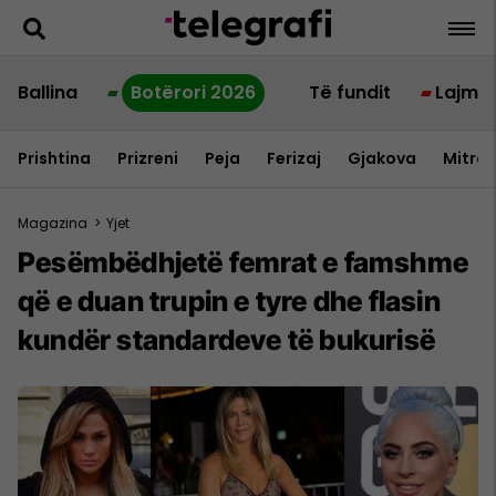
Ballina
Botërori 2026
Të fundit
Lajme
Prishtina
Prizreni
Peja
Ferizaj
Gjakova
Mitrov
Magazina
>
Yjet
Pesëmbëdhjetë femrat e famshme
që e duan trupin e tyre dhe flasin
kundër standardeve të bukurisë