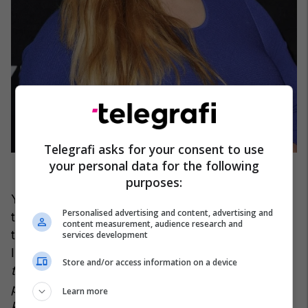
Telegrafi asks for your consent to use
your personal data for the following
purposes:
Ylli i 'Pretty Little Liars' u ballafaqua me tronditje
Personalised advertising and content, advertising and
të trupit pasi ajo fitoi një peshë shtesë për shkak
content measurement, audience research and
të një çekuilibri hormonal. Në postimin e saj në
services development
Instagram ajo shkroi:
“Ne jetojmë në një shoqëri
Store and/or access information on a device
të tillë gjykuese që vendos çdo lloj të mete,
përfshirë edhe shtimin në peshë, në të njëjtën
Learn more
kategori. Dhe për ata prej jush që janë duke