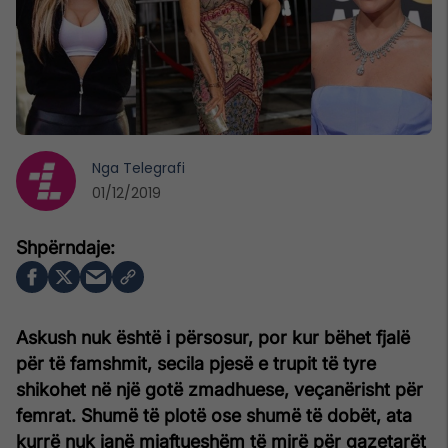
Nga
Telegrafi
01/12/2019
Askush nuk është i përsosur, por kur bëhet fjalë
për të famshmit, secila pjesë e trupit të tyre
shikohet në një gotë zmadhuese, veçanërisht për
femrat. Shumë të plotë ose shumë të dobët, ata
kurrë nuk janë mjaftueshëm të mirë për gazetarët