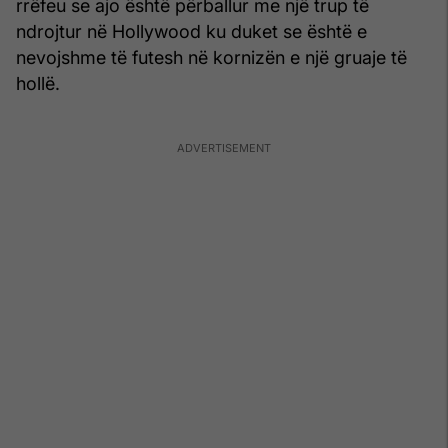
rrëfeu se ajo është përballur me një trup të
ndrojtur në Hollywood ku duket se është e
nevojshme të futesh në kornizën e një gruaje të
hollë.