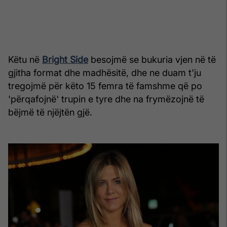
Këtu në
Bright Side
besojmë se bukuria vjen në të
gjitha format dhe madhësitë, dhe ne duam t'ju
tregojmë për këto 15 femra të famshme që po
'përqafojnë' trupin e tyre dhe na frymëzojnë të
bëjmë të njëjtën gjë.