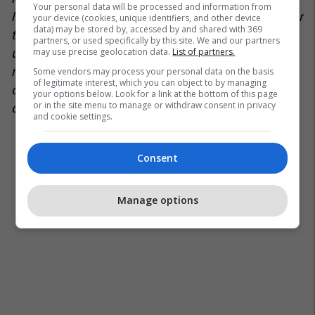
Your personal data will be processed and information from
luftuar me ndonjë problem shëndetësor, çekuilibër
your device (cookies, unique identifiers, and other device
data) may be stored by, accessed by and shared with 369
të hormoneve dhe shtim në peshë të çfarëdo lloji,
partners, or used specifically by this site. We and our partners
may use precise geolocation data.
List of partners.
unë ju bëj thirrje dhe ju inkurajoj që të luteni të
merreni me të në një mënyrë të shëndetshme. JU
Some vendors may process your personal data on the basis
of legitimate interest, which you can object to by managing
dhe shëndeti juaj janë me rëndësi, jo mendimet
your options below. Look for a link at the bottom of this page
or in the site menu to manage or withdraw consent in privacy
dhe supozimet e askujt tjetër për ju".
Tyra Banks
and cookie settings.
Consent
Manage options