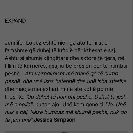
EXPAND
Jennifer Lopez është një nga ato femrat e
famshme që duhej të luftojë për kthesat e saj.
Ashtu si shumë këngëtare dhe aktore të tjera, në
fillim të karrierës, asaj iu bë presion për të humbur
peshë.
"Ata vazhdimisht më thanë që të humb
peshë, dhe unë isha balerinë dhe unë isha atletike
dhe madje menaxheri im në atë kohë po më
thoshte:
"Ju duhet të humbni peshë. Duhet të jesh
më e hollë"
, kujton ajo. Unë kam qenë si,
"Jo. Unë
nuk e bëj. Nëse humbas më shumë peshë, nuk do
të jem unë".
Jessica Simpson