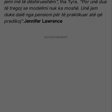
jemi më të dëshirueshëm",
tha Tyra.
"Por unë dua
të tregoj se modelimi nuk ka moshë. Unë jam
duke dalë nga pensioni për të praktikuar atë që
predikoj".
Jennifer Lawrence