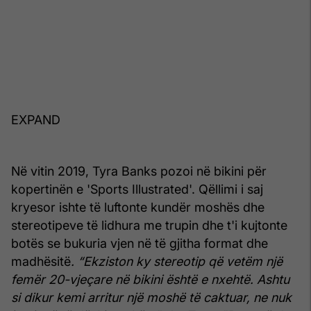
EXPAND
Në vitin 2019, Tyra Banks pozoi në bikini për
kopertinën e 'Sports Illustrated'. Qëllimi i saj
kryesor ishte të luftonte kundër moshës dhe
stereotipeve të lidhura me trupin dhe t'i kujtonte
botës se bukuria vjen në të gjitha format dhe
madhësitë
. “Ekziston ky stereotip që vetëm një
femër 20-vjeçare në bikini është e nxehtë. Ashtu
si dikur kemi arritur një moshë të caktuar, ne nuk