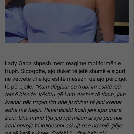
Lady Gaga shpesh merr reagime mbi formën e
trupit. Sidoqoftë, ajo duket të jetë shumë e sigurt
në vetvete dhe kjo është mesazhi që ajo përpiqet
të përcjellë.
"Kam dëgjuar se trupi im është një
temë bisede, kështu që kam dashur të them, jam
krenar për trupin tim dhe ju duhet të jeni krenar
edhe me tuajin. Pavarësisht kush jeni apo çfarë
bëni. Unë mund t'ju jap një milion arsye pse nuk
keni nevojë t'i kujdeseni askujt ose ndonjë gjëje
që të ketë sukses. Qofshi ju, dhe bëhuni i