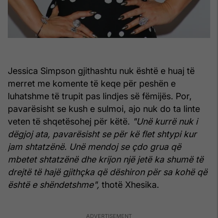
Jessica Simpson gjithashtu nuk është e huaj të
merret me komente të keqe për peshën e
luhatshme të trupit pas lindjes së fëmijës. Por,
pavarësisht se kush e sulmoi, ajo nuk do ta linte
veten të shqetësohej për këtë.
"Unë kurrë nuk i
dëgjoj ata, pavarësisht se për kë flet shtypi kur
jam shtatzënë. Unë mendoj se çdo grua që
mbetet shtatzënë dhe krijon një jetë ka shumë të
drejtë të hajë gjithçka që dëshiron për sa kohë që
është e shëndetshme",
thotë Xhesika.