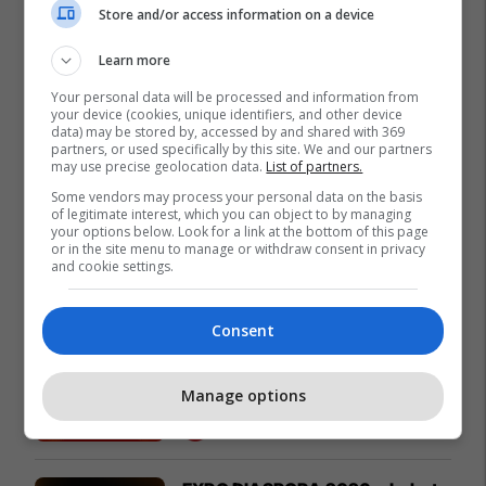
Store and/or access information on a device
Learn more
Promo
Reklamo këtu
Your personal data will be processed and information from
your device (cookies, unique identifiers, and other device
data) may be stored by, accessed by and shared with 369
Këtë herë me kartelë
partners, or used specifically by this site. We and our partners
gërvishtëse plotësisht digjitale
may use precise geolocation data.
List of partners.
dhe mbi 40 mijë shpërblime
Some vendors may process your personal data on the basis
instant!
Meridian
of legitimate interest, which you can object to by managing
your options below. Look for a link at the bottom of this page
or in the site menu to manage or withdraw consent in privacy
and cookie settings.
Zgjidhni një nga katër modelet
tuaja të preferuara Peugeot
Peugot Kosova
Consent
IPKO vazhdon partneritetin me
Manage options
Sunny Hill Festival 2026
IPKO