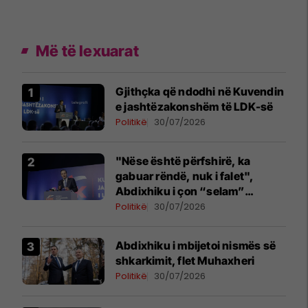
Më të lexuarat
Gjithçka që ndodhi në Kuvendin
e jashtëzakonshëm të LDK-së
Politikë
30/07/2026
"Nëse është përfshirë, ka
gabuar rëndë, nuk i falet",
Abdixhiku i çon “selam”
Përparim Ramës
Politikë
30/07/2026
Abdixhiku i mbijetoi nismës së
shkarkimit, flet Muhaxheri
Politikë
30/07/2026