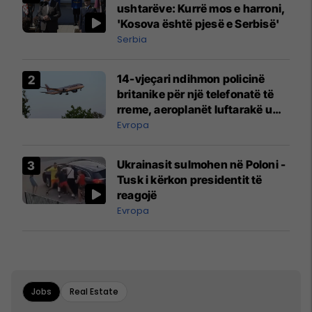
ushtarëve: Kurrë mos e harroni,
'Kosova është pjesë e Serbisë'
Serbia
14-vjeçari ndihmon policinë
britanike për një telefonatë të
rreme, aeroplanët luftarakë u
ngritën në ajër për të
Evropa
interceptuar fluturaken e Qatar
Airways që po shkonte drejt
Ukrainasit sulmohen në Poloni -
Mançesterit
Tusk i kërkon presidentit të
reagojë
Evropa
Jobs
Real Estate