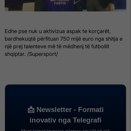
Edhe pse nuk u aktivizua aspak te korçarët,
bardhekuqtë përfituan 750 mijë euro nga shitja e
një prej talenteve më të mëdhenj të futbollit
shqiptar. /Supersport/