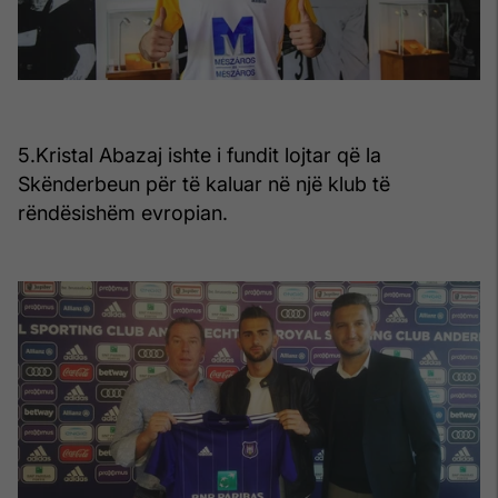
5.Kristal Abazaj ishte i fundit lojtar që la
Skënderbeun për të kaluar në një klub të
rëndësishëm evropian.