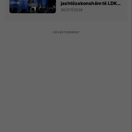
jashtëzakonshëm të LDK-
së
30/07/2026