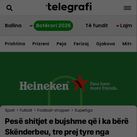
Ballina
Botërori 2026
Të fundit
Lajme
Prishtina
Prizreni
Peja
Ferizaj
Gjakova
Mitrov
Sport
>
Futboll
>
Football-shqiperi
>
Superliga
Pesë shitjet e bujshme që i ka bërë
Skënderbeu, tre prej tyre nga