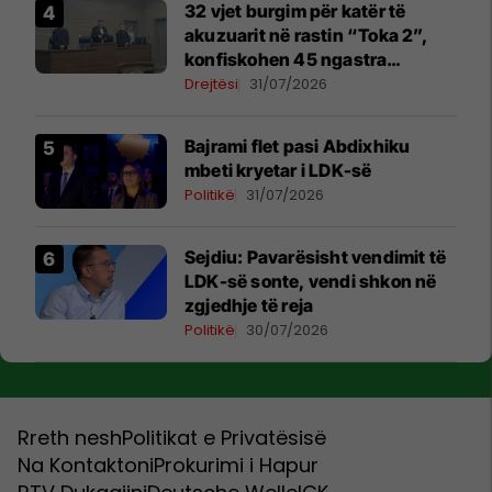
32 vjet burgim për katër të
akuzuarit në rastin “Toka 2”,
konfiskohen 45 ngastra
kadastrale
Drejtësi
31/07/2026
Bajrami flet pasi Abdixhiku
mbeti kryetar i LDK-së
Politikë
31/07/2026
Sejdiu: Pavarësisht vendimit të
LDK-së sonte, vendi shkon në
zgjedhje të reja
Politikë
30/07/2026
Rreth nesh
Politikat e Privatësisë
Na Kontaktoni
Prokurimi i Hapur