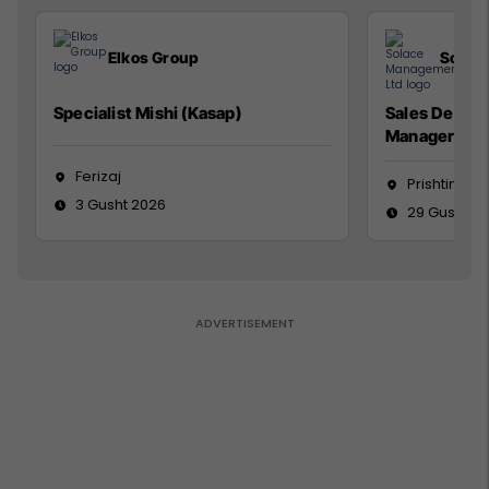
Elkos Group
Solac
Specialist Mishi (Kasap)
Sales Devel
Manager
Ferizaj
Prishtinë
3 Gusht 2026
29 Gusht 2