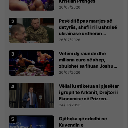
Kristian Prengës
26/07/2026
Pesë ditë pas marrjes së
detyrës, shefi i ri i ushtrisë
ukrainase urdhëron
kontroll të madh
26/07/2026
Vetëm dy raunde dhe
miliona euro në xhep,
zbulohet sa fituan Joshua
e Prenga
26/07/2026
Vëllai iu etiketua si pjesëtar
i grupit të Arkanit, Drejtori i
Ekonomisë në Prizren
mohon pretendimet
24/07/2026
Gjithçka që ndodhi në
Kuvendin e