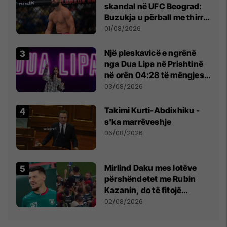
skandal në UFC Beograd:
Buzukja u përball me thirrje
anti-shqiptare nga
01/08/2026
tribunat
Një pleskavicë e ngrënë
nga Dua Lipa në Prishtinë
në orën 04:28 të mëngjesit
- dhe bota digjitale serbe
03/08/2026
shpall gjendjen e luftës
Takimi Kurti-Abdixhiku -
s'ka marrëveshje
06/08/2026
Mirlind Daku mes lotëve
përshëndetet me Rubin
Kazanin, do të fitojë
miliona te Spartak Moska
02/08/2026