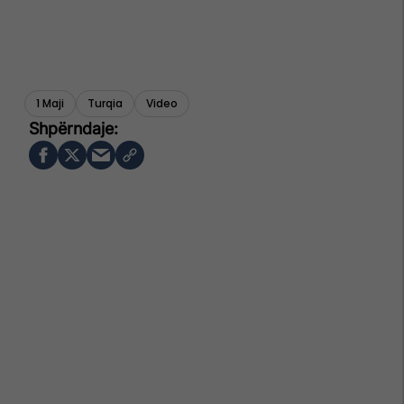
1 Maji
Turqia
Video