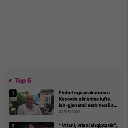
Top 5
Ftohet nga prokuroria e
Kosovës për krime lufte,
ish-gjenerali serb thotë se
dikush e tradhtoi në
02/08/2026
Beograd
“Vrisni, vrisni shqiptarët”,