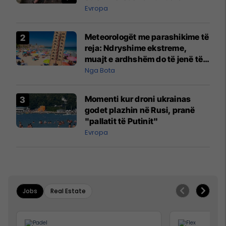
Evropa
Meteorologët me parashikime të
reja: Ndryshime ekstreme,
muajt e ardhshëm do të jenë të
pazakontë
Nga Bota
Momenti kur droni ukrainas
godet plazhin në Rusi, pranë
"pallatit të Putinit"
Evropa
Jobs
Real Estate