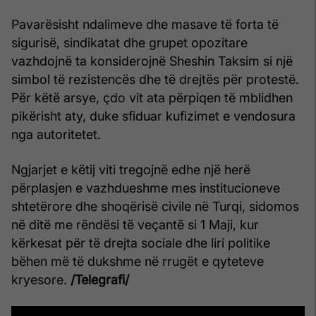
Pavarësisht ndalimeve dhe masave të forta të
sigurisë, sindikatat dhe grupet opozitare
vazhdojnë ta konsiderojnë Sheshin Taksim si një
simbol të rezistencës dhe të drejtës për protestë.
Për këtë arsye, çdo vit ata përpiqen të mblidhen
pikërisht aty, duke sfiduar kufizimet e vendosura
nga autoritetet.
Ngjarjet e këtij viti tregojnë edhe një herë
përplasjen e vazhdueshme mes institucioneve
shtetërore dhe shoqërisë civile në Turqi, sidomos
në ditë me rëndësi të veçantë si 1 Maji, kur
kërkesat për të drejta sociale dhe liri politike
bëhen më të dukshme në rrugët e qyteteve
kryesore.
/Telegrafi/