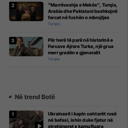
"Marrëveshja e Mekës", Turqia,
Arabia dhe Pakistani bashkojnë
forcat në fushën e mbrojtjes
Turqia
Për herë të parë në historinë e
Forcave Ajrore Turke, një grua
merr gradën e gjeneralit
Turqia
Në trend Botë
Ukrainasit i kapin ushtarët rusë
në befasi, ishin duke fjetur në
strehimoret e kamufluara