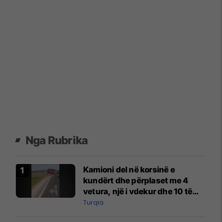
Nga Rubrika
Kamioni del në korsinë e
kundërt dhe përplaset me 4
vetura, një i vdekur dhe 10 të
lënduar në Turqi
Turqia