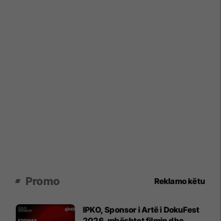
Promo
Reklamo këtu
IPKO, Sponsor i Artë i DokuFest
2026, mbështet filmin dhe