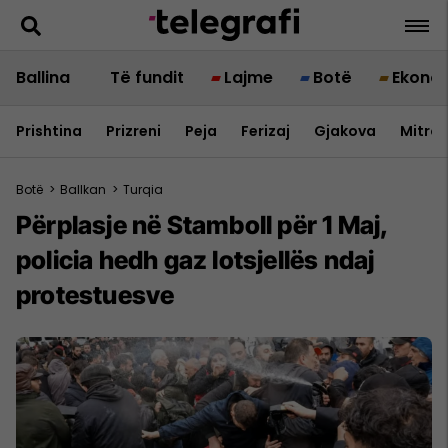
Ballina
Të fundit
Lajme
Botë
Ekono
Prishtina
Prizreni
Peja
Ferizaj
Gjakova
Mitrov
Botë
>
Ballkan
>
Turqia
Përplasje në Stamboll për 1 Maj,
policia hedh gaz lotsjellës ndaj
protestuesve