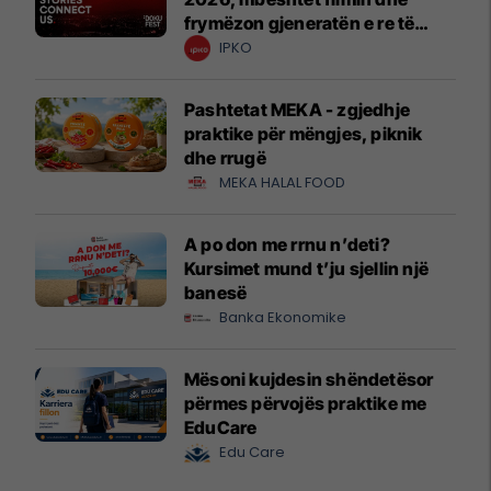
frymëzon gjeneratën e re të
krijuesve
IPKO
Pashtetat MEKA - zgjedhje
praktike për mëngjes, piknik
dhe rrugë
MEKA HALAL FOOD
A po don me rrnu n’deti?
Kursimet mund t’ju sjellin një
banesë
Banka Ekonomike
Mësoni kujdesin shëndetësor
përmes përvojës praktike me
EduCare
Edu Care