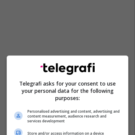
Top 5
Rama: Shtëpia në "Rrugën
Telegrafi asks for your consent to use
A" është ndërtuar pa leje
your personal data for the following
dhe në pronë komunale
purposes:
22/07/2026
Personalised advertising and content, advertising and
content measurement, audience research and
Mbappe rendit gjashtë
services development
futbollistët më të mëdhenj
në historinë e Kupës së
Store and/or access information on a device