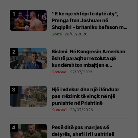
“E ke një shtëpi të dytë aty”,
Prenga fton Joshuan në
Shqipëri – britaniku befason me
komentin
Boks
28/07/2026
Bislimi: Në Kongresin Amerikan
është paraqitur rezoluta që
kundërshton mbajtjen e
Asamblesë Parlamentare të
Kosovë
27/07/2026
OSBE-së në Beograd
Një i vdekur dhe një i lënduar
pas rrëzimit të vinçit në një
punishte në Prishtinë
Kosovë
28/07/2026
Pesë ditë pas marrjes së
detyrës, shefi i ri i ushtrisë