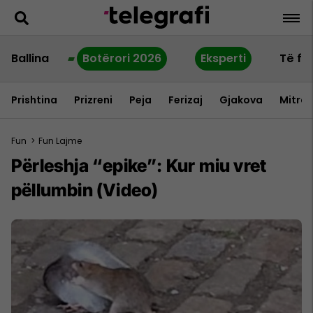
Ballina
Botërori 2026
Eksperti
Të fu
Prishtina
Prizreni
Peja
Ferizaj
Gjakova
Mitrov
Fun
>
Fun Lajme
Përleshja “epike”: Kur miu vret
pëllumbin (Video)