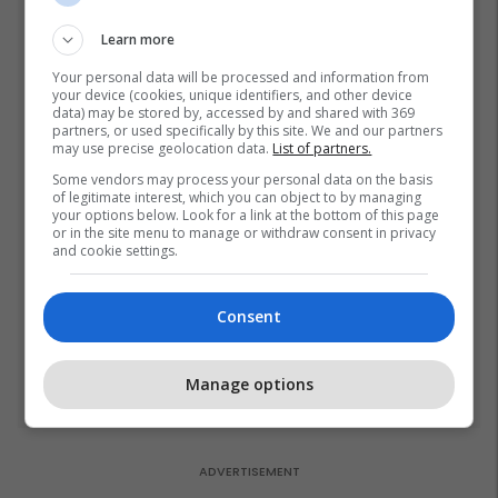
Botës, Messi mbetet i dyti
23/07/2026
Learn more
Fjalët e para të Joshuas
Your personal data will be processed and information from
pas fitores me nokaut ndaj
your device (cookies, unique identifiers, and other device
Kristian Prengës
data) may be stored by, accessed by and shared with 369
partners, or used specifically by this site. We and our partners
26/07/2026
may use precise geolocation data.
List of partners.
Some vendors may process your personal data on the basis
Vetëm dy raunde dhe
of legitimate interest, which you can object to by managing
miliona euro në xhep,
your options below. Look for a link at the bottom of this page
or in the site menu to manage or withdraw consent in privacy
zbulohet sa fituan Joshua
and cookie settings.
e Prenga
26/07/2026
Pesë ditë pas marrjes së
Consent
detyrës, shefi i ri i ushtrisë
ukrainase urdhëron
Manage options
kontroll të madh
26/07/2026