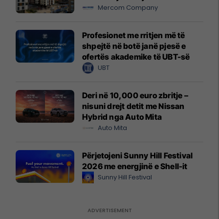
Mercom Company
Profesionet me rritjen më të
shpejtë në botë janë pjesë e
ofertës akademike të UBT-së
UBT
Deri në 10,000 euro zbritje –
nisuni drejt detit me Nissan
Hybrid nga Auto Mita
Auto Mita
Përjetojeni Sunny Hill Festival
2026 me energjinë e Shell-it
Sunny Hill Festival