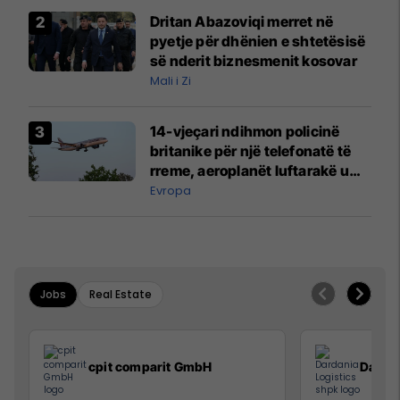
Dritan Abazoviqi merret në
pyetje për dhënien e shtetësisë
së nderit biznesmenit kosovar
Mali i Zi
14-vjeçari ndihmon policinë
britanike për një telefonatë të
rreme, aeroplanët luftarakë u
ngritën në ajër për të
Evropa
interceptuar fluturaken e Qatar
Airways që po shkonte drejt
Mançesterit
Jobs
Real Estate
cpit comparit GmbH
Dardan