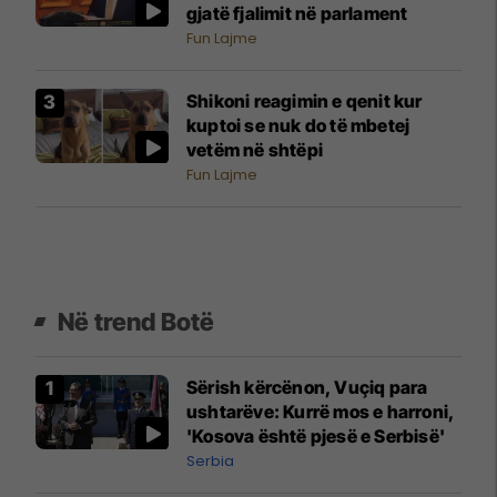
gjatë fjalimit në parlament
Fun Lajme
Shikoni reagimin e qenit kur
kuptoi se nuk do të mbetej
vetëm në shtëpi
Fun Lajme
Në trend Botë
Sërish kërcënon, Vuçiq para
ushtarëve: Kurrë mos e harroni,
'Kosova është pjesë e Serbisë'
Serbia