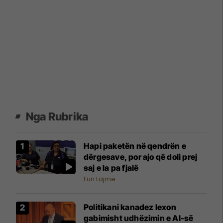
Nga Rubrika
Hapi paketën në qendrën e
dërgesave, por ajo që doli prej
saj e la pa fjalë
Fun Lajme
Politikani kanadez lexon
gabimisht udhëzimin e AI-së