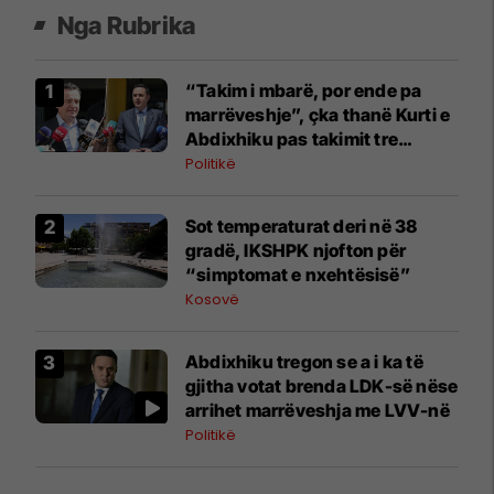
Nga Rubrika
“Takim i mbarë, por ende pa
marrëveshje”, çka thanë Kurti e
Abdixhiku pas takimit tre
orësh?
Politikë
Sot temperaturat deri në 38
gradë, IKSHPK njofton për
“simptomat e nxehtësisë”
Kosovë
Abdixhiku tregon se a i ka të
gjitha votat brenda LDK-së nëse
arrihet marrëveshja me LVV-në
Politikë