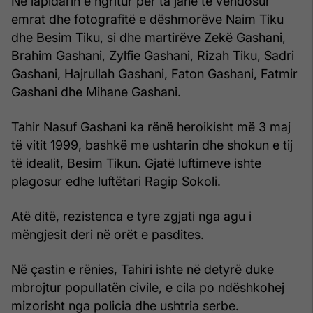
Në lapidarin e ngritur për ta janë të vendosur
emrat dhe fotografitë e dëshmorëve Naim Tiku
dhe Besim Tiku, si dhe martirëve Zekë Gashani,
Brahim Gashani, Zylfie Gashani, Rizah Tiku, Sadri
Gashani, Hajrullah Gashani, Faton Gashani, Fatmir
Gashani dhe Mihane Gashani.
Tahir Nasuf Gashani ka rënë heroikisht më 3 maj
të vitit 1999, bashkë me ushtarin dhe shokun e tij
të idealit, Besim Tikun. Gjatë luftimeve ishte
plagosur edhe luftëtari Ragip Sokoli.
Atë ditë, rezistenca e tyre zgjati nga agu i
mëngjesit deri në orët e pasdites.
Në çastin e rënies, Tahiri ishte në detyrë duke
mbrojtur popullatën civile, e cila po ndëshkohej
mizorisht nga policia dhe ushtria serbe.