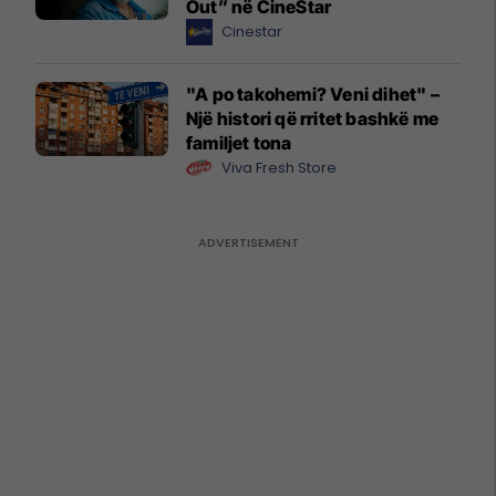
Out” në CineStar
Cinestar
"A po takohemi? Veni dihet" –
Një histori që rritet bashkë me
familjet tona
Viva Fresh Store