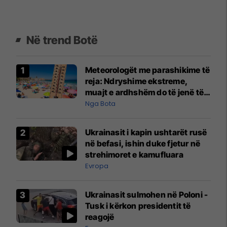
Në trend Botë
Meteorologët me parashikime të
reja: Ndryshime ekstreme,
muajt e ardhshëm do të jenë të
pazakontë
Nga Bota
Ukrainasit i kapin ushtarët rusë
në befasi, ishin duke fjetur në
strehimoret e kamufluara
Evropa
Ukrainasit sulmohen në Poloni -
Tusk i kërkon presidentit të
reagojë