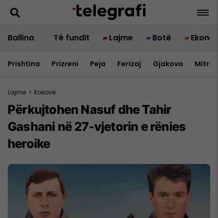
Ballina
Të fundit
Lajme
Botë
Ekono
Prishtina
Prizreni
Peja
Ferizaj
Gjakova
Mitrov
Lajme
>
Kosovë
Përkujtohen Nasuf dhe Tahir
Gashani në 27-vjetorin e rënies
heroike