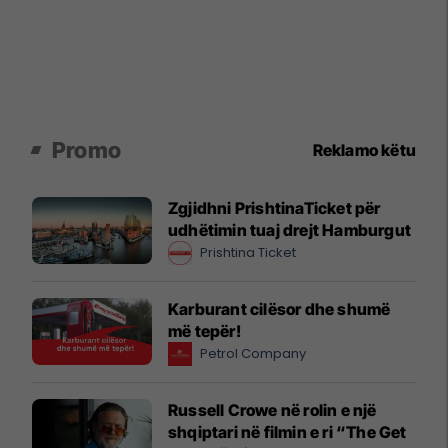
Promo
Reklamo këtu
Zgjidhni PrishtinaTicket për
udhëtimin tuaj drejt Hamburgut
Prishtina Ticket
Karburant cilësor dhe shumë
më tepër!
Petrol Company
Russell Crowe në rolin e një
shqiptari në filmin e ri “The Get