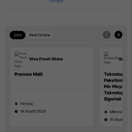
Evropa
Jobs
Real Estate
Viva Fresh Store
Golde
Pranues Malli
Teknolog/e p
Paketimin e 
Për Përpunim
Teknolog/e 
Sigurisë së 
Ferizaj
19 Gusht 2026
Mitrovicë
15 Gusht 20