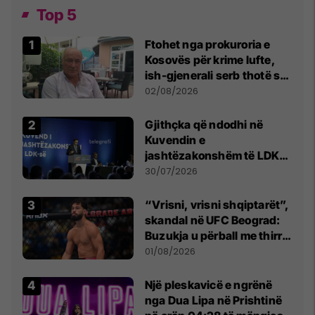
Top 5
Ftohet nga prokuroria e
Kosovës për krime lufte,
ish-gjenerali serb thotë se
dikush e tradhtoi në
02/08/2026
Beograd
Gjithçka që ndodhi në
Kuvendin e
jashtëzakonshëm të LDK-
së
30/07/2026
“Vrisni, vrisni shqiptarët”,
skandal në UFC Beograd:
Buzukja u përball me thirrje
anti-shqiptare nga
01/08/2026
tribunat
Një pleskavicë e ngrënë
nga Dua Lipa në Prishtinë