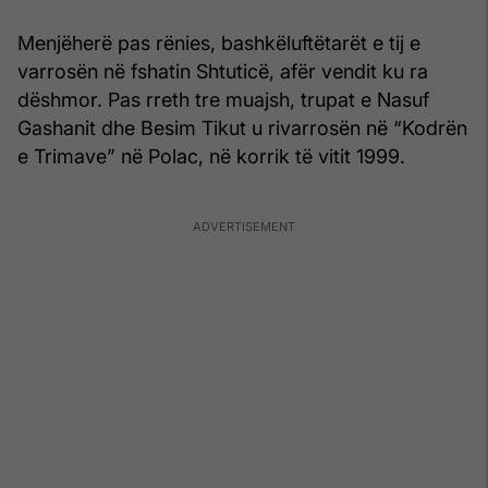
Menjëherë pas rënies, bashkëluftëtarët e tij e
varrosën në fshatin Shtuticë, afër vendit ku ra
dëshmor. Pas rreth tre muajsh, trupat e Nasuf
Gashanit dhe Besim Tikut u rivarrosën në “Kodrën
e Trimave” në Polac, në korrik të vitit 1999.