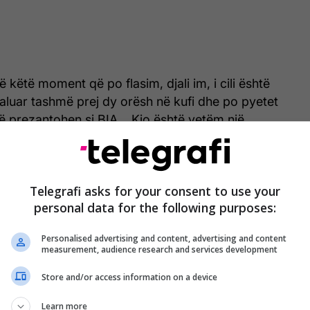
në këtë moment që po flasim, djali im, i cili është
aluar tashmë prej dy orësh në kufi dhe po pyetet
që prezantohen si BIA… Kjo është vetëm një
l i asaj që po ndodh dhe që po u bëhet në mënyrë të
ithë bashkëpunëtorëve tanë, madje edhe anëtarëve
aroi Rashiq.
Telegrafi asks for your consent to use your
personal data for the following purposes:
 tregon një përshkallëzim të presioneve, të cilat ai i
resive dhe më brutale” pas procesit zgjedhor.
Personalised advertising and content, advertising and content
measurement, audience research and services development
 një kontekst të tensionuar politik, pas deklarimeve
Store and/or access information on a device
Rashiqit për presione ndaj votuesve dhe
itikë serbë në Kosovë. Në fund të muajit maj, ai
Learn more