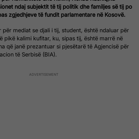
onet ndaj subjektit të tij politik dhe familjes së tij po
as zgjedhjeve të fundit parlamentare në Kosovë.
r për mediat se djali i tij, student, është ndaluar për
ë pikë kalimi kufitar, ku, sipas tij, është marrë në
a që janë prezantuar si pjesëtarë të Agjencisë për
acion të Serbisë (BIA).