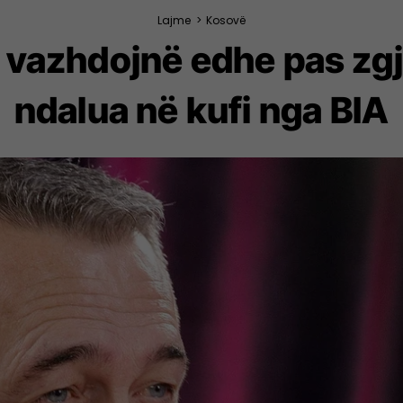
Lajme
>
Kosovë
 vazhdojnë edhe pas zgje
ndalua në kufi nga BIA