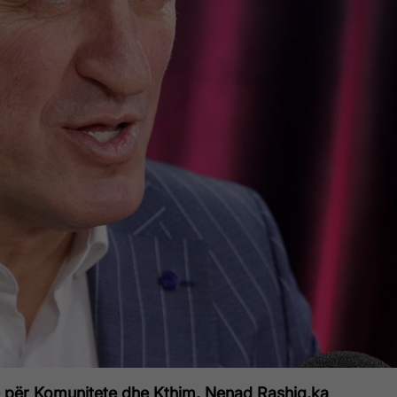
rë për Komunitete dhe Kthim, Nenad Rashiq,
ka