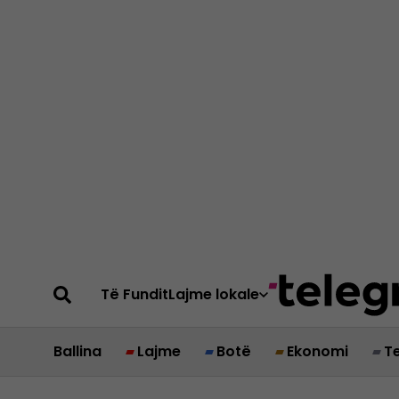
Të Fundit
Lajme lokale
Ballina
Lajme
Botë
Ekonomi
T