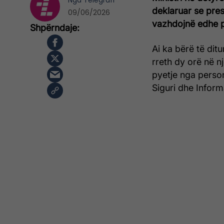
Nga
Telegrafi
deklaruar se presi
09/06/2026
vazhdojnë edhe p
Ai ka bërë të ditu
rreth dy orë në nj
pyetje nga person
Siguri dhe Inform