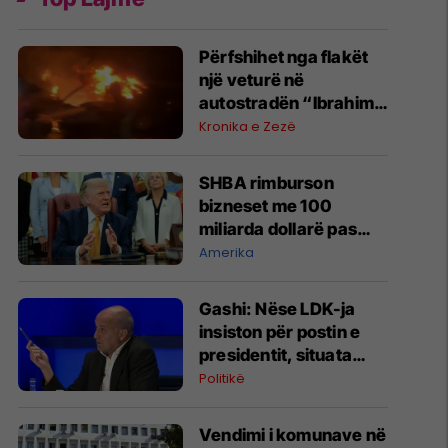
Përfshihet nga flakët
një veturë në
autostradën “Ibrahim
Rugova”
Kronika e Zezë
SHBA rimburson
bizneset me 100
miliarda dollarë pas
anulimit të tarifave të
Amerika
Trumpit
Gashi: Nëse LDK-ja
insiston për postin e
presidentit, situata
komplikohet - pres që
Politikë
të ketë lëshim
Vendimi i komunave në