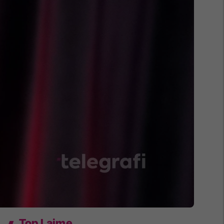
Top Lajme