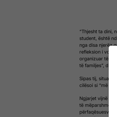
“Thjesht ta dini, 
student, është nd
nga disa njerëz 
refleksion i vogë
organizuar të gj
të familjes”, dekl
Sipas tij, situata
cilësoi si “më ag
Ngjarjet vijnë në
të mëparshme të 
përfaqësuesve pol