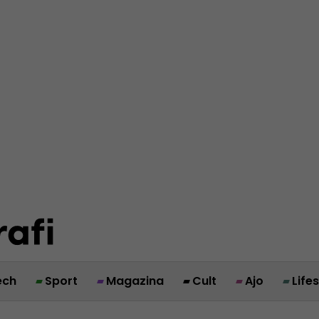
ech
Sport
Magazina
Cult
Ajo
Life