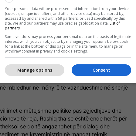
ikisht për këto çështje në një mbledhje të Qeverisë
Your personal data will be processed and information from your device
nxitur reagime të forta nga Lista Serbe.
(cookies, unique identifiers, and other device data) may be stored by,
accessed by and shared with 369 partners, or used specifically by this
site. We and our partners may use precise geolocation data.
List of
yre deklarimeve, në Graçanicë u arrestuan shtatë
partners.
tucioneve arsimore dhe shëndetësore serbe, nën
Some vendors may process your personal data on the basis of legitimate
im të përcaktimit të lirë të votuesve”. Lista Serbe i
interest, which you can object to by managing your options below. Look
for a link at the bottom of this page or in the site menu to manage or
veprime si të motivuara politikisht dhe ka akuzuar
withdraw consent in privacy and cookie settings.
jestrim të komunitetit serb, akuza që ai i ka
Manage options
Consent
në protesta të përditshme në Graçanicë, ku
janë mbledhur në mënyrë të vazhdueshme në shenjë
villimet e mëtejshme politike pas zgjedhjeve dhe
ucioneve të reja, Rashiq tha se është ende herët për
 theksoi se do të angazhohet për dialog dhe
edimet me kryeministrin në mandat teknik.