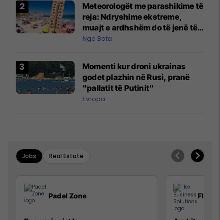
Meteorologët me parashikime të
reja: Ndryshime ekstreme,
muajt e ardhshëm do të jenë të
pazakontë
Nga Bota
Momenti kur droni ukrainas
godet plazhin në Rusi, pranë
"pallatit të Putinit"
Evropa
Jobs
Real Estate
Padel Zone
Flex B