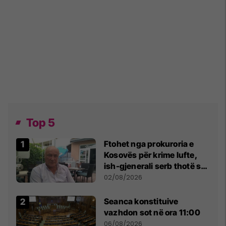
Top 5
Ftohet nga prokuroria e
Kosovës për krime lufte,
ish-gjenerali serb thotë se
dikush e tradhtoi në
02/08/2026
Beograd
Seanca konstituive
vazhdon sot në ora 11:00
06/08/2026