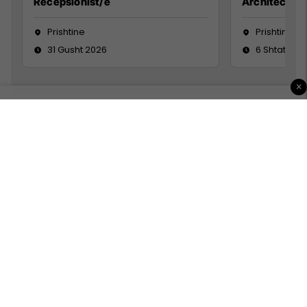
Recepsionist/e
Architect
Prishtine
Prishtinë
31 Gusht 2026
6 Shtator 2
×