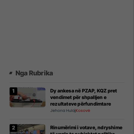
Nga Rubrika
Dy ankesa në PZAP, KQZ pret
vendimet për shpalljen e
rezultateve përfundimtare
Jehona Hulaj
Kosovë
Rinumërimi i votave, ndryshime
të vogle te subjektet politike