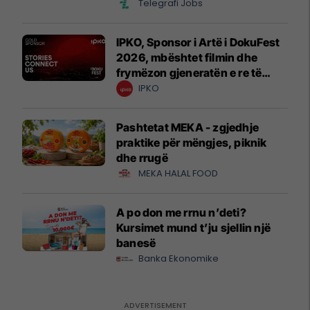
Telegrafi Jobs
IPKO, Sponsor i Artë i DokuFest
2026, mbështet filmin dhe
frymëzon gjeneratën e re të
krijuesve
IPKO
Pashtetat MEKA - zgjedhje
praktike për mëngjes, piknik
dhe rrugë
MEKA HALAL FOOD
A po don me rrnu n’deti?
Kursimet mund t’ju sjellin një
banesë
Banka Ekonomike