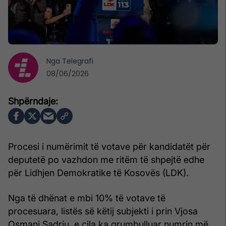
Nga
Telegrafi
08/06/2026
Procesi i numërimit të votave për kandidatët për
deputetë po vazhdon me ritëm të shpejtë edhe
për Lidhjen Demokratike të Kosovës (LDK).
Nga të dhënat e mbi 10% të votave të
procesuara, listës së këtij subjekti i prin Vjosa
Osmani Sadriu, e cila ka grumbulluar numrin më