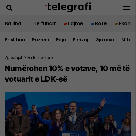
Ballina
Të fundit
Lajme
Botë
Ekono
Prishtina
Prizreni
Peja
Ferizaj
Gjakova
Mitrov
Zgjedhjet
>
Parlamentare
Numërohen 10% e votave, 10 më të
votuarit e LDK-së