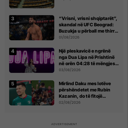
“Vrisni, vrisni shqiptarët”,
skandal në UFC Beograd:
Buzukja u përball me thirrje
anti-shqiptare nga
01/08/2026
tribunat
Një pleskavicë e ngrënë
nga Dua Lipa në Prishtinë
në orën 04:28 të mëngjesit
- dhe bota digjitale serbe
03/08/2026
shpall gjendjen e luftës
Mirlind Daku mes lotëve
përshëndetet me Rubin
Kazanin, do të fitojë
miliona te Spartak Moska
02/08/2026