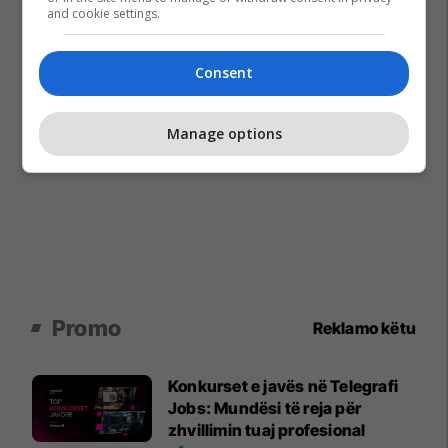
and cookie settings.
Consent
Manage options
Promo
Reklamo këtu
Konkurset e javës në Telegrafi
Jobs: Mundësi të reja për
zhvillimin tuaj profesional