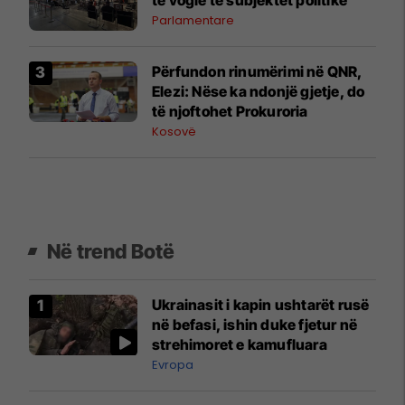
Parlamentare
​Përfundon rinumërimi në QNR,
Elezi: Nëse ka ndonjë gjetje, do
të njoftohet Prokuroria
Kosovë
Në trend Botë
Ukrainasit i kapin ushtarët rusë
në befasi, ishin duke fjetur në
strehimoret e kamufluara
Evropa