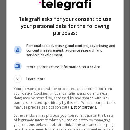
Telegrafi asks for your consent to use
your personal data for the following
purposes:
Zgjedhjet 2026
Ldk
Personalised advertising and content, advertising and
content measurement, audience research and
services development
Store and/or access information on a device
Learn more
Your personal data will be processed and information from
your device (cookies, unique identifiers, and other device
data) may be stored by, accessed by and shared with 369
partners, or used specifically by this site. We and our partners
may use precise geolocation data.
List of partners.
Some vendors may process your personal data on the basis
of legitimate interest, which you can object to by managing
your options below. Look for a link at the bottom of this page
or in the site menu to manage or withdraw consent in privacy