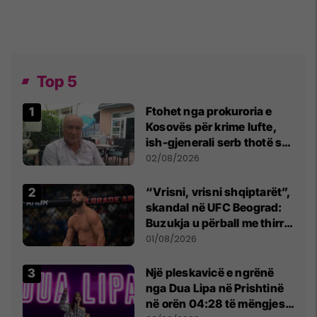
Top 5
Ftohet nga prokuroria e
Kosovës për krime lufte,
ish-gjenerali serb thotë se
dikush e tradhtoi në
02/08/2026
Beograd
“Vrisni, vrisni shqiptarët”,
skandal në UFC Beograd:
Buzukja u përball me thirrje
anti-shqiptare nga
01/08/2026
tribunat
Një pleskavicë e ngrënë
nga Dua Lipa në Prishtinë
në orën 04:28 të mëngjesit