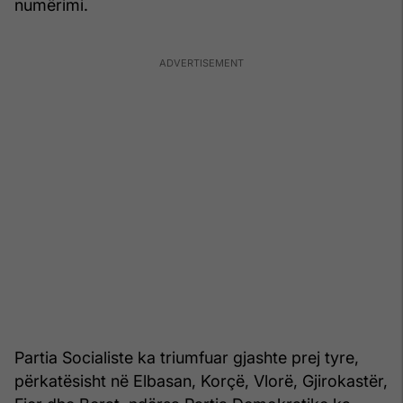
numërimi.
Partia Socialiste ka triumfuar gjashte prej tyre,
përkatësisht në Elbasan, Korçë, Vlorë, Gjirokastër,