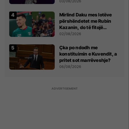
- dhe bota digjitale serbe
03/08/2026
shpall gjendjen e luftës
Mirlind Daku mes lotëve
përshëndetet me Rubin
Kazanin, do të fitojë
miliona te Spartak Moska
02/08/2026
Çka po ndodh me
konstituimin e Kuvendit, a
pritet sot marrëveshje?
06/08/2026