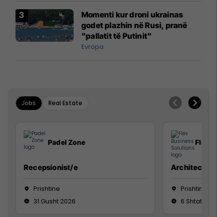
Momenti kur droni ukrainas
godet plazhin në Rusi, pranë
"pallatit të Putinit"
Evropa
Jobs
Real Estate
Padel Zone
Flex B
Recepsionist/e
Architect
Prishtine
Prishtinë
31 Gusht 2026
6 Shtator 2