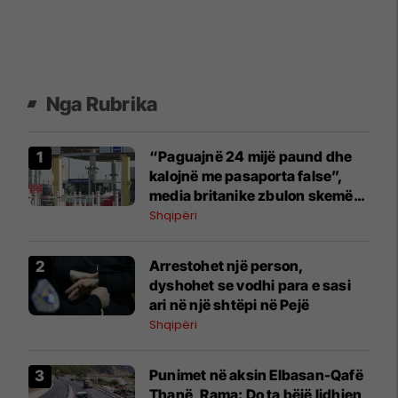
Nga Rubrika
“Paguajnë 24 mijë paund dhe
kalojnë me pasaporta false”,
media britanike zbulon skemën
e kontrabandistëve shqiptarë
Shqipëri
Arrestohet një person,
dyshohet se vodhi para e sasi
ari në një shtëpi në Pejë
Shqipëri
Punimet në aksin Elbasan-Qafë
Thanë, Rama: Do ta bëjë lidhjen