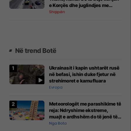
e Korçës dhe juglindjes me
pjesën tjetër të vendit
Shqipëri
Në trend Botë
Ukrainasit i kapin ushtarët rusë
në befasi, ishin duke fjetur në
strehimoret e kamufluara
Evropa
Meteorologët me parashikime të
reja: Ndryshime ekstreme,
muajt e ardhshëm do të jenë të
pazakontë
Nga Bota