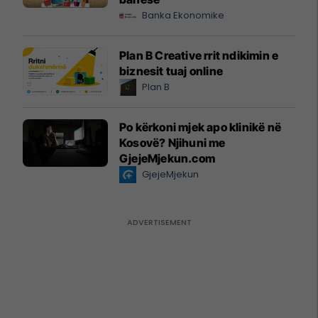
Banka Ekonomike
Plan B Creative rrit ndikimin e
biznesit tuaj online
Plan B
Po kërkoni mjek apo klinikë në
Kosovë? Njihuni me
GjejeMjekun.com
GjejeMjekun