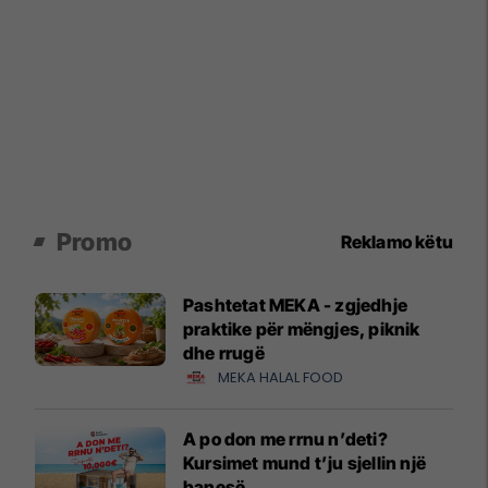
Promo
Reklamo këtu
Pashtetat MEKA - zgjedhje
praktike për mëngjes, piknik
dhe rrugë
MEKA HALAL FOOD
A po don me rrnu n’deti?
Kursimet mund t’ju sjellin një
banesë