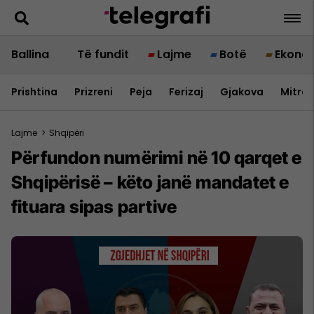
Ballina
Të fundit
Lajme
Botë
Ekono
Prishtina
Prizreni
Peja
Ferizaj
Gjakova
Mitrov
Lajme
>
Shqipëri
Përfundon numërimi në 10 qarqet e
Shqipërisë – këto janë mandatet e
fituara sipas partive