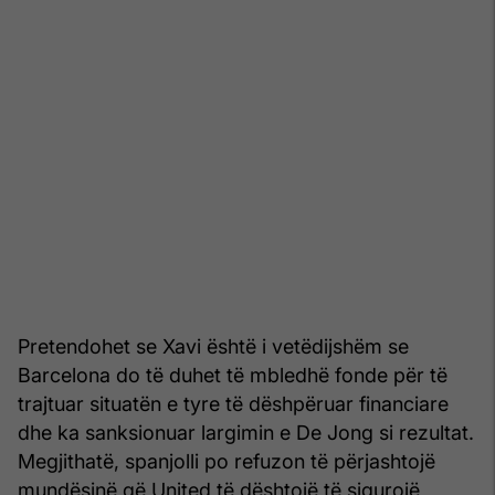
Pretendohet se Xavi është i vetëdijshëm se
Barcelona do të duhet të mbledhë fonde për të
trajtuar situatën e tyre të dëshpëruar financiare
dhe ka sanksionuar largimin e De Jong si rezultat.
Megjithatë, spanjolli po refuzon të përjashtojë
mundësinë që United të dështojë të sigurojë