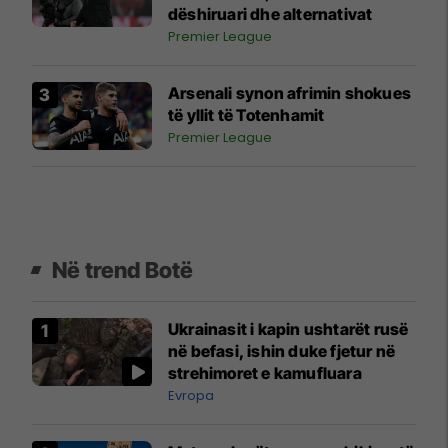
dëshiruari dhe alternativat
Premier League
Arsenali synon afrimin shokues
të yllit të Totenhamit
Premier League
Në trend Botë
Ukrainasit i kapin ushtarët rusë
në befasi, ishin duke fjetur në
strehimoret e kamufluara
Evropa