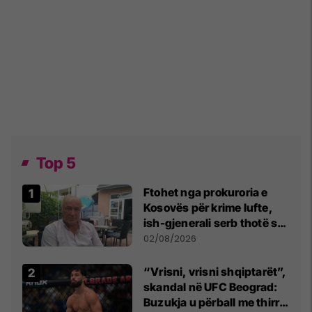
Top 5
Ftohet nga prokuroria e
Kosovës për krime lufte,
ish-gjenerali serb thotë se
dikush e tradhtoi në
02/08/2026
Beograd
“Vrisni, vrisni shqiptarët”,
skandal në UFC Beograd:
Buzukja u përball me thirrje