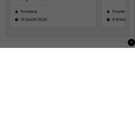
Prishtine
Prishtinë
31 Gusht 2026
6 Shtator 2
×