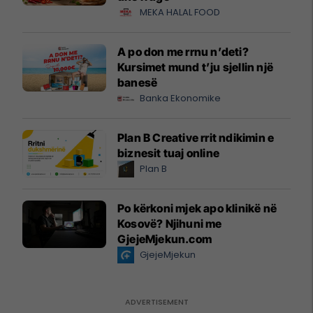
MEKA HALAL FOOD
A po don me rrnu n’deti?
Kursimet mund t’ju sjellin një
banesë
Banka Ekonomike
Plan B Creative rrit ndikimin e
biznesit tuaj online
Plan B
Po kërkoni mjek apo klinikë në
Kosovë? Njihuni me
GjejeMjekun.com
GjejeMjekun