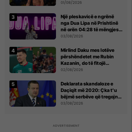
anti-shqiptare nga
01/08/2026
tribunat
Një pleskavicë e ngrënë
nga Dua Lipa në Prishtinë
në orën 04:28 të mëngjesit
- dhe bota digjitale serbe
03/08/2026
shpall gjendjen e luftës
Mirlind Daku mes lotëve
përshëndetet me Rubin
Kazanin, do të fitojë
miliona te Spartak Moska
02/08/2026
​Deklarata skandaloze e
Daçiqit më 2020: Çka t'u
bëjmë serbëve që tregojnë
ku janë varrosur shqiptarët
03/08/2026
në Serbi