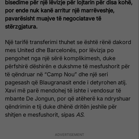
bisedime për një lëvizje për lojtarin për disa kohë,
por ende nuk kanë arritur një marrëveshje,
pavarësisht muajve të negociatave të
stërzgjatura.
Një tarifë transferimi thuhet se është rënë dakord
mes United dhe Barcelonës, por lëvizja po
pengohet nga një sërë komplikimesh, duke
përfshirë dëshirën e dukshme të mesfushorit për
të qëndruar në “Camp Nou” dhe një seri
pagesash që Blaugranasit ende i detyrohen atij.
Xavi më parë mendohej të ishte i vendosur të
mbante De Jongun, por që atëherë ka ndryshuar
qëndrimin e tij duke dhënë dritën jeshile për
shitjen e mesfushorit, sipas
AS
.