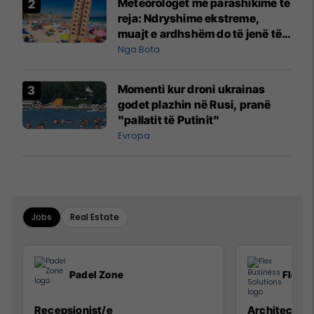
Meteorologët me parashikime të
reja: Ndryshime ekstreme,
muajt e ardhshëm do të jenë të
pazakontë
Nga Bota
Momenti kur droni ukrainas
godet plazhin në Rusi, pranë
"pallatit të Putinit"
Evropa
Jobs
Real Estate
Padel Zone
Flex B
Recepsionist/e
Architect