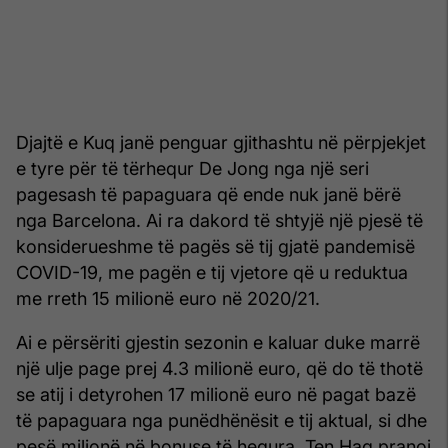
Djajtë e Kuq janë penguar gjithashtu në përpjekjet
e tyre për të tërhequr De Jong nga një seri
pagesash të papaguara që ende nuk janë bërë
nga Barcelona. Ai ra dakord të shtyjë një pjesë të
konsiderueshme të pagës së tij gjatë pandemisë
COVID-19, me pagën e tij vjetore që u reduktua
me rreth 15 milionë euro në 2020/21.
Ai e përsëriti gjestin sezonin e kaluar duke marrë
një ulje page prej 4.3 milionë euro, që do të thotë
se atij i detyrohen 17 milionë euro në pagat bazë
të papaguara nga punëdhënësit e tij aktual, si dhe
pesë milionë në bonuse të hequra. Ten Hag pranoi