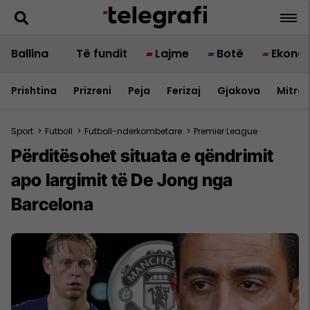
Ballina
Të fundit
Lajme
Botë
Ekono
Prishtina
Prizreni
Peja
Ferizaj
Gjakova
Mitrov
Sport
>
Futboll
>
Futboll-nderkombetare
>
Premier League
Përditësohet situata e qëndrimit
apo largimit të De Jong nga
Barcelona