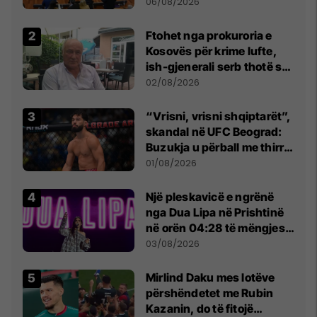
bashkëbiseduar jam i
06/08/2026
lumtur ta bëj këtë
Ftohet nga prokuroria e
Kosovës për krime lufte,
ish-gjenerali serb thotë se
dikush e tradhtoi në
02/08/2026
Beograd
“Vrisni, vrisni shqiptarët”,
skandal në UFC Beograd:
Buzukja u përball me thirrje
anti-shqiptare nga
01/08/2026
tribunat
Një pleskavicë e ngrënë
nga Dua Lipa në Prishtinë
në orën 04:28 të mëngjesit
- dhe bota digjitale serbe
03/08/2026
shpall gjendjen e luftës
Mirlind Daku mes lotëve
përshëndetet me Rubin
Kazanin, do të fitojë