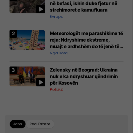
në befasi, ishin duke fjetur në
strehimoret e kamufluara
Evropa
Meteorologët me parashikime të
reja: Ndryshime ekstreme,
muajt e ardhshëm do të jenë të
pazakontë
Nga Bota
Zelensky në Beograd: Ukraina
nuk e ka ndryshuar qëndrimin
për Kosovën
Politikë
Jobs
Real Estate