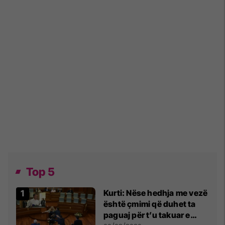
Top 5
Kurti: Nëse hedhja me vezë
është çmimi që duhet ta
paguaj për t’u takuar e