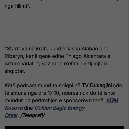
nga fillimi”.
“Startova në krah, kundër kisha Alaban dhe
Riberyn, kanë qenë edhe Thiago Alcantara e
Arturo Vidal...”, vazhdon rrëfimin e tij lojtari
shqiptar.
Këtë podcast mund ta ndiqni në
TV Dukagjini
çdo
të shtune nga ora 17:10, ndërsa nuk do të ishte i
mundur pa përkrahjen e sponsorëve tanë
KGM
Kosova
dhe
Golden Eagle Energy
Drink
.
/Telegrafi/