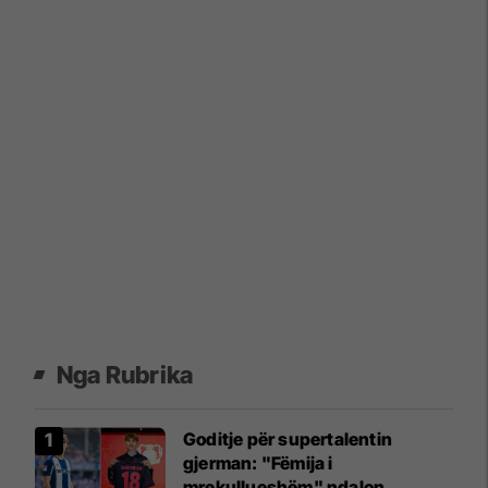
Nga Rubrika
Goditje për supertalentin
gjerman: "Fëmija i
mrekullueshëm" ndalon