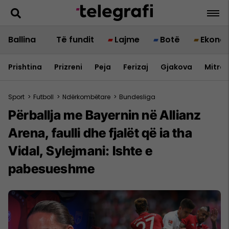
Ballina
Të fundit
Lajme
Botë
Ekono
Prishtina
Prizreni
Peja
Ferizaj
Gjakova
Mitrov
Sport
>
Futboll
>
Ndërkombëtare
>
Bundesliga
Përballja me Bayernin në Allianz
Arena, faulli dhe fjalët që ia tha
Vidal, Sylejmani: Ishte e
pabesueshme