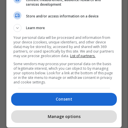
services development
Store and/or access information on a device
Learn more
Your personal data will be processed and information from
your device (cookies, unique identifiers, and other device
data) may be stored by, accessed by and shared with 369
Valmir Sylejmani
Video
Arena E Yjeve
partners, or used specifically by this site. We and our partners
may use precise geolocation data.
List of partners.
Some vendors may process your personal data on the basis
of legitimate interest, which you can object to by managing
your options below. Look for a link at the bottom of this page
or in the site menu to manage or withdraw consent in privacy
and cookie settings.
Consent
Manage options