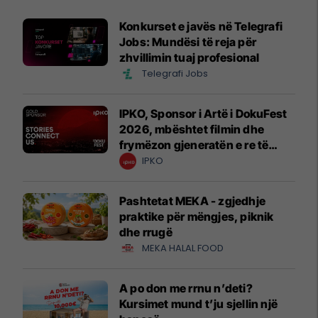
Konkurset e javës në Telegrafi
Jobs: Mundësi të reja për
zhvillimin tuaj profesional
Telegrafi Jobs
IPKO, Sponsor i Artë i DokuFest
2026, mbështet filmin dhe
frymëzon gjeneratën e re të
krijuesve
IPKO
Pashtetat MEKA - zgjedhje
praktike për mëngjes, piknik
dhe rrugë
MEKA HALAL FOOD
A po don me rrnu n’deti?
Kursimet mund t’ju sjellin një