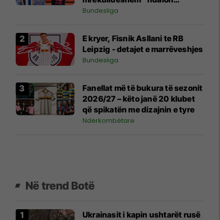
futbollin për shkak të
Bundesliga
problemeve shëndetësore
E kryer, Fisnik Asllani te RB
Leipzig - detajet e marrëveshjes
Bundesliga
Fanellat më të bukura të sezonit
2026/27 – këto janë 20 klubet
që spikatën me dizajnin e tyre
Ndërkombëtare
Në trend Botë
Ukrainasit i kapin ushtarët rusë