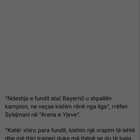
“Ndeshja e fundit ata( Bayerni) u shpallën
kampion, ne veçse kishim rënë nga liga”, rrëfen
Sylejmani në “Arena e Yjeve”.
“Katër xhiro para fundit, kishim një vrapim të lehtë
dhe më thiri trajneri duke më thënë se do të luaja