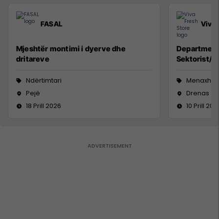
FASAL
Viva 
Mjeshtër montimi i dyerve dhe
Department
dritareve
Sektorist/e,
Ndërtimtari
Menaxhm
Pejë
Drenas
18 Prill 2026
10 Prill 202