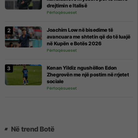
drejtimin e Italisë
Përfaqësueset
Joachim Low në bisedime të
avancuara me shtetin që do të luajë
në Kupën e Botës 2026
Përfaqësueset
Kenan Yildiz ngushëllon Edon
Zhegrovën me një postim në rrjetet
sociale
Përfaqësueset
Në trend Botë