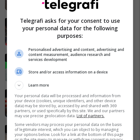
28/03/2026
Telegrafi asks for your consent to use
Italia mund të kualifikohet në
your personal data for the following
Kupën e Botës 2026
purposes:
pavarësisht humbjes nga
Bosnja dhe Hercegovina
02/04/2026
Personalised advertising and content, advertising and
content measurement, audience research and
Analisti turk kritikon ashpër
services development
gjestin e Kerem Akturkoglu
ndaj Kosovës
Store and/or access information on a device
01/04/2026
Learn more
Gjithçka ndodhi deri më 2 prill
Your personal data will be processed and information from
nga lufta në Iran dhe Lindjen e
your device (cookies, unique identifiers, and other device
data) may be stored by, accessed by and shared with 369
Mesme - MINUTË PAS MINUTE
partners, or used specifically by this site. We and our partners
17/03/2026
may use precise geolocation data.
List of partners.
Some vendors may process your personal data on the basis
Trump publikon pamjet e
of legitimate interest, which you can object to by managing
your options below. Look for a link at the bottom of this page
shkatërrimit të urës iraniane,
or in the site menu to manage or withdraw consent in privacy