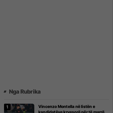
Nga Rubrika
Vincenzo Montella në listën e
kandidatëve kryesorë për të marrë