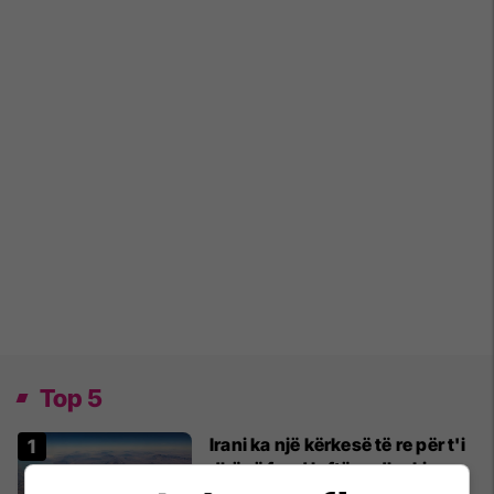
Top 5
Irani ka një kërkesë të re për t'i
dhënë fund luftës - dhe kjo
mund t'i sjellë miliarda dollarë