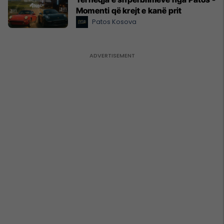
Momenti që krejt e kanë prit
Patos Kosova