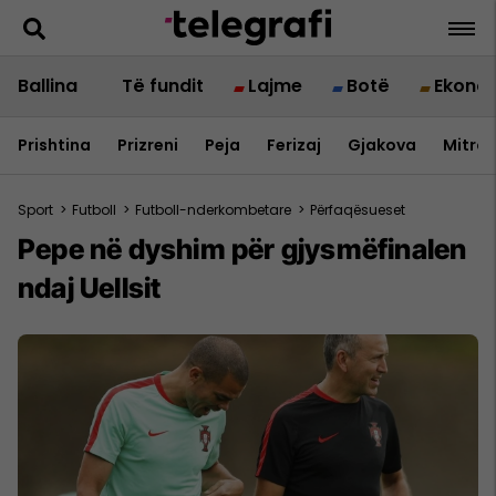
Ballina
Të fundit
Lajme
Botë
Ekono
Prishtina
Prizreni
Peja
Ferizaj
Gjakova
Mitrov
Sport
>
Futboll
>
Futboll-nderkombetare
>
Përfaqësueset
Pepe në dyshim për gjysmëfinalen
ndaj Uellsit