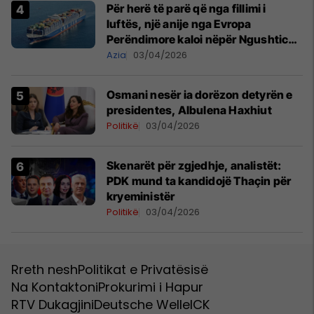
Për herë të parë që nga fillimi i
luftës, një anije nga Evropa
Perëndimore kaloi nëpër Ngushticën
e Hormuzit
Azia
03/04/2026
Osmani nesër ia dorëzon detyrën e
presidentes, Albulena Haxhiut
Politikë
03/04/2026
Skenarët për zgjedhje, analistët:
PDK mund ta kandidojë Thaçin për
kryeministër
Politikë
03/04/2026
Rreth nesh
Politikat e Privatësisë
Na Kontaktoni
Prokurimi i Hapur
RTV Dukagjini
Deutsche Welle
ICK