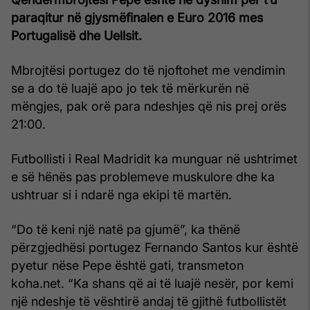
paraqitur në gjysmëfinalen e Euro 2016 mes
Portugalisë dhe Uellsit.
Mbrojtësi portugez do të njoftohet me vendimin
se a do të luajë apo jo tek të mërkurën në
mëngjes, pak orë para ndeshjes që nis prej orës
21:00.
Futbollisti i Real Madridit ka munguar në ushtrimet
e së hënës pas problemeve muskulore dhe ka
ushtruar si i ndarë nga ekipi të martën.
“Do të keni një natë pa gjumë”, ka thënë
përzgjedhësi portugez Fernando Santos kur është
pyetur nëse Pepe është gati, transmeton
koha.net. “Ka shans që ai të luajë nesër, por kemi
një ndeshje të vështirë andaj të gjithë futbollistët