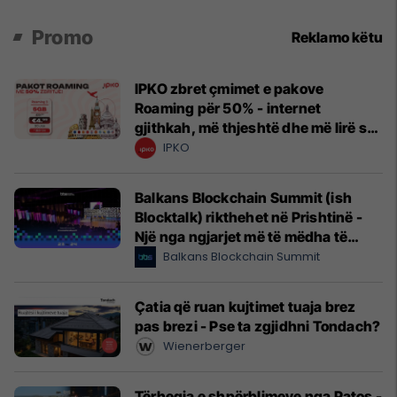
Promo
Reklamo këtu
IPKO zbret çmimet e pakove
Roaming për 50% - internet
gjithkah, më thjeshtë dhe më lirë se
kurrë!
IPKO
Balkans Blockchain Summit (ish
Blocktalk) rikthehet në Prishtinë -
Një nga ngjarjet më të mëdha të
Web3 në Europë
Balkans Blockchain Summit
Çatia që ruan kujtimet tuaja brez
pas brezi - Pse ta zgjidhni Tondach?
Wienerberger
Tërheqja e shpërblimeve nga Patos -