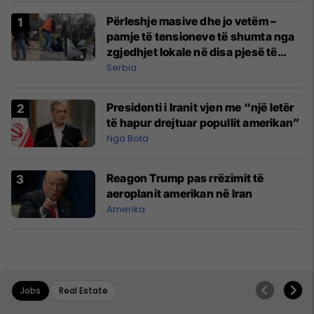
Përleshje masive dhe jo vetëm –
pamje të tensioneve të shumta nga
zgjedhjet lokale në disa pjesë të
Serbisë
Serbia
Presidenti i Iranit vjen me “një letër
të hapur drejtuar popullit amerikan”
Nga Bota
Reagon Trump pas rrëzimit të
aeroplanit amerikan në Iran
Amerika
Jobs
Real Estate