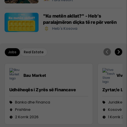
"Ku metën akllat?" - Heb’s
paralajmëron diçka të re për verën
Heb's Kosova
Jobs
Real Estate
Bau Market
Viva 
Udhëheqës i Zyrës së Financave
Zyrtar/e Lig
Banka dhe Financa
Juridike
Prishtine
Kosovë
2 Korrik 2026
1 Korrik 20