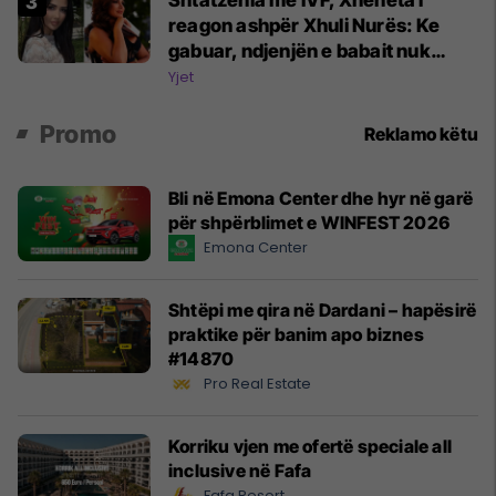
Shtatzënia me IVF, Xheneta i
reagon ashpër Xhuli Nurës: Ke
gabuar, ndjenjën e babait nuk
mund t'ia plotësosh kurrë
Yjet
Promo
Reklamo këtu
Bli në Emona Center dhe hyr në garë
për shpërblimet e WINFEST 2026
Emona Center
Shtëpi me qira në Dardani – hapësirë
praktike për banim apo biznes
#14870
Pro Real Estate
Korriku vjen me ofertë speciale all
inclusive në Fafa
Fafa Resort