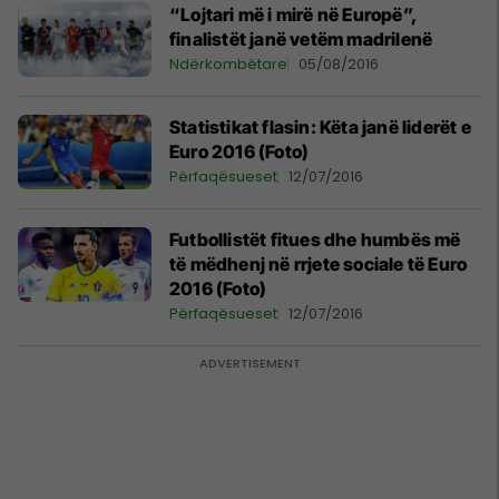
“Lojtari më i mirë në Europë”,
finalistët janë vetëm madrilenë
Ndërkombëtare
05/08/2016
Statistikat flasin: Këta janë liderët e
Euro 2016 (Foto)
Përfaqësueset
12/07/2016
Futbollistët fitues dhe humbës më
të mëdhenj në rrjete sociale të Euro
2016 (Foto)
Përfaqësueset
12/07/2016