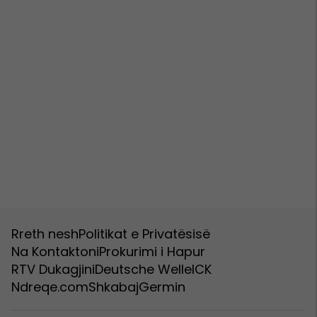
Rreth nesh
Politikat e Privatësisë
Na Kontaktoni
Prokurimi i Hapur
RTV Dukagjini
Deutsche Welle
ICK
Ndreqe.com
Shkabaj
Germin