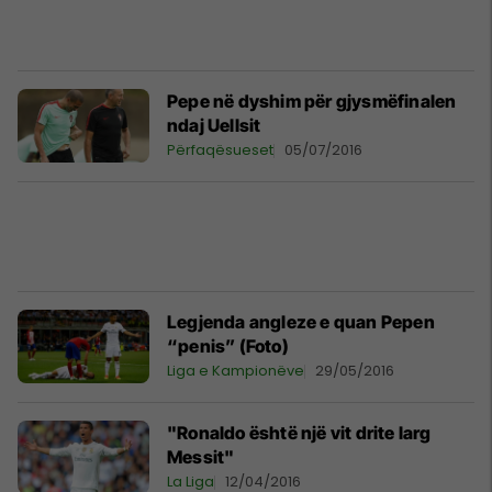
Pepe në dyshim për gjysmëfinalen
ndaj Uellsit
Përfaqësueset
05/07/2016
Legjenda angleze e quan Pepen
“penis” (Foto)
Liga e Kampionëve
29/05/2016
"Ronaldo është një vit drite larg
Messit"
La Liga
12/04/2016