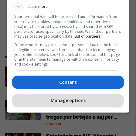
Learn more
Your personal data will be processed and information from
your device (cookies, unique identifiers, and other device
data) may be stored by, accessed by and shared with 369
partners, or used specifically by this site. We and our partners
may use precise geolocation data.
List of partners.
Some vendors may process your personal data on the basis
of legitimate interest, which you can object to by managing
your options below. Look for a link at the bottom of this page
Trend Telegrafi
or in the site menu to manage or withdraw consent in privacy
and cookie settings.
Policia jep detaje për vrasjen në
Ferizaj - viktima një 32 vjeçar, dy
Consent
persona ndalohen për 48 orë
Kronika e Zezë
Manage options
Kafshohet nga nepërka në
Valbonë, turistja nga Zelanda
tregon për betejën e saj për
mbijetesë
Shqipëri