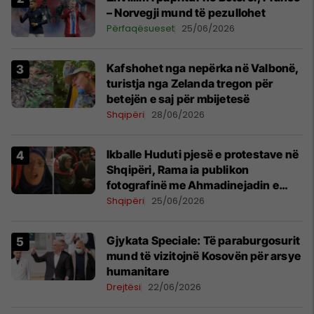
– Norvegji mund të pezullohet
Përfaqësueset
25/06/2026
Kafshohet nga nepërka në Valbonë,
turistja nga Zelanda tregon për
betejën e saj për mbijetesë
Shqipëri
28/06/2026
Ikballe Huduti pjesë e protestave në
Shqipëri, Rama ia publikon
fotografinë me Ahmadinejadin e
Iranit
Shqipëri
25/06/2026
​Gjykata Speciale: Të paraburgosurit
mund të vizitojnë Kosovën për arsye
humanitare
Drejtësi
22/06/2026