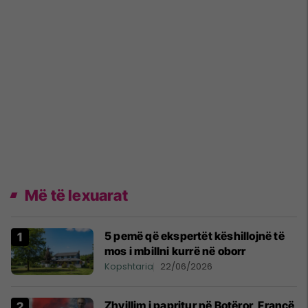
Më të lexuarat
5 pemë që ekspertët këshillojnë të
mos i mbillni kurrë në oborr
Kopshtaria
22/06/2026
Zhvillim i papritur në Botëror, Francë