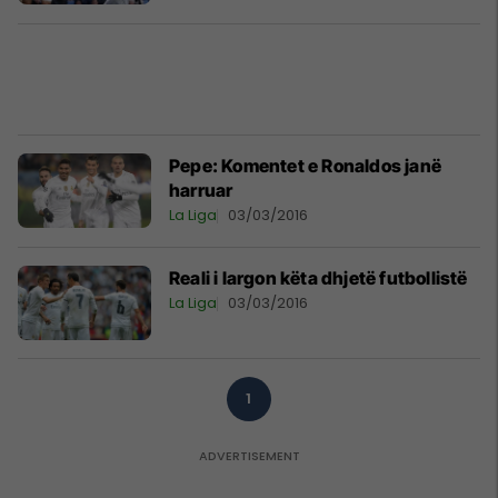
Pepe: Komentet e Ronaldos janë
harruar
La Liga
03/03/2016
Reali i largon këta dhjetë futbollistë
La Liga
03/03/2016
1