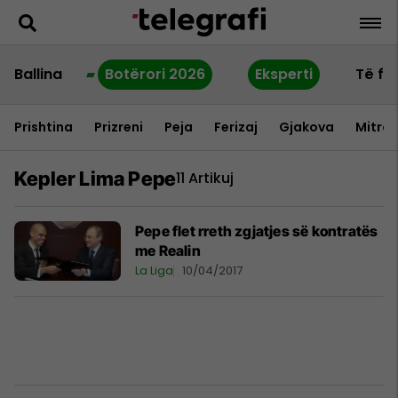
Ballina
Botërori 2026
Eksperti
Të fu
Prishtina
Prizreni
Peja
Ferizaj
Gjakova
Mitrov
Kepler Lima Pepe
11 Artikuj
Pepe flet rreth zgjatjes së kontratës
me Realin
La Liga
10/04/2017