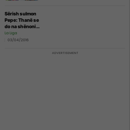
Sërish sulmon
Pepe: Thanë se
do na shënonin
4-5 gola
La Liga
03/04/2016