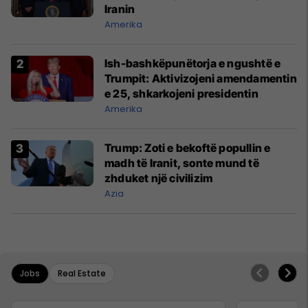
Iranin
Amerika
Ish-bashkëpunëtorja e ngushtë e
Trumpit: Aktivizojeni amendamentin
e 25, shkarkojeni presidentin
Amerika
Trump: Zoti e bekoftë popullin e
madh të Iranit, sonte mund të
zhduket një civilizim
Azia
Jobs
Real Estate