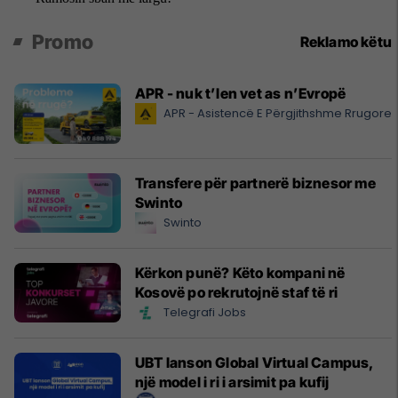
Promo
Reklamo këtu
APR - nuk t’len vet as n’Evropë
APR - Asistencë E Përgjithshme Rrugore
Transfere për partnerë biznesor me
Swinto
Swinto
Kërkon punë? Këto kompani në
Kosovë po rekrutojnë staf të ri
Telegrafi Jobs
UBT lanson Global Virtual Campus,
një model i ri i arsimit pa kufij