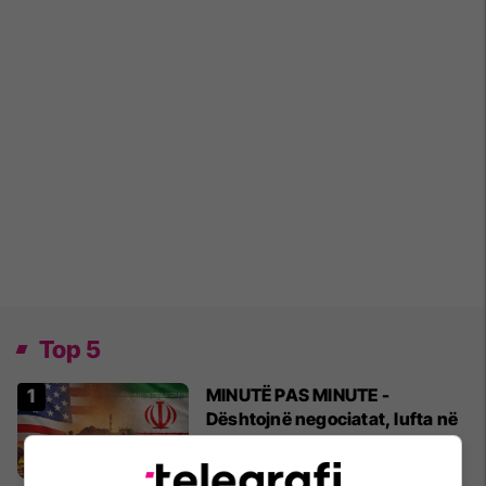
Top 5
MINUTË PAS MINUTE -
Dështojnë negociatat, lufta në
Iran vazhdon
02/04/2026