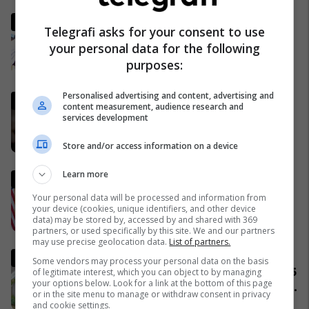
Pse Fidel Castro gjithmonë
Telegrafi asks for your consent to use
mbante dy orë të markës
your personal data for the following
Rolex? (Foto)
purposes:
29/11/2016
Personalised advertising and content, advertising and
Lideri i Iranit thyen heshtjen,
content measurement, audience research and
lëshon një deklaratë të rrallë
services development
publike
06/04/2026
Store and/or access information on a device
Learn more
Ish-zyrtari amerikan, Kent:
SHBA-ja do të largohet nga
Your personal data will be processed and information from
NATO dhe do ta mbështet
your device (cookies, unique identifiers, and other device
data) may be stored by, accessed by and shared with 369
Izraelin në një luftë të
09/04/2026
partners, or used specifically by this site. We and our partners
mundshme me Turqinë në Siri
may use precise geolocation data.
List of partners.
Komuniteti shqiptar do të
Some vendors may process your personal data on the basis
ndërtojë xhami moderne prej 15
of legitimate interest, which you can object to by managing
your options below. Look for a link at the bottom of this page
milionë frangash në St. Gallen
or in the site menu to manage or withdraw consent in privacy
të Zvicrës
05/04/2026
and cookie settings.