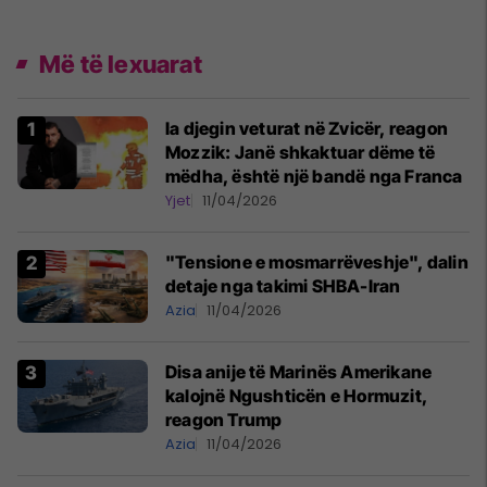
Më të lexuarat
Ia djegin veturat në Zvicër, reagon
Mozzik: Janë shkaktuar dëme të
mëdha, është një bandë nga Franca
Yjet
11/04/2026
"Tensione e mosmarrëveshje", dalin
detaje nga takimi SHBA-Iran
Azia
11/04/2026
Disa anije të Marinës Amerikane
kalojnë Ngushticën e Hormuzit,
reagon Trump
Azia
11/04/2026