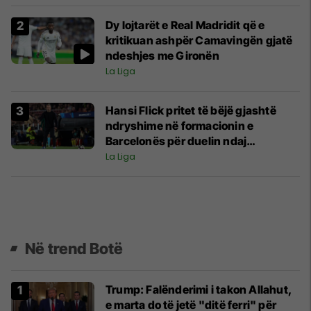
Dy lojtarët e Real Madridit që e
kritikuan ashpër Camavingën gjatë
ndeshjes me Gironën
La Liga
Hansi Flick pritet të bëjë gjashtë
ndryshime në formacionin e
Barcelonës për duelin ndaj
Espanyolit
La Liga
Në trend Botë
Trump: Falënderimi i takon Allahut,
e marta do të jetë "ditë ferri" për