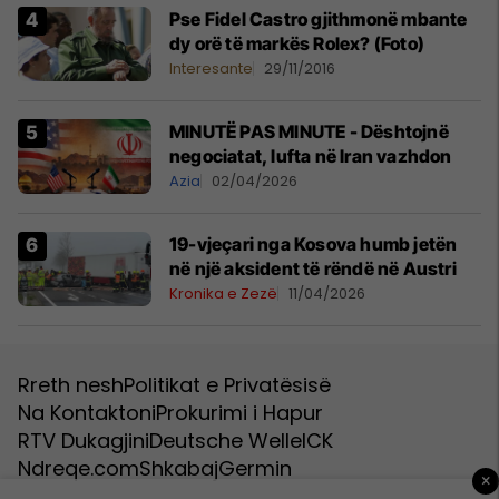
Pse Fidel Castro gjithmonë mbante
dy orë të markës Rolex? (Foto)
Interesante
29/11/2016
MINUTË PAS MINUTE - Dështojnë
negociatat, lufta në Iran vazhdon
Azia
02/04/2026
19-vjeçari nga Kosova humb jetën
në një aksident të rëndë në Austri
Kronika e Zezë
11/04/2026
Rreth nesh
Politikat e Privatësisë
Na Kontaktoni
Prokurimi i Hapur
RTV Dukagjini
Deutsche Welle
ICK
Ndreqe.com
Shkabaj
Germin
×