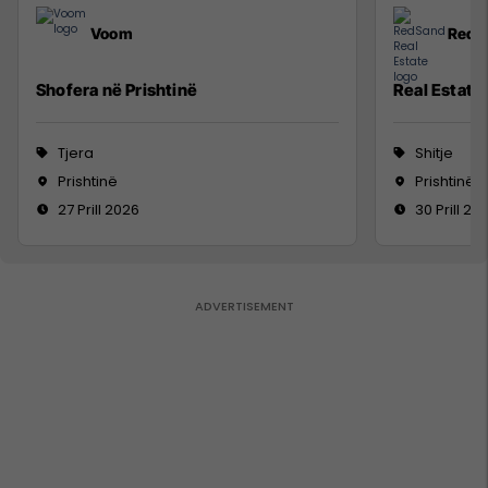
Voom
RedS
Shofera në Prishtinë
Real Estate
Tjera
Shitje
Prishtinë
Prishtinë
27 Prill 2026
30 Prill 20