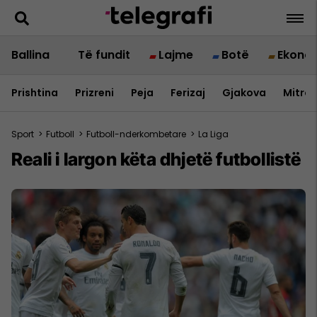
Ballina
Të fundit
Lajme
Botë
Ekono
Prishtina
Prizreni
Peja
Ferizaj
Gjakova
Mitrov
Sport
>
Futboll
>
Futboll-nderkombetare
>
La Liga
Reali i largon këta dhjetë futbollistë