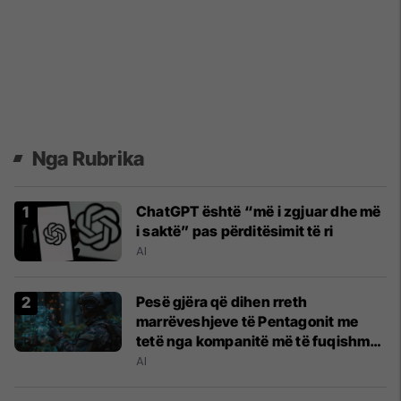
Nga Rubrika
ChatGPT është “më i zgjuar dhe më
i saktë” pas përditësimit të ri
AI
Pesë gjëra që dihen rreth
marrëveshjeve të Pentagonit me
tetë nga kompanitë më të fuqishme
të teknologjisë
AI