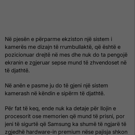
Në pjesën e përparme ekziston një sistem i
kamerës me dizajn të rrumbullaktë, që është e
pozicionuar drejtë në mes dhe nuk do ta pengojë
ekranin e zgjeruar sepse mund të zhvendoset në
të djathtë.
Në anën e pasme ju do të gjeni një sistem
kamerash në këndin e sipërm të djathtë.
Për fat të keq, ende nuk ka detaje për llojin e
procesorit ose memorien që mund të prisni, por
jeni të sigurtë që Samsung ka shumë të ngjarë të
zgjedhë hardware-in premium nëse pajisja shkon