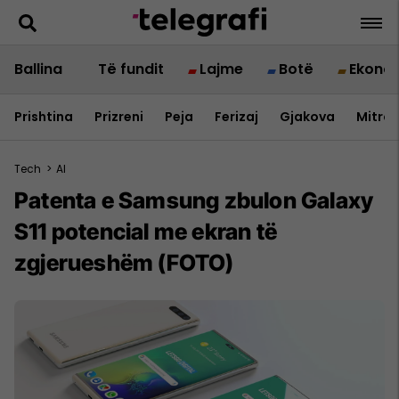
Ballina
Të fundit
Lajme
Botë
Ekono
Prishtina
Prizreni
Peja
Ferizaj
Gjakova
Mitrov
Tech
>
AI
Patenta e Samsung zbulon Galaxy
S11 potencial me ekran të
zgjerueshëm (FOTO)