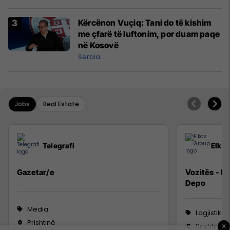
Kërcënon Vuçiq: Tani do të kishim
me çfarë të luftonim, por duam paqe
në Kosovë
Serbia
Jobs
Real Estate
Telegrafi
Elko
Gazetar/e
Vozitës - K
Depo
Media
Logjistikë
Prishtinë
Prishtinë
×