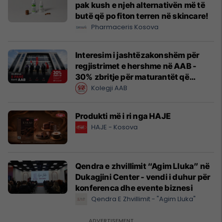
pak kush e njeh alternativën më të
butë që po fiton terren në skincare!
Pharmaceris Kosova
Interesim i jashtëzakonshëm për
regjistrimet e hershme në AAB -
30% zbritje për maturantët që
regjistrohen tani
Kolegji AAB
Produkti më i ri nga HAJE
HAJE - Kosova
Qendra e zhvillimit “Agim Lluka” në
Dukagjini Center - vendi i duhur për
konferenca dhe evente biznesi
Qendra E Zhvillimit - "Agim Lluka"