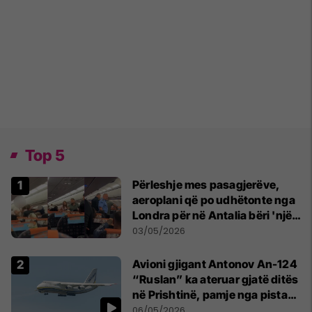
Top 5
Përleshje mes pasagjerëve,
aeroplani që po udhëtonte nga
Londra për në Antalia bëri 'një
ulje emergjente' në Prishtinë
03/05/2026
Avioni gjigant Antonov An-124
“Ruslan” ka ateruar gjatë ditës
në Prishtinë, pamje nga pista
publikohen edhe në rrjete
06/05/2026