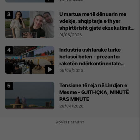
sociale
U martua me të dënuarin me
vdekje, shqiptarja e thyer
shpirtërisht gjatë ekzekutimit
të Broadnax
01/05/2026
Industria ushtarake turke
befasoi botën - prezantoi
raketën ndërkontinentale
vendase
05/05/2026
Tensione të reja në Lindjen e
Mesme - GJITHÇKA, MINUTË
PAS MINUTE
28/04/2026