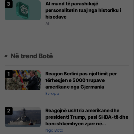
Al mund të parashikojë
personalitetin tuaj nga historiku i
bisedave
AI
Në trend Botë
Reagon Berlini pas njoftimit për
tërheqjen e 5000 trupave
amerikane nga Gjermania
Evropa
Reagojnë ushtria amerikane dhe
presidenti Trump, pasi SHBA-të dhe
Irani shkëmbyen zjarr në
Ngushticën e Hormuzit
Nga Bota