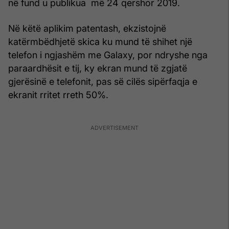
në fund u publikua më 24 qershor 2019.
Në këtë aplikim patentash, ekzistojnë
katërmbëdhjetë skica ku mund të shihet një
telefon i ngjashëm me Galaxy, por ndryshe nga
paraardhësit e tij, ky ekran mund të zgjatë
gjerësinë e telefonit, pas së cilës sipërfaqja e
ekranit rritet rreth 50%.