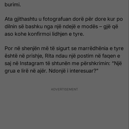
burimi.
Ata gjithashtu u fotografuan dorë për dore kur po
dilnin së bashku nga një ndejë e modës – gjë që
aso kohe konfirmoi lidhjen e tyre.
Por në shenjën më të sigurt se marrëdhënia e tyre
është në prishje, Rita ndau një postim në faqen e
saj në Instagram të shtunën me përshkrimin: “Një
grua e lirë në ajër. Ndonjë i interesuar?"