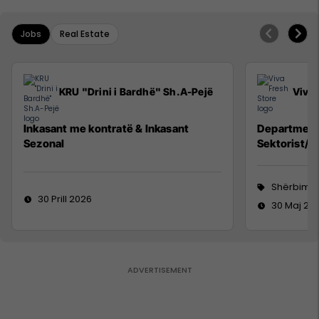
Jobs
Real Estate
KRU "Drini i Bardhë" Sh.A-Pejë
Viva 
Inkasant me kontratë & Inkasant
Department
Sezonal
Sektorist/e
Shërbime 
30 Prill 2026
30 Maj 20