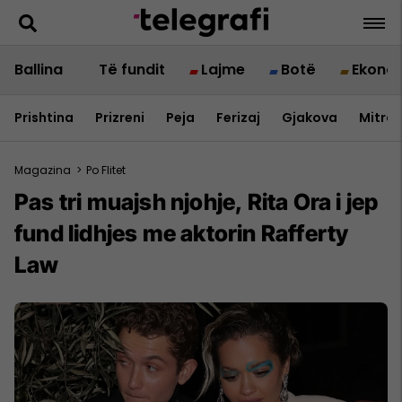
Ballina
Të fundit
Lajme
Botë
Ekono
Prishtina
Prizreni
Peja
Ferizaj
Gjakova
Mitrov
Magazina
>
Po Flitet
Pas tri muajsh njohje, Rita Ora i jep
fund lidhjes me aktorin Rafferty
Law