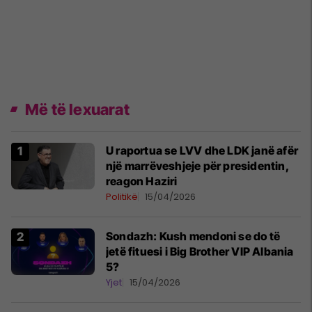
Më të lexuarat
U raportua se LVV dhe LDK janë afër
një marrëveshjeje për presidentin,
reagon Haziri
Politikë
15/04/2026
Sondazh: Kush mendoni se do të
jetë fituesi i Big Brother VIP Albania
5?
Yjet
15/04/2026