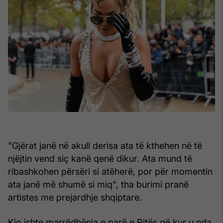
"Gjërat janë në akull derisa ata të kthehen në të
njëjtin vend siç kanë qenë dikur. Ata mund të
ribashkohen përsëri si atëherë, por për momentin
ata janë më shumë si miq", tha burimi pranë
artistes me prejardhje shqiptare.
Kjo ishte marrëdhënia e parë e Ritës që kur u nda