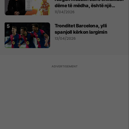
dëme të mëdha, është një
bandë nga Franca
11/04/2026
Tronditet Barcelona, ylli
spanjoll kërkon largimin
13/04/2026