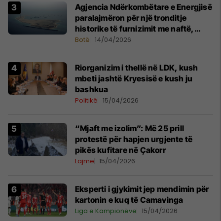
Agjencia Ndërkombëtare e Energjisë
paralajmëron për një tronditje
historike të furnizimit me naftë,
ndërsa lufta me Iranin mbyt tregjet
Botë
14/04/2026
globale
Riorganizim i thellë në LDK, kush
mbeti jashtë Kryesisë e kush ju
bashkua
Politikë
15/04/2026
“Mjaft me izolim”: Më 25 prill
protestë për hapjen urgjente të
pikës kufitare në Çakorr
Lajme
15/04/2026
Eksperti i gjykimit jep mendimin për
kartonin e kuq të Camavinga
Liga e Kampionëve
15/04/2026