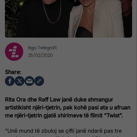
Nga
Telegrafi
25/02/2020
Rita Ora dhe Raff Law janë duke shmangur
artistikisht njëri-tjetrin, pak kohë pasi ata u afruan
me njëri-tjetrin gjatë xhirimeve të filmit “Twist”.
“Unë mund të zbuloj se çifti janë ndarë pas tre