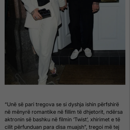
“Unë së pari tregova se si dyshja ishin përfshirë
në mënyrë romantike në fillim të dhjetorit, ndërsa
aktronin së bashku në filmin ‘Twist’, xhirimet e të
cilit përfunduan para disa muajsh”, tregoi më tej