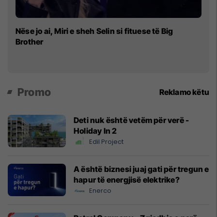
Se
Nëse jo ai, Miri e sheh Selin si fituese të Big
fi
Brother
Promo
Reklamo këtu
Deti nuk është vetëm për verë -
Holiday In 2
Edil Project
A është biznesi juaj gati për tregun e
hapur të energjisë elektrike?
Enerco