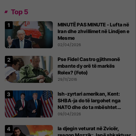
Top 5
MINUTË PAS MINUTE - Lufta në
Iran dhe zhvillimet në Lindjen e
Mesme
02/04/2026
Pse Fidel Castro gjithmonë
mbante dy orë të markës
Rolex? (Foto)
29/11/2016
Ish-zyrtari amerikan, Kent:
SHBA-ja do të largohet nga
NATO dhe do ta mbështet
Izraelin në një luftë të
09/04/2026
mundshme me Turqinë në Siri
Ia djegin veturat në Zvicër,
reagon Mozzik: Janë shkaktuar