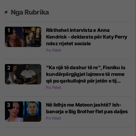
Nga Rubrika
Rikthehet intervista e Anna
Kendrick - deklarata për Katy Perry
ndez rrjetet sociale
Po Flitet
"Ka një të dashur të re", Fisniku iu
kundërpërgjigjet lajmeve të rreme
që po qarkullojnë për jetën e tij
private
Po Flitet
Në lidhje me Mateon jashtë? Ish-
banorja e Big Brother flet pas daljes
Po Flitet