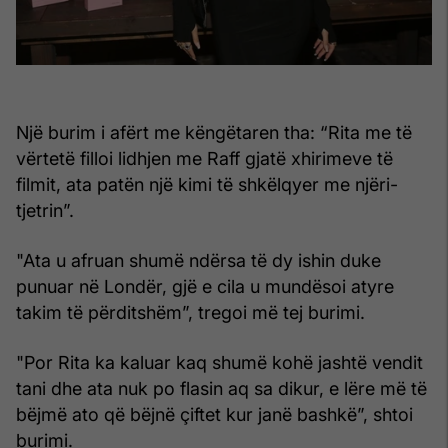
Një burim i afërt me këngëtaren tha: “Rita me të
vërtetë filloi lidhjen me Raff gjatë xhirimeve të
filmit, ata patën një kimi të shkëlqyer me njëri-
tjetrin”.
"Ata u afruan shumë ndërsa të dy ishin duke
punuar në Londër, gjë e cila u mundësoi atyre
takim të përditshëm”, tregoi më tej burimi.
"Por Rita ka kaluar kaq shumë kohë jashtë vendit
tani dhe ata nuk po flasin aq sa dikur, e lëre më të
bëjmë ato që bëjnë çiftet kur janë bashkë”, shtoi
burimi.