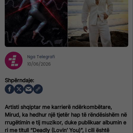
Nga
Telegrafi
10/06/2026
Artisti shqiptar me karrierë ndërkombëtare,
Mirud, ka hedhur një tjetër hap të rëndësishëm në
rrugëtimin e tij muzikor, duke publikuar albumin e
ri me titull “Deadly (Lovin’ You)”, i cili është