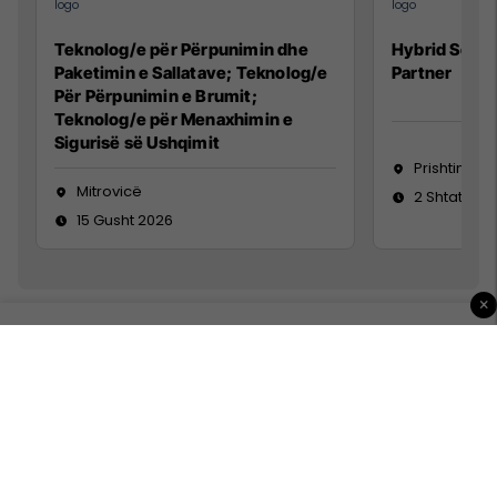
Teknolog/e për Përpunimin dhe
Hybrid Senio
Paketimin e Sallatave; Teknolog/e
Partner
Për Përpunimin e Brumit;
Teknolog/e për Menaxhimin e
Sigurisë së Ushqimit
Prishtinë
Mitrovicë
2 Shtator 2
15 Gusht 2026
×