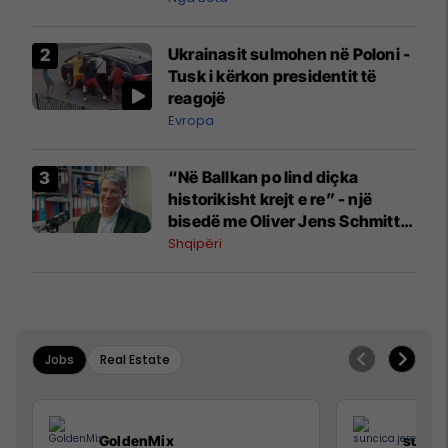
Ukrainasit sulmohen në Poloni -
Tusk i kërkon presidentit të
reagojë
Evropa
“Në Ballkan po lind diçka
historikisht krejt e re” - një
bisedë me Oliver Jens Schmitt
mbi protestat në Shqipëri dhe të
Shqipëri
kaluarën e rajonit
Jobs
Real Estate
GoldenMix
sunci