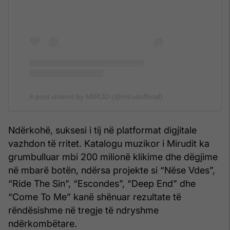
A post shared by MIRUD (@mirudofficial)
Ndërkohë, suksesi i tij në platformat digjitale
vazhdon të rritet. Katalogu muzikor i Mirudit ka
grumbulluar mbi 200 milionë klikime dhe dëgjime
në mbarë botën, ndërsa projekte si “Nëse Vdes”,
“Ride The Sin”, “Escondes”, “Deep End” dhe
“Come To Me” kanë shënuar rezultate të
rëndësishme në tregje të ndryshme
ndërkombëtare.