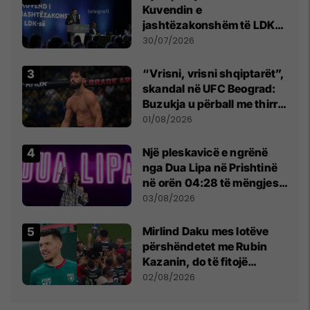
Kuvendin e
jashtëzakonshëm të LDK-
së
30/07/2026
“Vrisni, vrisni shqiptarët”,
skandal në UFC Beograd:
Buzukja u përball me thirrje
anti-shqiptare nga
01/08/2026
tribunat
Një pleskavicë e ngrënë
nga Dua Lipa në Prishtinë
në orën 04:28 të mëngjesit
- dhe bota digjitale serbe
03/08/2026
shpall gjendjen e luftës
Mirlind Daku mes lotëve
përshëndetet me Rubin
Kazanin, do të fitojë
miliona te Spartak Moska
02/08/2026