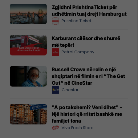
Zgjidhni PrishtinaTicket për
udhëtimin tuaj drejt Hamburgut
Prishtina Ticket
Karburant cilësor dhe shumë
më tepër!
Petrol Company
Russell Crowe në rolin e një
shqiptari në filmin e ri “The Get
Out” në CineStar
Cinestar
"A po takohemi? Veni dihet" –
Një histori që rritet bashkë me
familjet tona
Viva Fresh Store