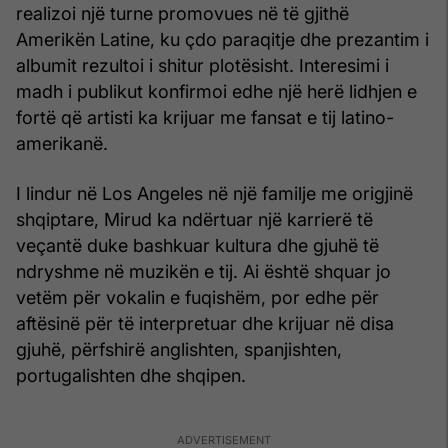
realizoi një turne promovues në të gjithë
Amerikën Latine, ku çdo paraqitje dhe prezantim i
albumit rezultoi i shitur plotësisht. Interesimi i
madh i publikut konfirmoi edhe një herë lidhjen e
fortë që artisti ka krijuar me fansat e tij latino-
amerikanë.
I lindur në Los Angeles në një familje me origjinë
shqiptare, Mirud ka ndërtuar një karrierë të
veçantë duke bashkuar kultura dhe gjuhë të
ndryshme në muzikën e tij. Ai është shquar jo
vetëm për vokalin e fuqishëm, por edhe për
aftësinë për të interpretuar dhe krijuar në disa
gjuhë, përfshirë anglishten, spanjishten,
portugalishten dhe shqipen.