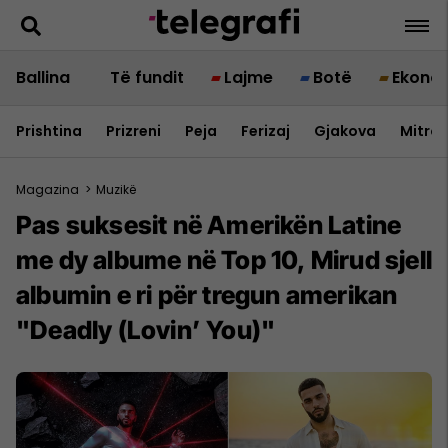
Ballina
Të fundit
Lajme
Botë
Ekono
Prishtina
Prizreni
Peja
Ferizaj
Gjakova
Mitrov
Magazina
>
Muzikë
Pas suksesit në Amerikën Latine
me dy albume në Top 10, Mirud sjell
albumin e ri për tregun amerikan
"Deadly (Lovin’ You)"