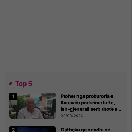
Top 5
Ftohet nga prokuroria e
Kosovës për krime lufte,
ish-gjenerali serb thotë se
dikush e tradhtoi në
02/08/2026
Beograd
Gjithçka që ndodhi në