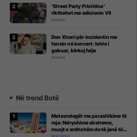
'Street Party Prishtina'
rikthehet me edicionin VII
Muzikë
Don Xhoni për incidentin me
fansin në koncert: Ishte i
gabuar, kërkoj falje
Muzikë
Në trend Botë
Meteorologët me parashikime të
reja: Ndryshime ekstreme,
muajt e ardhshëm do të jenë të
pazakontë
Nga Bota