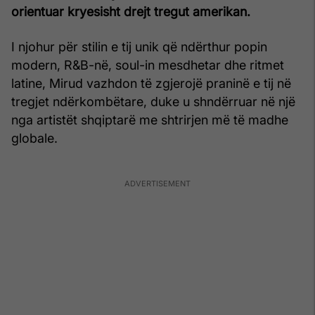
orientuar kryesisht drejt tregut amerikan.
I njohur për stilin e tij unik që ndërthur popin
modern, R&B-në, soul-in mesdhetar dhe ritmet
latine, Mirud vazhdon të zgjerojë praninë e tij në
tregjet ndërkombëtare, duke u shndërruar në një
nga artistët shqiptarë me shtrirjen më të madhe
globale.