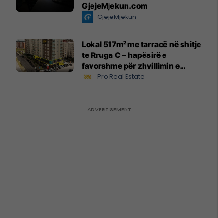
GjejeMjekun.com
GjejeMjekun
Lokal 517m² me tarracë në shitje
te Rruga C – hapësirë e
favorshme për zhvillimin e
biznesit #15796
Pro Real Estate