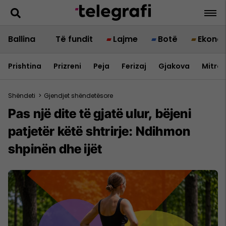
Ballina
Të fundit
Lajme
Botë
Ekono
Prishtina
Prizreni
Peja
Ferizaj
Gjakova
Mitrov
Shëndeti
>
Gjendjet shëndetësore
Pas një dite të gjatë ulur, bëjeni
patjetër këtë shtrirje: Ndihmon
shpinën dhe ijët