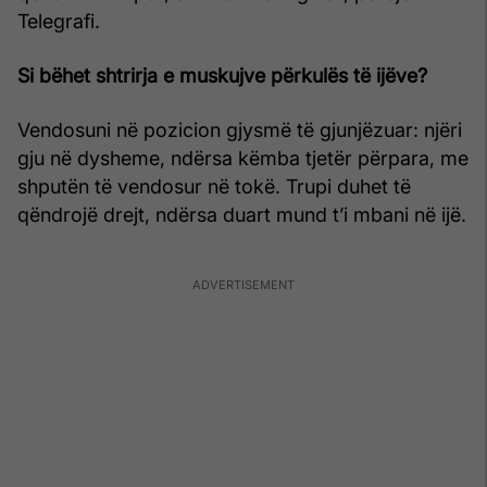
Telegrafi.
Si bëhet shtrirja e muskujve përkulës të ijëve?
Vendosuni në pozicion gjysmë të gjunjëzuar: njëri
gju në dysheme, ndërsa këmba tjetër përpara, me
shputën të vendosur në tokë. Trupi duhet të
qëndrojë drejt, ndërsa duart mund t’i mbani në ijë.