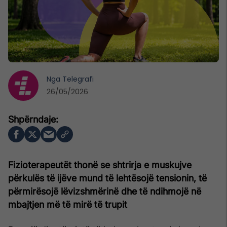
Nga
Telegrafi
26/05/2026
Fizioterapeutët thonë se shtrirja e muskujve
përkulës të ijëve mund të lehtësojë tensionin, të
përmirësojë lëvizshmërinë dhe të ndihmojë në
mbajtjen më të mirë të trupit