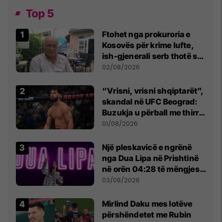
Top 5
Ftohet nga prokuroria e
Kosovës për krime lufte,
ish-gjenerali serb thotë se
dikush e tradhtoi në
02/08/2026
Beograd
“Vrisni, vrisni shqiptarët”,
skandal në UFC Beograd:
Buzukja u përball me thirrje
anti-shqiptare nga
01/08/2026
tribunat
Një pleskavicë e ngrënë
nga Dua Lipa në Prishtinë
në orën 04:28 të mëngjesit
- dhe bota digjitale serbe
03/08/2026
shpall gjendjen e luftës
Mirlind Daku mes lotëve
përshëndetet me Rubin