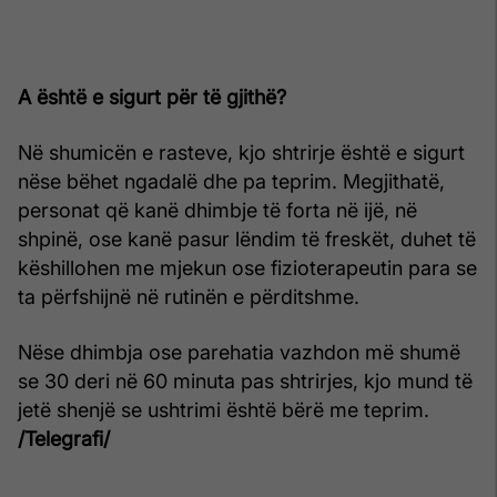
A është e sigurt për të gjithë?
Në shumicën e rasteve, kjo shtrirje është e sigurt
nëse bëhet ngadalë dhe pa teprim. Megjithatë,
personat që kanë dhimbje të forta në ijë, në
shpinë, ose kanë pasur lëndim të freskët, duhet të
këshillohen me mjekun ose fizioterapeutin para se
ta përfshijnë në rutinën e përditshme.
Nëse dhimbja ose parehatia vazhdon më shumë
se 30 deri në 60 minuta pas shtrirjes, kjo mund të
jetë shenjë se ushtrimi është bërë me teprim.
/Telegrafi/