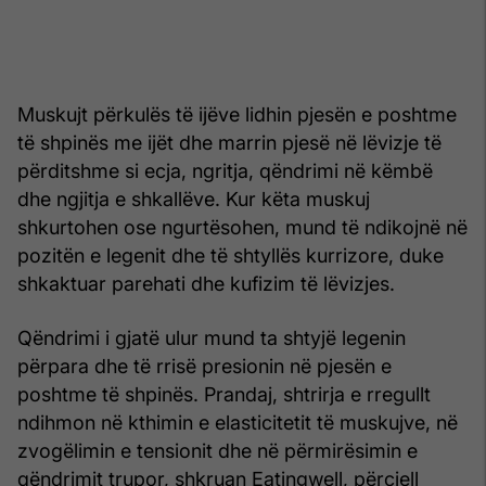
Muskujt përkulës të ijëve lidhin pjesën e poshtme
të shpinës me ijët dhe marrin pjesë në lëvizje të
përditshme si ecja, ngritja, qëndrimi në këmbë
dhe ngjitja e shkallëve. Kur këta muskuj
shkurtohen ose ngurtësohen, mund të ndikojnë në
pozitën e legenit dhe të shtyllës kurrizore, duke
shkaktuar parehati dhe kufizim të lëvizjes.
Qëndrimi i gjatë ulur mund ta shtyjë legenin
përpara dhe të rrisë presionin në pjesën e
poshtme të shpinës. Prandaj, shtrirja e rregullt
ndihmon në kthimin e elasticitetit të muskujve, në
zvogëlimin e tensionit dhe në përmirësimin e
qëndrimit trupor, shkruan Eatingwell, përcjell