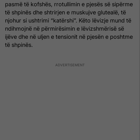
pasmë të kofshës, rrotullimin e pjesës së sipërme
të shpinës dhe shtrirjen e muskujve glutealë, të
njohur si ushtrimi “katërshi”. Këto lëvizje mund të
ndihmojnë në përmirësimin e lëvizshmërisë së
ijëve dhe në uljen e tensionit në pjesën e poshtme
të shpinës.