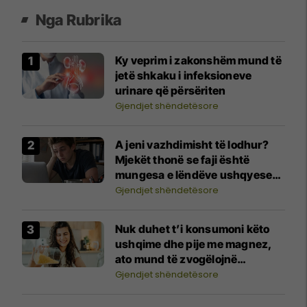
Nga Rubrika
Ky veprim i zakonshëm mund të
jetë shkaku i infeksioneve
urinare që përsëriten
Gjendjet shëndetësore
A jeni vazhdimisht të lodhur?
Mjekët thonë se faji është
mungesa e lëndëve ushqyese
kryesore
Gjendjet shëndetësore
Nuk duhet t’i konsumoni këto
ushqime dhe pije me magnez,
ato mund të zvogëlojnë
përthithjen e tij
Gjendjet shëndetësore