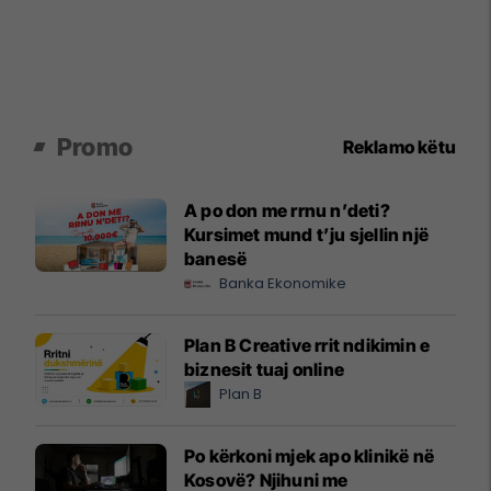
Promo
Reklamo këtu
A po don me rrnu n’deti?
Kursimet mund t’ju sjellin një
banesë
Banka Ekonomike
Plan B Creative rrit ndikimin e
biznesit tuaj online
Plan B
Po kërkoni mjek apo klinikë në
Kosovë? Njihuni me