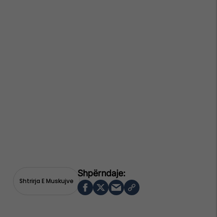
Shtrirja E Muskujve