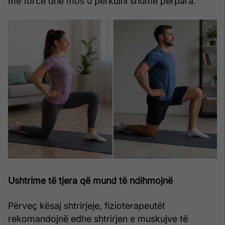
me forcë dhe mos u përkulni shumë përpara.
Ushtrime të tjera që mund të ndihmojnë
Përveç kësaj shtrirjeje, fizioterapeutët
rekomandojnë edhe shtrirjen e muskujve të