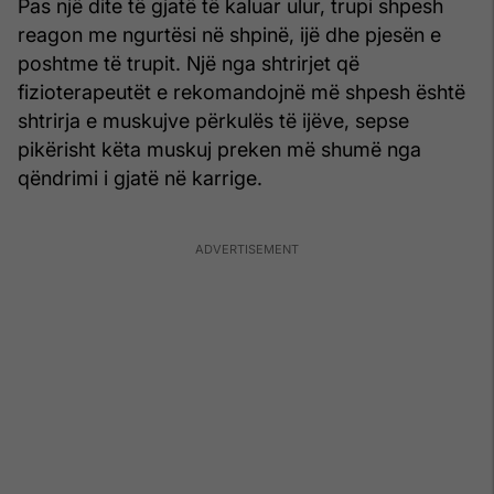
Pas një dite të gjatë të kaluar ulur, trupi shpesh
reagon me ngurtësi në shpinë, ijë dhe pjesën e
poshtme të trupit. Një nga shtrirjet që
fizioterapeutët e rekomandojnë më shpesh është
shtrirja e muskujve përkulës të ijëve, sepse
pikërisht këta muskuj preken më shumë nga
qëndrimi i gjatë në karrige.