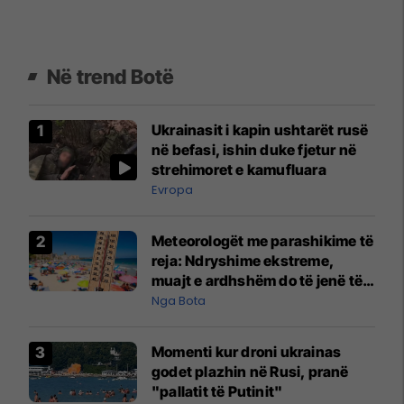
Në trend Botë
Ukrainasit i kapin ushtarët rusë
në befasi, ishin duke fjetur në
strehimoret e kamufluara
Evropa
Meteorologët me parashikime të
reja: Ndryshime ekstreme,
muajt e ardhshëm do të jenë të
pazakontë
Nga Bota
Momenti kur droni ukrainas
godet plazhin në Rusi, pranë
"pallatit të Putinit"