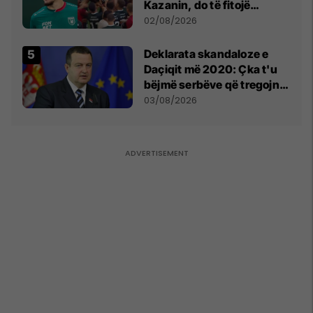
Kazanin, do të fitojë
miliona te Spartak Moska
02/08/2026
​Deklarata skandaloze e
Daçiqit më 2020: Çka t'u
bëjmë serbëve që tregojnë
ku janë varrosur shqiptarët
03/08/2026
në Serbi