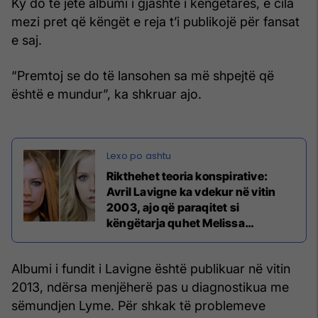
Ky do të jetë albumi i gjashtë i këngëtares, e cila
mezi pret që këngët e reja t’i publikojë për fansat
e saj.
“Premtoj se do të lansohen sa më shpejtë që
është e mundur”, ka shkruar ajo.
Rikthehet teoria konspirative:
Avril Lavigne ka vdekur në vitin
2003, ajo që paraqitet si
këngëtarja quhet Melissa
Vandella (Foto/Video)
Albumi i fundit i Lavigne është publikuar në vitin
2013, ndërsa menjëherë pas u diagnostikua me
sëmundjen Lyme. Për shkak të problemeve