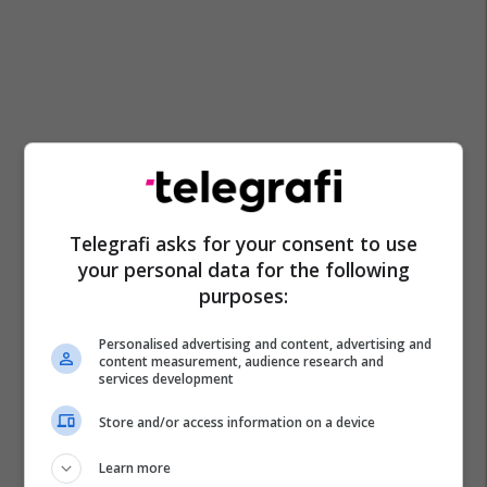
Telegrafi asks for your consent to use
your personal data for the following
purposes:
Personalised advertising and content, advertising and
content measurement, audience research and
services development
Store and/or access information on a device
Sëmundja Lyme
Avril Lavigne
Learn more