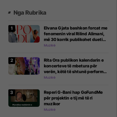
Nga Rubrika
Elvana Gjata bashkon forcat me
fenomenin viral Rilind Alimani,
më 30 korrik publikohet dueti
"Po du"
Muzikë
Rita Ora publikon kalendarin e
koncerteve të mbetura për
verën, këtë të shtunë performon
në Ohër - ende pak kohë për të
Muzikë
blerë biletat
Reperi G-Bani hap GoFundMe
për projektin e tij më të ri
muzikor
Muzikë