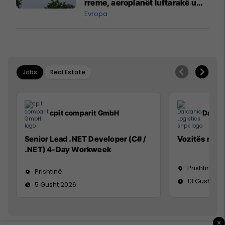
rreme, aeroplanët luftarakë u
ngritën në ajër për të
Evropa
interceptuar fluturaken e Qatar
Airways që po shkonte drejt
Mançesterit
Jobs
Real Estate
cpit comparit GmbH
Dardan
Senior Lead .NET Developer (C# /
Vozitës me K
.NET) 4-Day Workweek
Prishtinë
Prishtinë
13 Gusht 20
5 Gusht 2026
×