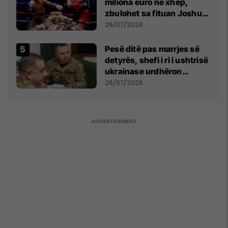
miliona euro në xhep,
zbulohet sa fituan Joshua
e Prenga
26/07/2026
Pesë ditë pas marrjes së
detyrës, shefi i ri i ushtrisë
ukrainase urdhëron
kontroll të madh
26/07/2026