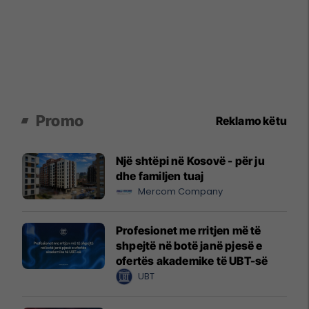
Promo
Reklamo këtu
Një shtëpi në Kosovë - për ju
dhe familjen tuaj
Mercom Company
Profesionet me rritjen më të
shpejtë në botë janë pjesë e
ofertës akademike të UBT-së
UBT