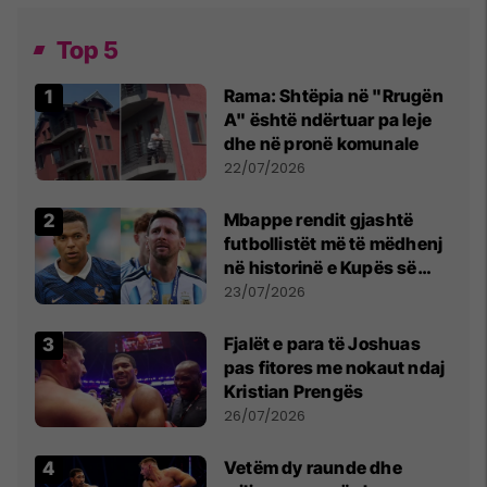
Top 5
Rama: Shtëpia në "Rrugën
A" është ndërtuar pa leje
dhe në pronë komunale
22/07/2026
Mbappe rendit gjashtë
futbollistët më të mëdhenj
në historinë e Kupës së
Botës, Messi mbetet i dyti
23/07/2026
Fjalët e para të Joshuas
pas fitores me nokaut ndaj
Kristian Prengës
26/07/2026
Vetëm dy raunde dhe