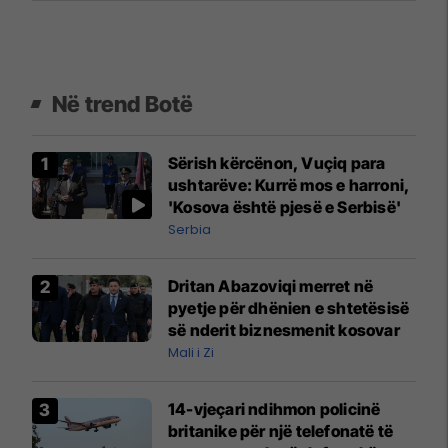
Në trend Botë
Sërish kërcënon, Vuçiq para
ushtarëve: Kurrë mos e harroni,
'Kosova është pjesë e Serbisë'
Serbia
Dritan Abazoviqi merret në
pyetje për dhënien e shtetësisë
së nderit biznesmenit kosovar
Mali i Zi
14-vjeçari ndihmon policinë
britanike për një telefonatë të