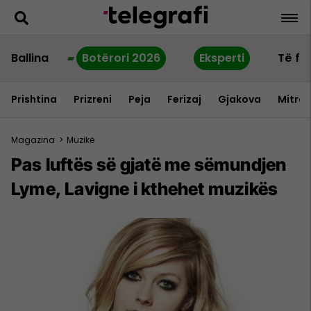
Ballina
Botërori 2026
Eksperti
Të fu
Prishtina
Prizreni
Peja
Ferizaj
Gjakova
Mitrov
Magazina
>
Muzikë
Pas luftës së gjatë me sëmundjen
Lyme, Lavigne i kthehet muzikës