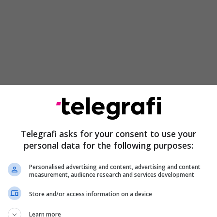
arë me Zvicrën në fillim të ciklit kualifikues, po
sjellë një dëshpërim shumë të madh te tifozëve,
a përfunduar ky cikël kualifikues mund të themi
Telegrafi asks for your consent to use your
jta nuk ka qenë edhe te trajneri dhe lojtarët”.
personal data for the following purposes:
se menjëherë pas tri ditëve, dallimi ishte shumë i
Personalised advertising and content, advertising and content
measurement, audience research and services development
me Zvicrën dhe pastaj te fitorja me Suedinë, ku
yshimi i rreshtimit që për mua ka qenë çelësi i
Store and/or access information on a device
o kualifikuese”.
Learn more