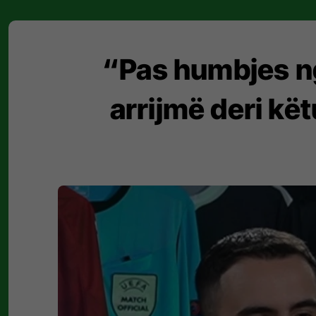
“Pas humbjes ng
arrijmë deri kë