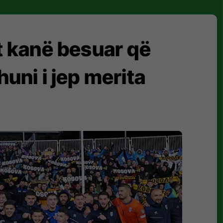
t kanë besuar që
uni i jep merita