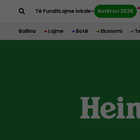
Të Fundit
Lajme lokale
Botërori 2026
Ballina
Lajme
Botë
Ekonomi
T