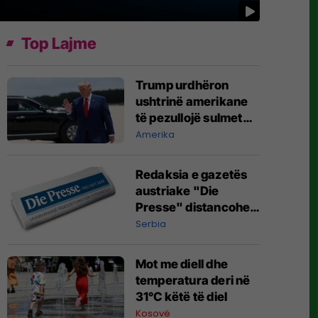
Top Lajme
Trump urdhëron
ushtrinë amerikane
të pezullojë sulmet
ndaj Iranit, raportojnë
Amerika
mediat amerikane
Redaksia e gazetës
austriake "Die
Presse" distancohet
nga intervista e
Serbia
drejtorit të
përgjithshëm Rainer
Mot me diell dhe
Novak me autokratin
temperatura deri në
serb Vuçiq
31°C këtë të diel
Kosovë