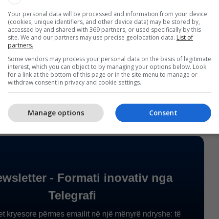
me atë ndryshim të sistemit na ka mundësuar që
Your personal data will be processed and information from your device
 të pësuar ndaj Zvicrës, e tha Shkumbini që deri në
(cookies, unique identifiers, and other device data) may be stored by,
accessed by and shared with 369 partners, or used specifically by this
ësuam vetëm një gol, pastaj këtu kanë merita
site. We and our partners may use precise geolocation data.
List of
partners.
 reja te kombëtarja”, ka thënë Maxhuni.
Some vendors may process your personal data on the basis of legitimate
interest, which you can object to by managing your options below. Look
të me gazetarët e Telegrafit mund ta ndiqni në
for a link at the bottom of this page or in the site menu to manage or
withdraw consent in privacy and cookie settings.
të Telegrafit në YouTube./
Telegrafi
/
Manage options
Consent