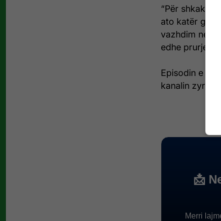
“Për shkak se 
ato katër gola
vazhdim ne e p
edhe prurjet e
Episodin e plo
kanalin zyrtar 