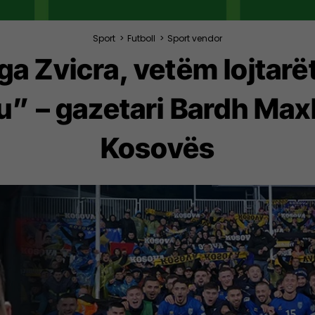
Sport
>
Futboll
>
Sport vendor
a Zvicra, vetëm lojtarë
tu” – gazetari Bardh Maxh
Kosovës