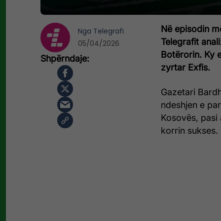
Në episodin më
Nga
Telegrafi
Telegrafit anal
05/04/2026
Botërorin. Ky 
zyrtar Exfis.
Gazetari Bardh
ndeshjen e par
Kosovës, pasi 
korrin sukses.