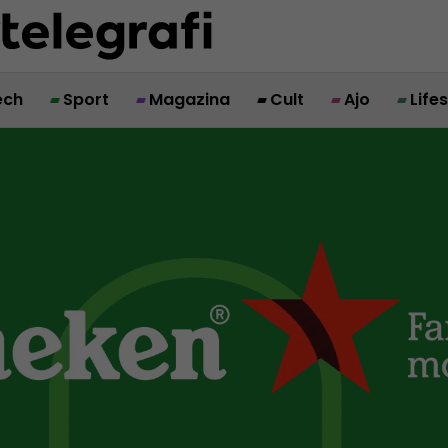
ech
Sport
Magazina
Cult
Ajo
Life