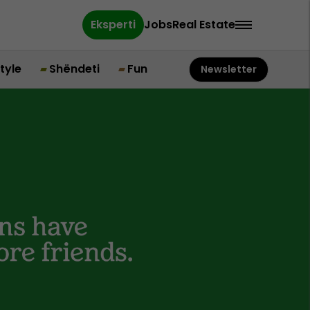
Eksperti
Jobs
Real Estate
style
Shëndeti
Fun
Newsletter