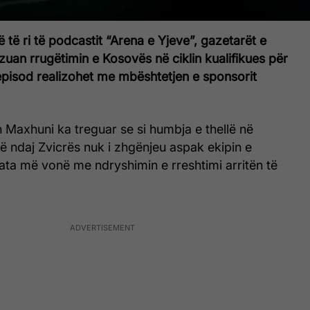
 të ri të podcastit “Arena e Yjeve”, gazetarët e
izuan rrugëtimin e Kosovës në ciklin kualifikues për
episod realizohet me mbështetjen e sponsorit
 Maxhuni ka treguar se si humbja e thellë në
ë ndaj Zvicrës nuk i zhgënjeu aspak ekipin e
ata më vonë me ndryshimin e rreshtimi arritën të