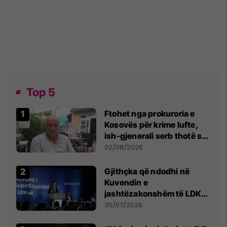
Top 5
Ftohet nga prokuroria e
Kosovës për krime lufte,
ish-gjenerali serb thotë se
dikush e tradhtoi në
02/08/2026
Beograd
Gjithçka që ndodhi në
Kuvendin e
jashtëzakonshëm të LDK-
së
30/07/2026