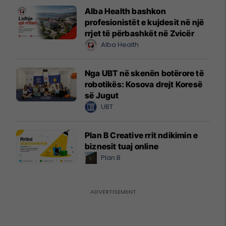
Alba Health bashkon
profesionistët e kujdesit në një
rrjet të përbashkët në Zvicër
Alba Health
Nga UBT në skenën botërore të
robotikës: Kosova drejt Koresë
së Jugut
UBT
Plan B Creative rrit ndikimin e
biznesit tuaj online
Plan B