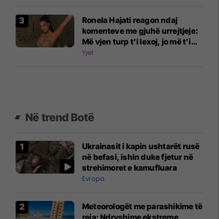
me këmbë
Ronela Hajati reagon ndaj
komenteve me gjuhë urrejtjeje:
Më vjen turp t’i lexoj, jo më t’i
shkruaj
Yjet
Në trend Botë
Ukrainasit i kapin ushtarët rusë
në befasi, ishin duke fjetur në
strehimoret e kamufluara
Evropa
Meteorologët me parashikime të
reja: Ndryshime ekstreme,