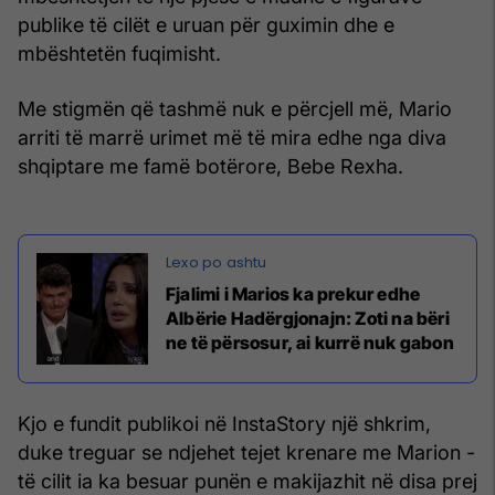
publike të cilët e uruan për guximin dhe e
mbështetën fuqimisht.
Me stigmën që tashmë nuk e përcjell më, Mario
arriti të marrë urimet më të mira edhe nga diva
shqiptare me famë botërore, Bebe Rexha.
Fjalimi i Marios ka prekur edhe
Albërie Hadërgjonajn: Zoti na bëri
ne të përsosur, ai kurrë nuk gabon
Kjo e fundit publikoi në InstaStory një shkrim,
duke treguar se ndjehet tejet krenare me Marion -
të cilit ia ka besuar punën e makijazhit në disa prej