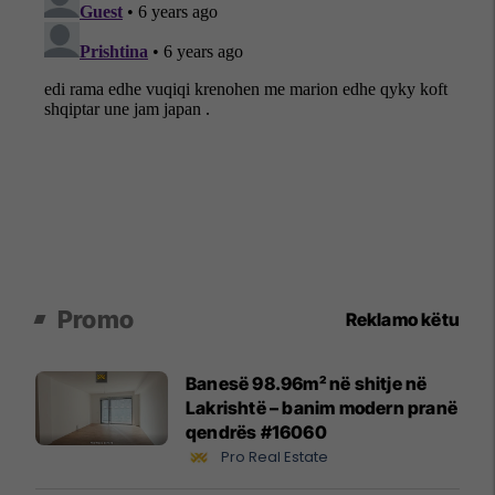
Promo
Reklamo këtu
Banesë 98.96m² në shitje në
Lakrishtë – banim modern pranë
qendrës #16060
Pro Real Estate