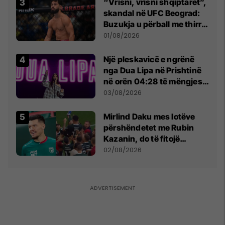
“Vrisni, vrisni shqiptarët”,
skandal në UFC Beograd:
Buzukja u përball me thirrje
anti-shqiptare nga
01/08/2026
tribunat
Një pleskavicë e ngrënë
nga Dua Lipa në Prishtinë
në orën 04:28 të mëngjesit
- dhe bota digjitale serbe
03/08/2026
shpall gjendjen e luftës
Mirlind Daku mes lotëve
përshëndetet me Rubin
Kazanin, do të fitojë
miliona te Spartak Moska
02/08/2026