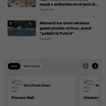
muajt e ardhshëm do të jenë të
pazakontë
Nga Bota
Momenti kur droni ukrainas
godet plazhin në Rusi, pranë
"pallatit të Putinit"
Evropa
Jobs
Real Estate
Viva Fresh Store
Viva F
Pranues Malli
Arkatare