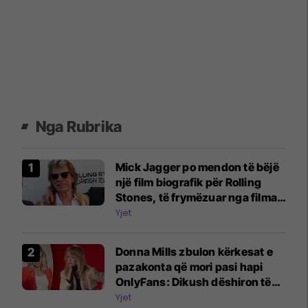
Nga Rubrika
Mick Jagger po mendon të bëjë
një film biografik për Rolling
Stones, të frymëzuar nga filmat
e Beatles
Yjet
Donna Mills zbulon kërkesat e
pazakonta që mori pasi hapi
OnlyFans: Dikush dëshiron të
më shohë duke shtypur rrush
Yjet