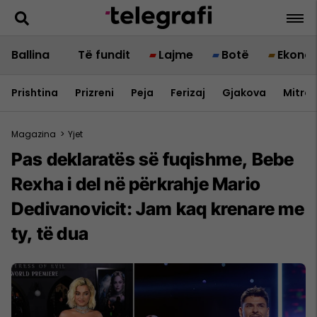
Ballina
Të fundit
Lajme
Botë
Ekono
Prishtina
Prizreni
Peja
Ferizaj
Gjakova
Mitrov
Magazina
>
Yjet
Pas deklaratës së fuqishme, Bebe
Rexha i del në përkrahje Mario
Dedivanovicit: Jam kaq krenare me
ty, të dua