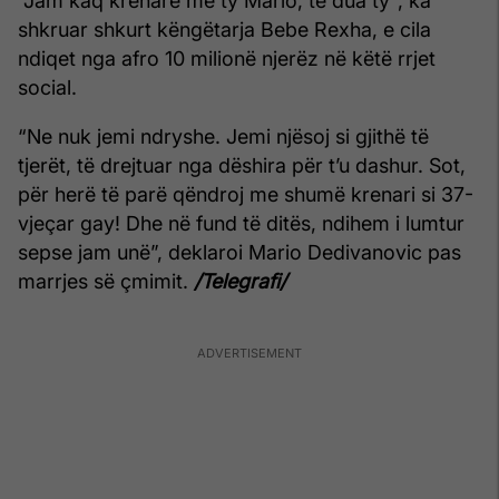
"Jam kaq krenare me ty Mario, të dua ty", ka
shkruar shkurt këngëtarja Bebe Rexha, e cila
ndiqet nga afro 10 milionë njerëz në këtë rrjet
social.
“Ne nuk jemi ndryshe. Jemi njësoj si gjithë të
tjerët, të drejtuar nga dëshira për t’u dashur. Sot,
për herë të parë qëndroj me shumë krenari si 37-
vjeçar gay! Dhe në fund të ditës, ndihem i lumtur
sepse jam unë”, deklaroi Mario Dedivanovic pas
marrjes së çmimit.
/Telegrafi/