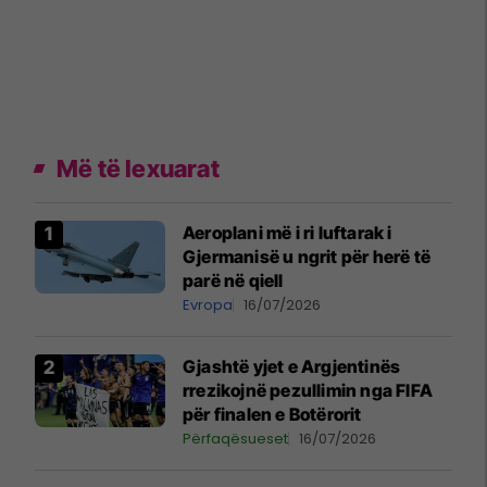
Më të lexuarat
Aeroplani më i ri luftarak i
Gjermanisë u ngrit për herë të
parë në qiell
Evropa
16/07/2026
Gjashtë yjet e Argjentinës
rrezikojnë pezullimin nga FIFA
për finalen e Botërorit
Përfaqësueset
16/07/2026