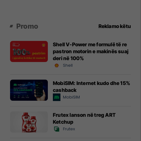
Promo
Reklamo këtu
Shell V-Power me formulë të re
pastron motorin e makinës suaj
deri në 100%
Shell
MobiSIM: Internet kudo dhe 15%
cashback
MobiSIM
Frutex lanson në treg ART
Ketchup
Frutex