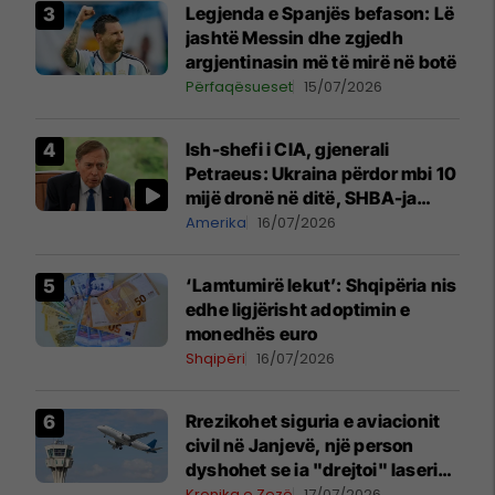
Legjenda e Spanjës befason: Lë
jashtë Messin dhe zgjedh
argjentinasin më të mirë në botë
Përfaqësueset
15/07/2026
Ish-shefi i CIA, gjenerali
Petraeus: Ukraina përdor mbi 10
mijë dronë në ditë, SHBA-ja
mbetet shumë prapa në
Amerika
16/07/2026
prodhim
‘Lamtumirë lekut’: Shqipëria nis
edhe ligjërisht adoptimin e
monedhës euro
Shqipëri
16/07/2026
Rrezikohet siguria e aviacionit
civil në Janjevë, një person
dyshohet se ia "drejtoi" laserin
e gjelbër
Kronika e Zezë
17/07/2026