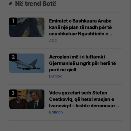
Në trend Botë
Emiratet e Bashkuara Arabe
kanë një plan të madh për të
anashkaluar Ngushticën e
Hormuzit
Azia
Aeroplani më i ri luftarak i
Gjermanisë u ngrit për herë të
parë në qiell
Evropa
Vdes gazetari serb Stefan
Cvetkoviq, që hetoi vrasjen e
Ivanoviqit – kishte denoncuar
kërcënime ndaj vëllezërve
Ballkan
Vuçiq