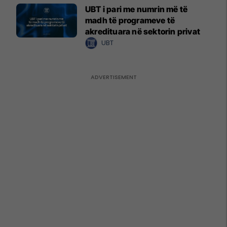
UBT i pari me numrin më të
madh të programeve të
akredituara në sektorin privat
UBT