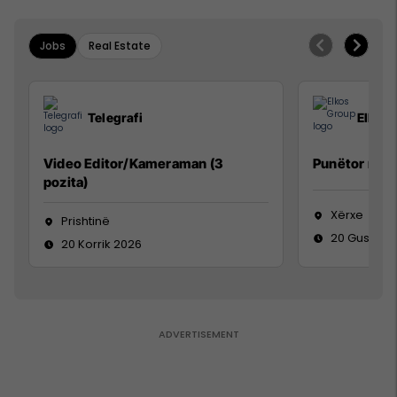
Jobs
Real Estate
Telegrafi
Elkos
Video Editor/Kameraman (3
Punëtor në 
pozita)
Xërxe
Prishtinë
20 Gusht 2
20 Korrik 2026