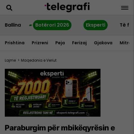
Ballina
Botërori 2026
Eksperti
Të fu
Prishtina
Prizreni
Peja
Ferizaj
Gjakova
Mitrov
Lajme
>
Maqedonia e Veriut
Paraburgim për mbikëqyrësin e