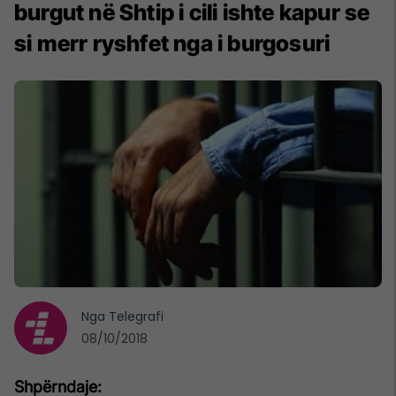
burgut në Shtip i cili ishte kapur se
si merr ryshfet nga i burgosuri
Nga
Telegrafi
08/10/2018