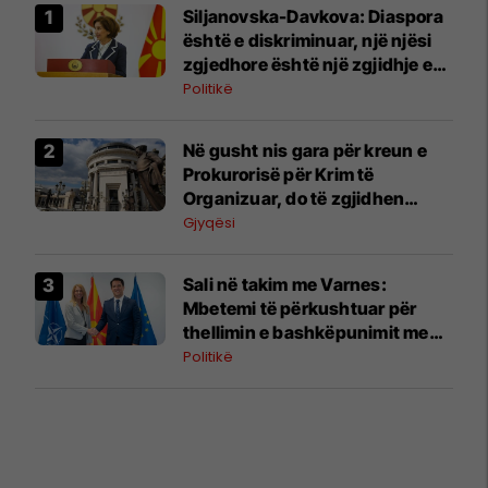
Siljanovska-Davkova: Diaspora
është e diskriminuar, një njësi
zgjedhore është një zgjidhje e
mirë
Politikë
Në gusht nis gara për kreun e
Prokurorisë për Krim të
Organizuar, do të zgjidhen
drejtues të rinj edhe në disa
Gjyqësi
prokurori
Sali në takim me Varnes:
Mbetemi të përkushtuar për
thellimin e bashkëpunimit me
Shtetet e Bashkuara
Politikë