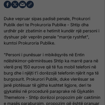
Duke vepruar sipas padisë penale, Prokurori
Publik deri te Prokuroria Publike - Shtip dha
urdhër për zbatimin e hetimit kundër një personi i
dyshuar për veprën penale "marrje ryshfet",
kumtoi Prokuroria Publike.
"Personi i punësuar i mbikëqyrës në Entin
ndëshkimor-përmirësues Shtip ka marrë para në
vlerë prej 150 eurove që të fus mobil telefoni në
burg dhe i njëjti t'i dorëzojë telefonin njërit nga të
burgosurit. Prokurori Publik, duke vlerësuar se
janë plotësuar të gjitha kushtet ligjore, deri te
gjykatësi në procedurë paraprake në Gjykatën
Themelore - Shtip dorëzoi propozim për caktimin
e masës paraburgim, propozim që është pranuar