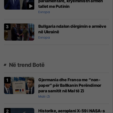
parlamentare, kryeministri armen
tallet me Putinin
Evropa
Bullgaria ndalon dërgimin e armëve
në Ukrainë
Evropa
Në trend Botë
Gjermania dhe Franca me “non-
paper” për Ballkanin Perëndimor
para samitit në Mal të Zi
Mali i Zi
Historike, aeroplani X-59 i NASA-s