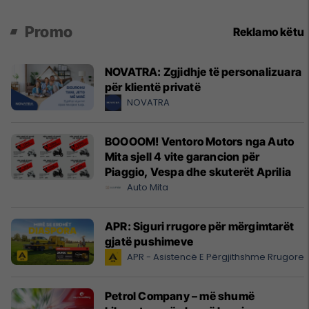
Promo
Reklamo këtu
NOVATRA: Zgjidhje të personalizuara
për klientë privatë
NOVATRA
BOOOOM! Ventoro Motors nga Auto
Mita sjell 4 vite garancion për
Piaggio, Vespa dhe skuterët Aprilia
Auto Mita
APR: Siguri rrugore për mërgimtarët
gjatë pushimeve
APR - Asistencë E Përgjithshme Rrugore
Petrol Company – më shumë