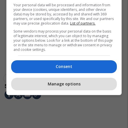
Your personal data will be processed and information from
your device (cookies, unique identifiers, and other device
data) may be stored by, accessed by and shared with 369
partners, or used specifically by this site. We and our partners
may use precise geolocation data.
List of partners.
Some vendors may process your personal data on the basis
of legitimate interest, which you can object to by managing
your options below. Look for a link at the bottom of this page
or in the site menu to manage or withdraw consent in privacy
and cookie settings.
Consent
Kriza Në Ukrainë
Ukraina
Rusia
Manage options