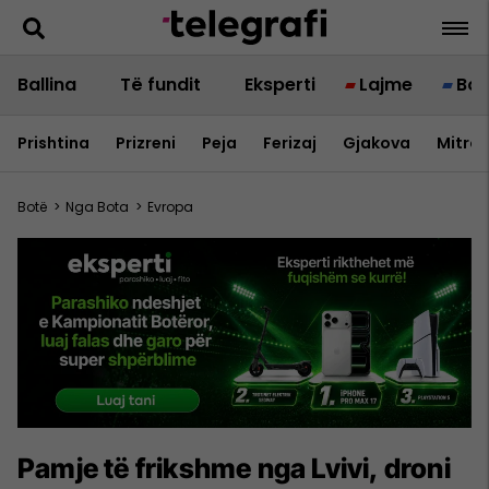
Ballina
Të fundit
Eksperti
Lajme
Bot
Prishtina
Prizreni
Peja
Ferizaj
Gjakova
Mitrov
Botë
>
Nga Bota
>
Evropa
Pamje të frikshme nga Lvivi, droni