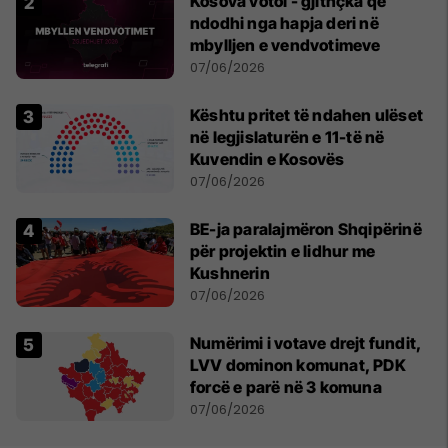
Kosova votoi - gjithçka që
ndodhi nga hapja deri në
mbylljen e vendvotimeve
07/06/2026
Kështu pritet të ndahen ulëset
në legjislaturën e 11-të në
Kuvendin e Kosovës
07/06/2026
BE-ja paralajmëron Shqipërinë
për projektin e lidhur me
Kushnerin
07/06/2026
Numërimi i votave drejt fundit,
LVV dominon komunat, PDK
forcë e parë në 3 komuna
07/06/2026