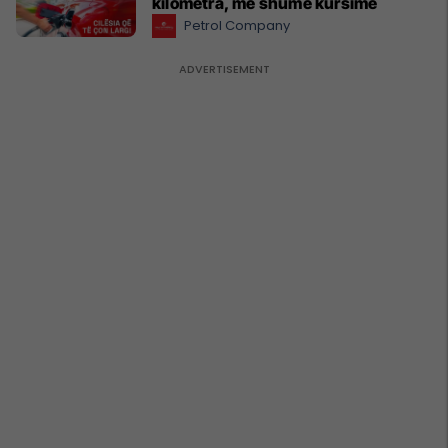
kilometra, më shumë kursime
Petrol Company