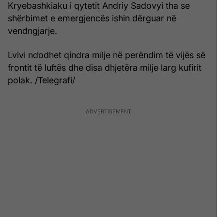
Kryebashkiaku i qytetit Andriy Sadovyi tha se
shërbimet e emergjencës ishin dërguar në
vendngjarje.
Lvivi ndodhet qindra milje në perëndim të vijës së
frontit të luftës dhe disa dhjetëra milje larg kufirit
polak. /Telegrafi/