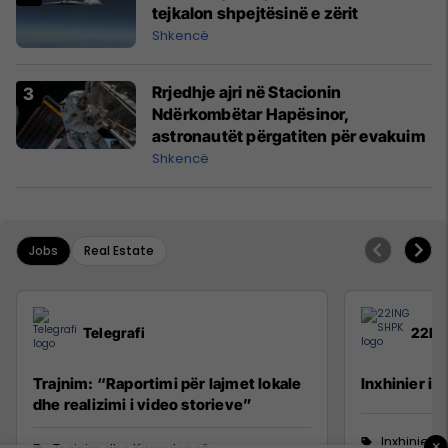
tejkalon shpejtësinë e zërit
Shkencë
Rrjedhje ajri në Stacionin
Ndërkombëtar Hapësinor,
astronautët përgatiten për evakuim
Shkencë
Jobs
Real Estate
Telegrafi
22IN
Trajnim: “Raportimi për lajmet lokale
Inxhinier i 
dhe realizimi i video storieve”
Inxhinieri
×