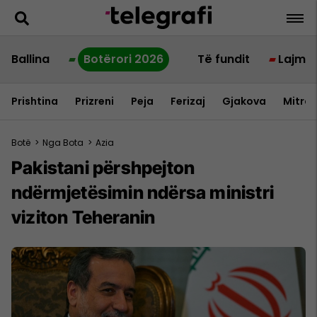
Ballina
Botërori 2026
Të fundit
Lajme
Prishtina
Prizreni
Peja
Ferizaj
Gjakova
Mitrov
Botë
>
Nga Bota
>
Azia
Pakistani përshpejton
ndërmjetësimin ndërsa ministri
viziton Teheranin