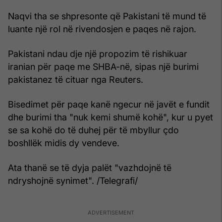
Naqvi tha se shpresonte që Pakistani të mund të
luante një rol në rivendosjen e paqes në rajon.
Pakistani ndau dje një propozim të rishikuar
iranian për paqe me SHBA-në, sipas një burimi
pakistanez të cituar nga Reuters.
Bisedimet për paqe kanë ngecur në javët e fundit
dhe burimi tha "nuk kemi shumë kohë", kur u pyet
se sa kohë do të duhej për të mbyllur çdo
boshllëk midis dy vendeve.
Ata thanë se të dyja palët "vazhdojnë të
ndryshojnë synimet". /Telegrafi/