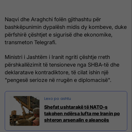
Naqvi dhe Araghchi folën gjithashtu për
bashkëpunimin dypalësh midis dy kombeve, duke
përfshirë çështjet e sigurisë dhe ekonomike,
transmeton Telegrafi.
Ministri i Jashtëm i Iranit ngriti çështje rreth
përshkallëzimit të tensioneve nga SHBA-të dhe
deklaratave kontradiktore, të cilat ishin një
"pengesë serioze në rrugën e diplomacisë".
Shefat ushtarakë të NATO-s
takohen ndërsa lufta me Iranin po
shteron arsenalin e aleancës