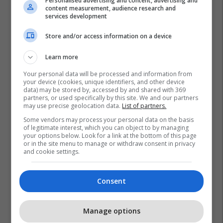
Personalised advertising and content, advertising and
content measurement, audience research and
services development
Store and/or access information on a device
Learn more
Your personal data will be processed and information from
your device (cookies, unique identifiers, and other device
data) may be stored by, accessed by and shared with 369
partners, or used specifically by this site. We and our partners
may use precise geolocation data.
List of partners.
Some vendors may process your personal data on the basis
Irani
Shba
Donald Trump
Abbas Araghchi
of legitimate interest, which you can object to by managing
your options below. Look for a link at the bottom of this page
Ngushtica E Hormuzit
Lufta Në Iran
or in the site menu to manage or withdraw consent in privacy
and cookie settings.
Consent
Manage options