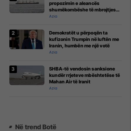
propozimin e aleancës
shumëkombëshe të mbrojtjes
detare të udhëhequr nga Arabia
Azia
Saudite
Demokratët u përpoqën ta
kufizonin Trumpin në luftën me
Iranin, humbën me një votë
Azia
SHBA-të vendosin sanksione
kundër rrjeteve mbështetëse të
Mahan Air të Iranit
Azia
Në trend Botë