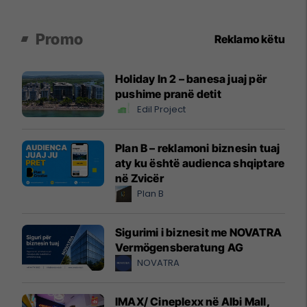
Promo
Reklamo këtu
Holiday In 2 – banesa juaj për
pushime pranë detit
Edil Project
Plan B – reklamoni biznesin tuaj
aty ku është audienca shqiptare
në Zvicër
Plan B
Sigurimi i biznesit me NOVATRA
Vermögensberatung AG
NOVATRA
IMAX/ Cineplexx në Albi Mall,