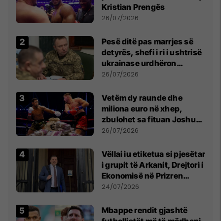
Kristian Prengës
26/07/2026
Pesë ditë pas marrjes së
detyrës, shefi i ri i ushtrisë
ukrainase urdhëron
kontroll të madh
26/07/2026
Vetëm dy raunde dhe
miliona euro në xhep,
zbulohet sa fituan Joshua
e Prenga
26/07/2026
Vëllai iu etiketua si pjesëtar
i grupit të Arkanit, Drejtori i
Ekonomisë në Prizren
mohon pretendimet
24/07/2026
Mbappe rendit gjashtë
futbollistët më të mëdhenj