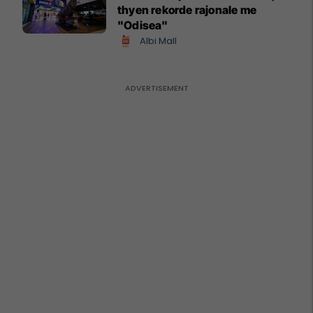
thyen rekorde rajonale me
"Odisea"
Albi Mall