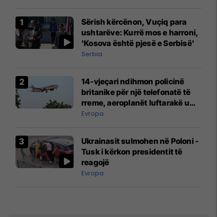
Sërish kërcënon, Vuçiq para
ushtarëve: Kurrë mos e harroni,
'Kosova është pjesë e Serbisë'
Serbia
14-vjeçari ndihmon policinë
britanike për një telefonatë të
rreme, aeroplanët luftarakë u
ngritën në ajër për të
Evropa
interceptuar fluturaken e Qatar
Airways që po shkonte drejt
Ukrainasit sulmohen në Poloni -
Mançesterit
Tusk i kërkon presidentit të
reagojë
Evropa