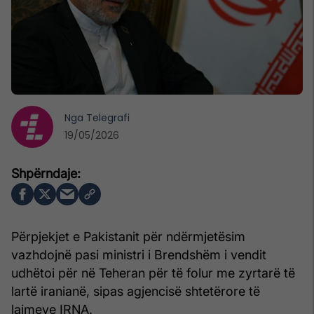
Nga
Telegrafi
19/05/2026
Përpjekjet e Pakistanit për ndërmjetësim
vazhdojnë pasi ministri i Brendshëm i vendit
udhëtoi për në Teheran për të folur me zyrtarë të
lartë iranianë, sipas agjencisë shtetërore të
lajmeve IRNA.