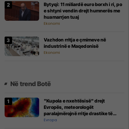
Bytyqi: 11 miliardë euro borxh i ri, po
e shtyni vendin drejt humnerës me
huamarrjen tuaj
Ekonomi
Vazhdon rritja e çmimeve në
industrinë e Maqedonisë
Ekonomi
Në trend Botë
"Kupola e nxehtësisë" drejt
Evropës, meteorologët
paralajmërojnë rritje drastike të
temperaturave
Evropa