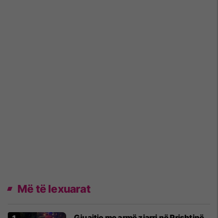
Më të lexuarat
Gjuajtje me armë zjarri në Prishtinë,