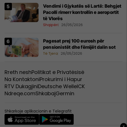
Vendimi i Gjykatës së Lartë: Behgjet
Pacolli rimerr kontrollin e aeroportit
të Vlorës
Shqipëri
26/05/2026
Pagesat prej 100 eurosh për
pensionistët dhe fëmijët dalin sot
Të Tjera
26/05/2026
Rreth nesh
Politikat e Privatësisë
Na Kontaktoni
Prokurimi i Hapur
RTV Dukagjini
Deutsche Welle
ICK
Ndreqe.com
Shkabaj
Germin
Shkarkoje aplikacionin e Telegrafit
×