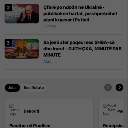
Çfarë po ndodh në Ukrainë -
publikohen hartat, po shpërbëhet
plani kryesor i Putinit
Evropa
Sa jemi afër paqes mes SHBA-së
dhe Iranit - GJITHÇKA, MINUTË PAS
MINUTE
Azia
Jobs
Real Estate
Dekoriti
Pade
Punëtor në Prodhim
Recepsioni