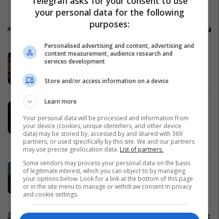
Telegrafi asks for your consent to use
your personal data for the following
purposes:
Promo
Reklamo këtu
Personalised advertising and content, advertising and
content measurement, audience research and
Edhe me ble edhe me fitu pare?
services development
Kampanja e re nga Super Viva!
Super Viva
Store and/or access information on a device
Learn more
Techno Service Pro sjell zgjidhje
profesionale për mirëmbajtjen e
Your personal data will be processed and information from
your device (cookies, unique identifiers, and other device
serverëve
data) may be stored by, accessed by and shared with 369
Techno Service Pro
partners, or used specifically by this site. We and our partners
may use precise geolocation data.
List of partners.
Some vendors may process your personal data on the basis
Trakla ndan përvojën me Renault
of legitimate interest, which you can object to by managing
Koleos: 6 vite pa asnjë problem
your options below. Look for a link at the bottom of this page
or in the site menu to manage or withdraw consent in privacy
Auto Mita
and cookie settings.
Pse Dragodani mbetet një nga zonat