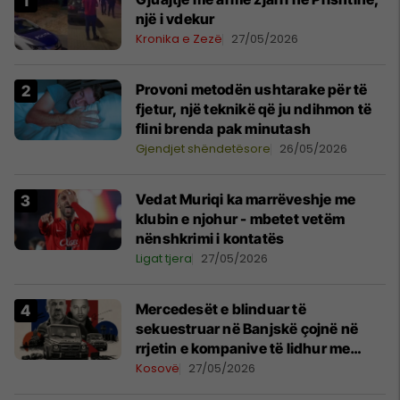
një i vdekur
Kronika e Zezë
27/05/2026
Provoni metodën ushtarake për të
fjetur, një teknikë që ju ndihmon të
flini brenda pak minutash
Gjendjet shëndetësore
26/05/2026
Vedat Muriqi ka marrëveshje me
klubin e njohur - mbetet vetëm
nënshkrimi i kontatës
Ligat tjera
27/05/2026
Mercedesët e blinduar të
sekuestruar në Banjskë çojnë në
rrjetin e kompanive të lidhur me
Radoiçiqin dhe Veselinoviqin
Kosovë
27/05/2026