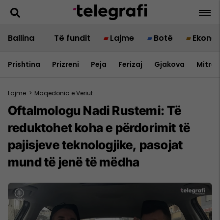
Ballina
Të fundit
Lajme
Botë
Ekono
Prishtina
Prizreni
Peja
Ferizaj
Gjakova
Mitrov
Lajme
>
Maqedonia e Veriut
Oftalmologu Nadi Rustemi: Të
reduktohet koha e përdorimit të
pajisjeve teknologjike, pasojat
mund të jenë të mëdha