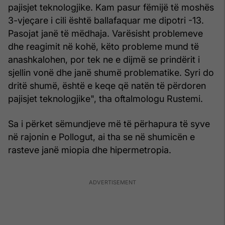
pajisjet teknologjike. Kam pasur fëmijë të moshës
3-vjeçare i cili është ballafaquar me dipotri -13.
Pasojat janë të mëdhaja. Varësisht problemeve
dhe reagimit në kohë, këto probleme mund të
anashkalohen, por tek ne e dijmë se prindërit i
sjellin vonë dhe janë shumë problematike. Syri do
dritë shumë, është e keqe që natën të përdoren
pajisjet teknologjike", tha oftalmologu Rustemi.
Sa i përket sëmundjeve më të përhapura të syve
në rajonin e Pollogut, ai tha se në shumicën e
rasteve janë miopia dhe hipermetropia.