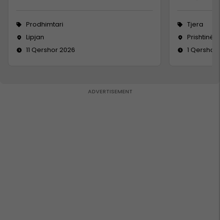
Prodhimtari
Tjera
Lipjan
Prishtinë
11 Qershor 2026
1 Qershor