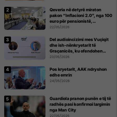
Qeveria në detyrë miraton
pakon “Inflacioni 2.0”, nga 100
euro për pensionistë,
punëtorët privat, fëmijë dhe
22/05/2026
studentë
Del audioincizimi mes Vuçiqit
dhe ish-nënkryetarit të
Graçanicës, ku ofendohen
krerë të Kishës Ortodokse
23/05/2026
Serbe
Pos kryetarit, AAK ndryshon
edhe emrin
24/05/2026
Guardiola pranon punën e tij të
radhës pasi konfirmoi largimin
nga Man City
22/05/2026