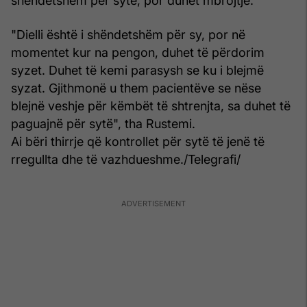
shëndetshëm për sytë, por duhet mbrojtje.
"Dielli është i shëndetshëm për sy, por në
momentet kur na pengon, duhet të përdorim
syzet. Duhet të kemi parasysh se ku i blejmë
syzat. Gjithmonë u them pacientëve se nëse
blejnë veshje për këmbët të shtrenjta, sa duhet të
paguajnë për sytë", tha Rustemi.
Ai bëri thirrje që kontrollet për sytë të jenë të
rregullta dhe të vazhdueshme./Telegrafi/