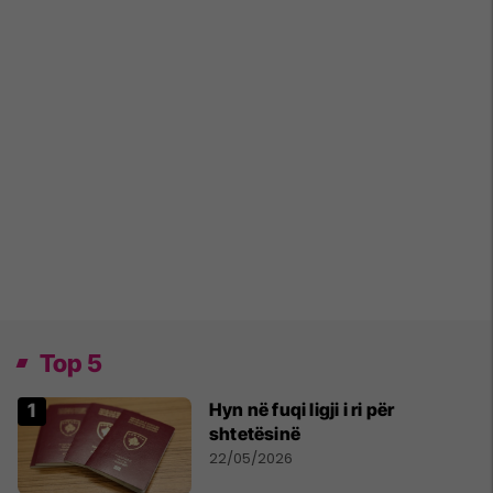
Top 5
Hyn në fuqi ligji i ri për
shtetësinë
22/05/2026