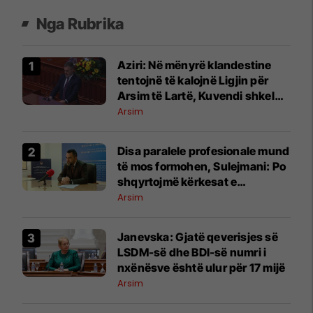
Nga Rubrika
Aziri: Në mënyrë klandestine
tentojnë të kalojnë Ligjin për
Arsim të Lartë, Kuvendi shkel
rregulloren
Arsim
Disa paralele profesionale mund
të mos formohen, Sulejmani: Po
shqyrtojmë kërkesat e
shkollave
Arsim
Janevska: Gjatë qeverisjes së
LSDM-së dhe BDI-së numri i
nxënësve është ulur për 17 mijë
Arsim