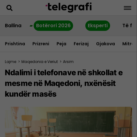
Ballina
Botërori 2026
Eksperti
Të fu
Prishtina
Prizreni
Peja
Ferizaj
Gjakova
Mitrov
Lajme
>
Maqedonia e Veriut
>
Arsim
Ndalimi i telefonave në shkollat e
mesme në Maqedoni, nxënësit
kundër masës