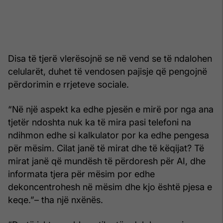
Disa të tjerë vlerësojnë se në vend se të ndalohen
celularët, duhet të vendosen pajisje që pengojnë
përdorimin e rrjeteve sociale.
“Në një aspekt ka edhe pjesën e mirë por nga ana
tjetër ndoshta nuk ka të mira pasi telefoni na
ndihmon edhe si kalkulator por ka edhe pengesa
për mësim. Cilat janë të mirat dhe të këqijat? Të
mirat janë që mundësh të përdoresh për AI, dhe
informata tjera për mësim por edhe
dekoncentrohesh në mësim dhe kjo është pjesa e
keqe.”– tha një nxënës.