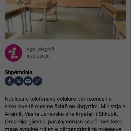
Nga
Telegrafi
16/05/2026
Ndalesa e telefonave celularë për nxënësit e
shkollave të mesme është në shqyrtim. Ministrja e
Arsimit, Vesna Janevska dhe kryetari i Shkupit,
Orce Gjorgjievski paralajmëruan se përmes kësaj
mase synojnë rritjen e përqendrimit të nxënësve