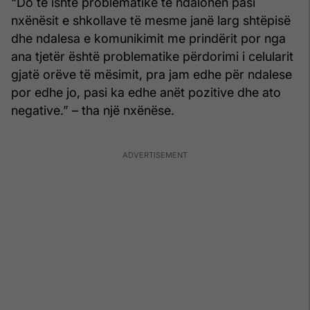
“Do të ishte problematike të ndalohen pasi
nxënësit e shkollave të mesme janë larg shtëpisë
dhe ndalesa e komunikimit me prindërit por nga
ana tjetër është problematike përdorimi i celularit
gjatë orëve të mësimit, pra jam edhe për ndalese
por edhe jo, pasi ka edhe anët pozitive dhe ato
negative.” – tha një nxënëse.