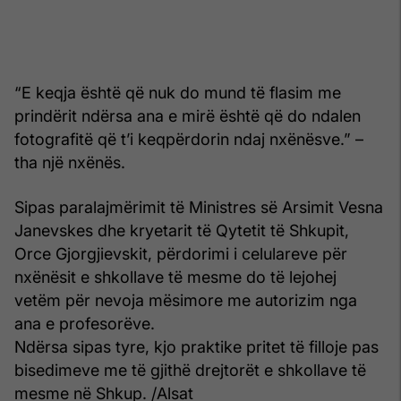
“E keqja është që nuk do mund të flasim me
prindërit ndërsa ana e mirë është që do ndalen
fotografitë që t’i keqpërdorin ndaj nxënësve.” –
tha një nxënës.
Sipas paralajmërimit të Ministres së Arsimit Vesna
Janevskes dhe kryetarit të Qytetit të Shkupit,
Orce Gjorgjievskit, përdorimi i celulareve për
nxënësit e shkollave të mesme do të lejohej
vetëm për nevoja mësimore me autorizim nga
ana e profesorëve.
Ndërsa sipas tyre, kjo praktike pritet të filloje pas
bisedimeve me të gjithë drejtorët e shkollave të
mesme në Shkup. /Alsat