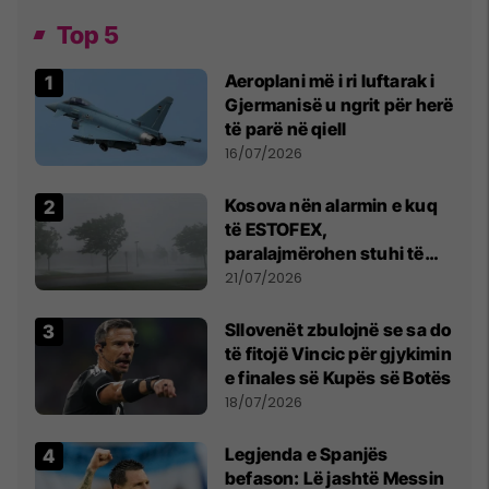
Top 5
Aeroplani më i ri luftarak i
Gjermanisë u ngrit për herë
të parë në qiell
16/07/2026
Kosova nën alarmin e kuq
të ESTOFEX,
paralajmërohen stuhi të
fuqishme me breshër dhe
21/07/2026
erëra të forta
Sllovenët zbulojnë se sa do
të fitojë Vincic për gjykimin
e finales së Kupës së Botës
18/07/2026
Legjenda e Spanjës
befason: Lë jashtë Messin