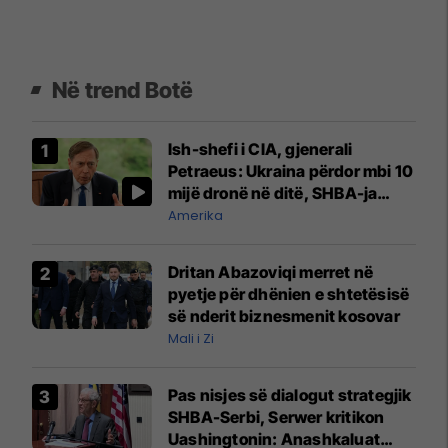
Në trend Botë
Ish-shefi i CIA, gjenerali
Petraeus: Ukraina përdor mbi 10
mijë dronë në ditë, SHBA-ja
mbetet shumë prapa në
Amerika
prodhim
Dritan Abazoviqi merret në
pyetje për dhënien e shtetësisë
së nderit biznesmenit kosovar
Mali i Zi
Pas nisjes së dialogut strategjik
SHBA-Serbi, Serwer kritikon
Uashingtonin: Anashkaluat