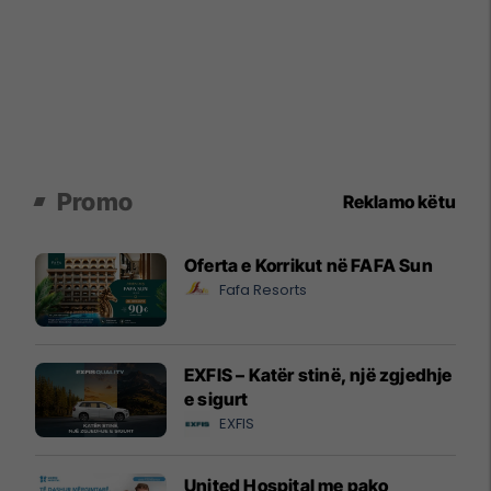
Promo
Reklamo këtu
Oferta e Korrikut në FAFA Sun
Fafa Resorts
EXFIS – Katër stinë, një zgjedhje
e sigurt
EXFIS
United Hospital me pako